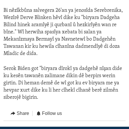
Bi nêzîkbûna salvegera 26'an ya jenosîda Serebrenika,
Wezîrê Derve Blinken hêvî dike ku "biryara Dadgeha
Bilind hinek aramîyê ji qurbanî û hezkirîyên wan re
bîne." Wî herwiha spasîya xebata bi salan ya
Mekanîzmaya Bermayî ya Navnetewî bo Dadgehên
Tawanan kir ku hewila cîhanîna dadmendîyê di doza
Mladic de dida.
Serok Biden got "biryara dîrokî ya dadgehê nîşan dide
ku kesên tawanên zalimane dikin dê berpirs werin
girtin. Di heman demê de wî got ku ev biryara me ya
hevpar xurt dike ku li her cîhekî cîhanê berê zilmên
siberojê bigirin.
Share
Follow us