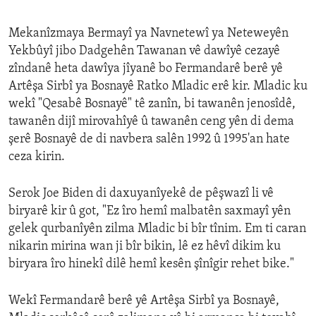
Mekanîzmaya Bermayî ya Navnetewî ya Neteweyên
Yekbûyî jibo Dadgehên Tawanan vê dawîyê cezayê
zîndanê heta dawîya jîyanê bo Fermandarê berê yê
Artêşa Sirbî ya Bosnayê Ratko Mladic erê kir. Mladic ku
wekî "Qesabê Bosnayê" tê zanîn, bi tawanên jenosîdê,
tawanên dijî mirovahîyê û tawanên ceng yên di dema
şerê Bosnayê de di navbera salên 1992 û 1995'an hate
ceza kirin.
Serok Joe Biden di daxuyanîyekê de pêşwazî li vê
biryarê kir û got, "Ez îro hemî malbatên saxmayî yên
gelek qurbanîyên zilma Mladic bi bîr tînim. Em ti caran
nikarin mirina wan ji bîr bikin, lê ez hêvî dikim ku
biryara îro hinekî dilê hemî kesên şînîgir rehet bike."
Wekî Fermandarê berê yê Artêşa Sirbî ya Bosnayê,