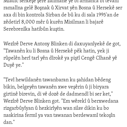
Mladic serkêşê şerê zalimane yê bi armanca bi tevahî
ramalîna gelê Boşnak û Xirvat yên Bosna û Hersekê ser
axa di bin kontrola Sirban de bû ku di sala 1995'an de
zêdetirî 8,000 mêr û kurên Misilman li bajarê
Serebrenîka hatibûn kuştin.
Wezîrê Derve Antony Blinken di daxuyanîyekê de got,
"Tawanên ku li Bosna û Hersekê pêk hatin, yek ji
rûpelên herî tarî yên dîrokê ya piştî Cengê Cîhanê yê
Duyê ye."
"Tevî hewildanên tawanbaran ku şahidan bêdeng
bikin, belgeyên tawanên xwe veşêrin û ji biryara
girtinê birevin, di vê dozê de dadmendî bi ser ket,"
Wezîrê Derve Blinken got. "Em wêrekî û berxwedana
rizgarbûyîyan û hezkirîyên wan silav dikin ku bo
naskirina fermî ya van tawanan berdewamî tekoşîn
dan."