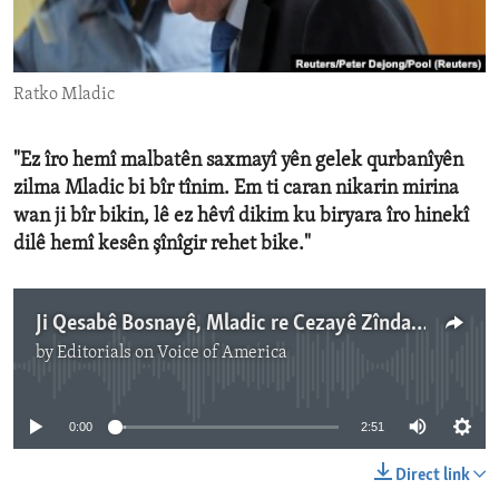
ENVIRONMENT AND HEALTH
IDEALS AND INSTITUTIONS
Ratko Mladic
"Ez îro hemî malbatên saxmayî yên gelek qurbanîyên
zilma Mladic bi bîr tînim. Em ti caran nikarin mirina
wan ji bîr bikin, lê ez hêvî dikim ku biryara îro hinekî
dilê hemî kesên şînîgir rehet bike."
Ji Qesabê Bosnayê, Mladic re Cezayê Zîndanê yê Dirêjîya Jînê
by
Editorials on Voice of America
No media source currently available
0:00
2:51
Direct link