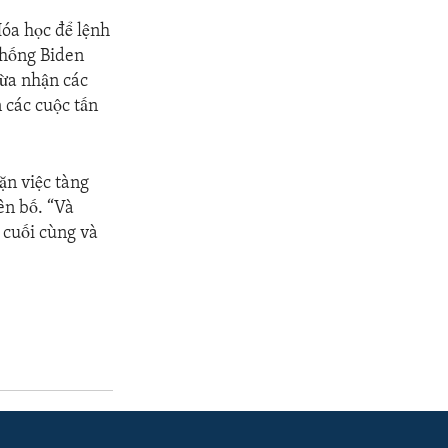
Hóa học để lệnh
thống Biden
hừa nhận các
 các cuộc tấn
ặn việc tàng
ên bố. “Và
i cuối cùng và