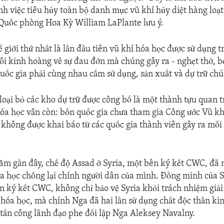
nh việc tiêu hủy toàn bộ danh mục vũ khí hủy diệt hàng loạt
Quốc phòng Hoa Kỳ William LaPlante lưu ý.
 giới thứ nhất là lần đầu tiên vũ khí hóa học được sử dụng 
 Nỗi kinh hoàng về sự đau đớn mà chúng gây ra - nghẹt thở, b
quốc gia phải cùng nhau cấm sử dụng, sản xuất và dự trữ ch
 loại bỏ các kho dự trữ được công bố là một thành tựu quan 
hóa học vẫn còn: bốn quốc gia chưa tham gia Công ước Vũ kh
 không được khai báo từ các quốc gia thành viên gây ra mố
m gần đây, chế độ Assad ở Syria, một bên ký kết CWC, đã n
a học chống lại chính người dân của mình. Đồng minh của S
n ký kết CWC, không chỉ bảo vệ Syria khỏi trách nhiệm giải 
 hóa học, mà chính Nga đã hai lần sử dụng chất độc thần k
 tấn công lãnh đạo phe đối lập Nga Aleksey Navalny.