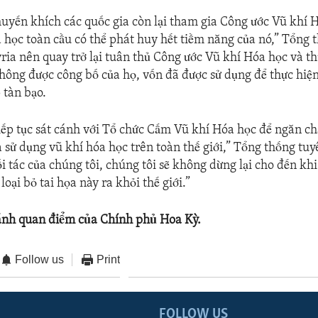
khuyến khích các quốc gia còn lại tham gia Công ước Vũ khí 
 học toàn cầu có thể phát huy hết tiềm năng của nó,” Tổng 
yria nên quay trở lại tuân thủ Công ước Vũ khí Hóa học và t
hông được công bố của họ, vốn đã được sử dụng để thực hiện
 tàn bạo.
tiếp tục sát cánh với Tổ chức Cấm Vũ khí Hóa học để ngăn ch
à sử dụng vũ khí hóa học trên toàn thế giới,” Tổng thống tuy
i tác của chúng tôi, chúng tôi sẽ không dừng lại cho đến kh
loại bỏ tai họa này ra khỏi thế giới.”
ánh quan điểm của Chính phủ Hoa Kỳ.
Follow us
Print
FOLLOW US