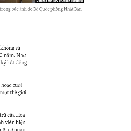
a trong bức ảnh do Bộ Quốc phòng Nhật Bản
 không sử
 30 năm. Như
 ký kết Công
 hoạc cuối
một thế giới
 trữ của Hoa
nh viên hiện
 một cơ quan