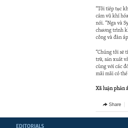
“Tôi tiếp tục 
cấm vũ khí hóa
nói. “Nga và S
chương trình k
công và đàn áp
“Chúng tôi sẽ 
trữ, sản xuất v
cùng với các đố
mãi mãi có thể 
Xã luận phản 
Share
EDITORIALS