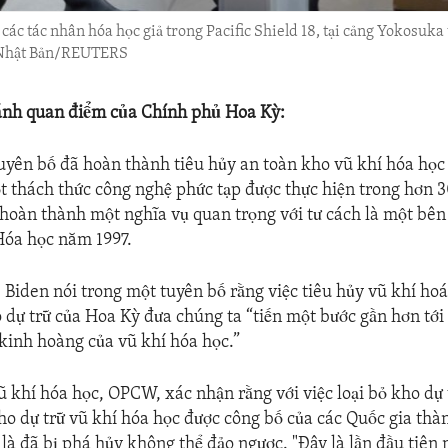
các tác nhân hóa học giả trong Pacific Shield 18, tại cảng Yokosuk
 Nhật Bản/REUTERS
ánh quan điểm của Chính phủ Hoa Kỳ:
uyên bố đã hoàn thành tiêu hủy an toàn kho vũ khí hóa học
t thách thức công nghệ phức tạp được thực hiện trong hơn
hoàn thành một nghĩa vụ quan trọng với tư cách là một bên
Hóa học năm 1997.
 Biden nói trong một tuyên bố rằng việc tiêu hủy vũ khí hoá
 dự trữ của Hoa Kỳ đưa chúng ta “tiến một bước gần hơn tới 
kinh hoàng của vũ khí hóa học.”
 khí hóa học, OPCW, xác nhận rằng với việc loại bỏ kho dự
 kho dự trữ vũ khí hóa học được công bố của các Quốc gia thà
là đã bị phá hủy không thể đảo ngược. "Đây là lần đầu tiên