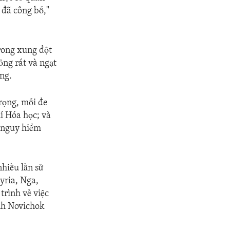
 đã công bố,"
trong xung đột
ỏng rát và ngạt
úng.
trọng, mối đe
í Hóa học; và
i nguy hiểm
hiều lần sử
yria, Nga,
trình về việc
inh Novichok