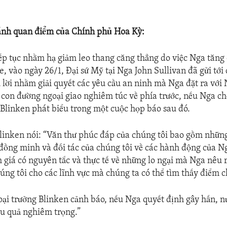
ánh quan điểm của Chính phủ Hoa Kỳ:
iếp tục nhằm hạ giảm leo thang căng thẳng do việc Nga tăng
e, vào ngày 26/1, Đại sứ Mỹ tại Nga John Sullivan đã gửi tớ
ả lời nhằm giải quyết các yêu cầu an ninh mà Nga đặt ra vớ
con đường ngoại giao nghiêm túc về phía trước, nếu Nga ch
Blinken phát biểu trong một cuộc họp báo sau đó.
linken nói: “Văn thư phúc đáp của chúng tôi bao gồm những
đồng minh và đối tác của chúng tôi về các hành động của N
 giá có nguyên tắc và thực tế về những lo ngại mà Nga nêu r
húng tôi cho các lĩnh vực mà chúng ta có thể tìm thấy điểm 
ại trưởng Blinken cảnh báo, nếu Nga quyết định gây hấn, n
ậu quả nghiêm trọng.”