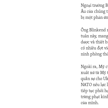
Ngoại trưởng B
Âu của chúng t
bị một phản ứn
Ông Blinkend n
tuần này, mang
dược và thiết 
có nhiều đợt v
ninh phòng thủ
Ngoài ra, Mỹ c
xuất xứ từ Mỹ 
quân sự cho Uk
NATO nếu lực l
tiếp tục phối 
trừng phạt kin
của mình.