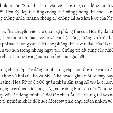
linken nói: “Sau khi tham vấn với Ukraine, các đồng minh v
ôi, Hoa Kỳ tiếp tục tăng cường khả năng phòng thủ cho Ukr
g thống nhất, nhanh chóng để chống lại sự xâm lược của Ng
ói: “Ba chuyến viện trợ quân sự phòng thủ của Hoa Kỳ đã đ
 theo thêm tên lửa Javelin và các hệ thống chống vũ khí kh
bị phi sát thương cần thiết cho phòng thủ tuyến đầu của Ukra
iện trợ hơn trong những ngày tới. Chúng tôi đã cung cấp nhi
 cho Ukraine trong năm qua hơn bao giờ hết.”
ũng cho phép các đồng minh cung cấp cho Ukraine các thiết
từ kho vũ khí của họ và Mỹ có kế hoạch giao một số máy bay
raine. Hoa Kỳ có 8.500 quân nhân sẵn sàng hỗ trợ Lực lượ
ượng này được kích hoạt. Ngoại trưởng Blinken nói: “Chúng
hợp với các đồng minh và đối tác châu Âu của chúng tôi về c
h tế nghiêm khắc để buộc Moscow phải chịu trách nhiệm về