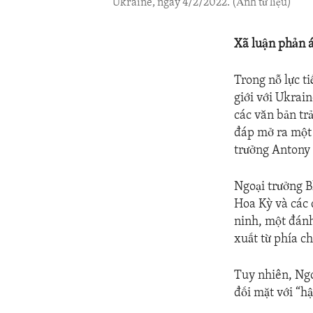
Ukraine, ngày 4/2/2022. (Ảnh tư liệu)
Xã luận phản 
Trong nỗ lực t
giới với Ukrain
các văn bản tr
đáp mở ra một 
trưởng Antony 
Ngoại trưởng B
Hoa Kỳ và các 
ninh, một đánh
xuất từ phía c
Tuy nhiên, Ngo
đối mặt với “h