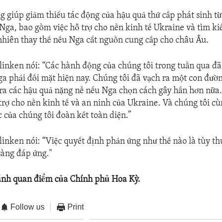
g giúp giảm thiểu tác động của hậu quả thứ cấp phát sinh t
 Nga, bao gồm việc hỗ trợ cho nền kinh tế Ukraine và tìm 
 nhiên thay thế nếu Nga cắt nguồn cung cấp cho châu Âu.
linken nói: “Các hành động của chúng tôi trong tuần qua đã
a phải đối mặt hiện nay. Chúng tôi đã vạch ra một con đườn
ra các hậu quả nặng nề nếu Nga chọn cách gây hấn hơn nữa.
trợ cho nền kinh tế và an ninh của Ukraine. Và chúng tôi c
c của chúng tôi đoàn kết toàn diện.”
linken nói: “Việc quyết định phản ứng như thế nào là tùy t
sàng đáp ứng."
ánh quan điểm của Chính phủ Hoa Kỳ.
Follow us
Print