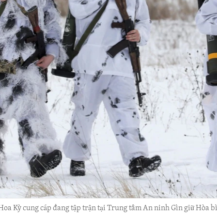
oa Kỳ cung cấp đang tập trận tại Trung tâm An ninh Gìn giữ Hòa bì