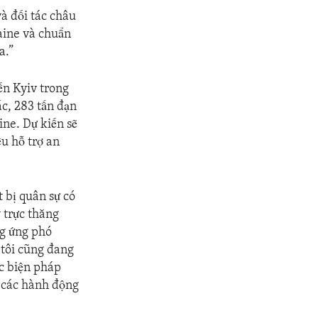
à đối tác châu
aine và chuẩn
a.”
ến Kyiv trong
ác, 283 tấn đạn
ine. Dự kiến sẽ
ều hỗ trợ an
 bị quân sự có
 trực thăng
ng ứng phó
 tôi cũng đang
ác biện pháp
 các hành động