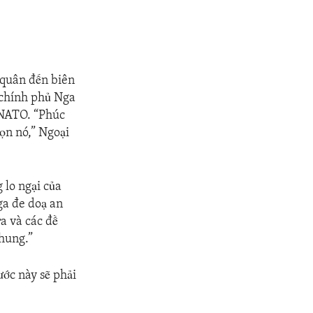
 quân đến biên
i chính phủ Nga
i NATO. “Phúc
ọn nó,” Ngoại
 lo ngại của
ga đe doạ an
a và các đề
chung.”
ước này sẽ phải