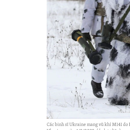
ENVIRONMENT AND HEALTH
IDEALS AND INSTITUTIONS
Các binh sĩ Ukraine mang vũ khí M141 do H