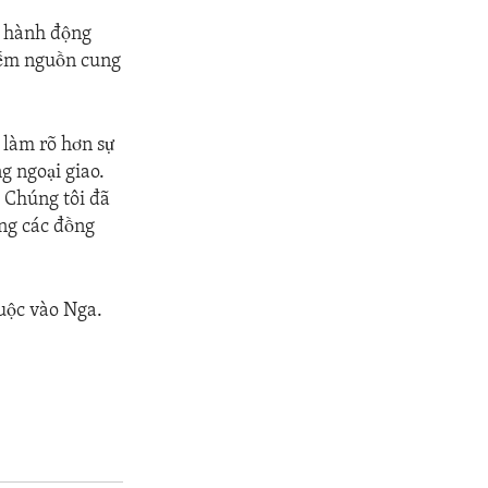
ừ hành động
kiếm nguồn cung
 làm rõ hơn sự
g ngoại giao.
 Chúng tôi đã
ùng các đồng
huộc vào Nga.