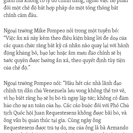
giam mà không có lý do chính đáng, ngoài việc họ phản
đối một chế độ bất hợp pháp do một tổng thống bất
chính cầm đầu.
Ngoại trưởng Mike Pompeo nói trong một tuyên bố:
“Việc ân xá này kèm theo điều kiện bằng lời đe doạ của
các quan chức rằng bất kỳ cá nhân nào quay lại với hành
động khủng bố, bạo lực hoặc âm mưu đảo chính sẽ bị
tước quyền được hưởng ân xá, theo quyết định tùy tiện
của chế độ.”
Ngoại trưởng Pompeo nói: “Hầu hết các nhà lãnh đạo
chính trị dân chủ Venezuela lưu vong không thể trở về,
vì họ biết rằng họ sẽ bị bỏ tù ngay lập tức; không có đảm
bảo cho sự an toàn của họ. Các cáo buộc đối với Phó Chủ
tịch Quốc hội Juan Requestesens không được bãi bỏ, và
ông vẫn bị quản thúc tại gia. Cùng ngày ông
Requestesens được trả tự do, mẹ của ông là bà Armando