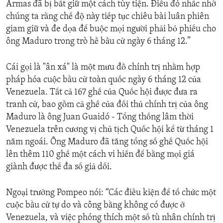
Armas đã bị bắt giữ một cách tùy tiện. Điều đó nhắc nhở
chúng ta rằng chế độ này tiếp tục chiêu bài luân phiên
giam giữ và đe dọa để buộc mọi người phải bỏ phiếu cho
ông Maduro trong trò hề bầu cử ngày 6 tháng 12.”
Cái gọi là "ân xá" là một mưu đồ chính trị nhằm hợp
pháp hóa cuộc bầu cử toàn quốc ngày 6 tháng 12 của
Venezuela. Tất cả 167 ghế của Quốc hội được đưa ra
tranh cử, bao gồm cả ghế của đối thủ chính trị của ông
Maduro là ông Juan Guaidó - Tổng thống lâm thời
Venezuela trên cương vị chủ tịch Quốc hội kể từ tháng 1
năm ngoái. Ông Maduro đã tăng tổng số ghế Quốc hội
lên thêm 110 ghế một cách vi hiến để bằng mọi giá
giành được thế đa số giả dối.
Ngoại trưởng Pompeo nói: “Các điều kiện để tổ chức một
cuộc bầu cử tự do và công bằng không có được ở
Venezuela, và việc phóng thích một số tù nhân chính trị