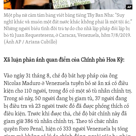
ENVIRONMENT AND HEALTH
Một phụ nữ cầm tấm bảng viết bằng tiếng Tây Ban Nha: "Suy
IDEALS AND INSTITUTIONS
nghĩ khác và muốn một đất nước khác không phải là một tội ác.”
Những người biểu tình đòi trả tự do cho nhà lập pháp đối lập bị
bỏ tù Juan Requestesens, ở Caracas, Venezuela, hôm 7/8/2019.
(Ảnh AP / Ariana Cubillo)
Xã luận phản ánh quan điểm của Chính phủ Hoa Kỳ:
Vào ngày 31 tháng 8, chế độ bất hợp pháp của ông
Nicolas Maduro ở Venezuela tuyên bố sẽ ân xá có điều
kiện cho 110 người, trong đó có một số tù nhân chính trị.
Trong số này, 50 người đang bị giam tù, 37 người đang
bị điều tra và 23 người trước đó đã được phóng thích có
điều kiện. Trước khi được thả, chế độ bất chính này đã
giam giữ 386 tù nhân chính trị. Theo tổ chức nhân
quyền Foro Penal, hiện có 333 người Venezuela bị tống