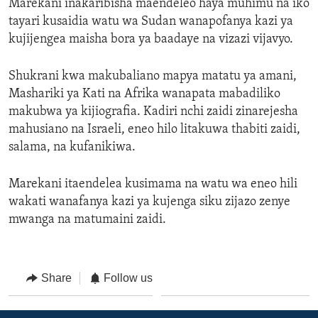
Marekani inakaribisha maendeleo haya muhimu na iko
tayari kusaidia watu wa Sudan wanapofanya kazi ya
kujijengea maisha bora ya baadaye na vizazi vijavyo.
Shukrani kwa makubaliano mapya matatu ya amani,
Mashariki ya Kati na Afrika wanapata mabadiliko
makubwa ya kijiografia. Kadiri nchi zaidi zinarejesha
mahusiano na Israeli, eneo hilo litakuwa thabiti zaidi,
salama, na kufanikiwa.
Marekani itaendelea kusimama na watu wa eneo hili
wakati wanafanya kazi ya kujenga siku zijazo zenye
mwanga na matumaini zaidi.
Share
Follow us