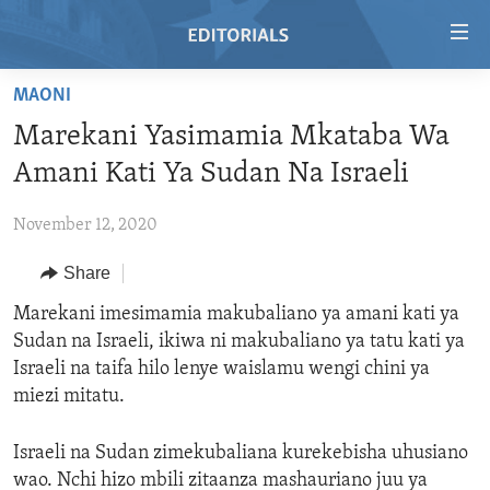
Accessibility
links
Skip
MAONI
to
HOME
Marekani Yasimamia Mkataba Wa
main
VIDEO
content
Amani Kati Ya Sudan Na Israeli
RADIO
Skip
to
November 12, 2020
REGIONS
main
Share
TOPICS
AFRICA
Navigation
Skip
ARCHIVE
Marekani imesimamia makubaliano ya amani kati ya
AMERICAS
HUMAN RIGHTS
to
Sudan na Israeli, ikiwa ni makubaliano ya tatu kati ya
ABOUT US
ASIA
SECURITY AND DEFENSE
Search
Israeli na taifa hilo lenye waislamu wengi chini ya
EUROPE
AID AND DEVELOPMENT
miezi mitatu.
FOLLOW US
MIDDLE EAST
DEMOCRACY AND GOVERNANCE
Israeli na Sudan zimekubaliana kurekebisha uhusiano
ECONOMY AND TRADE
wao. Nchi hizo mbili zitaanza mashauriano juu ya