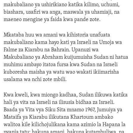
makubaliano ya ushirikiano katika kilimo, uchumi,
ENVIRONMENT AND HEALTH
biashara, usafiri wa anga, maswala ya uhamiaji, na
IDEALS AND INSTITUTIONS
maeneo mengine ya faida kwa pande zote.
Mkataba huu wa amani wa kihistoria unafuata
makubaliano kama hayo kati ya Israeli na Umoja wa
Falme za Kiarabu na Bahrain. Upanuzi wa
Makubaliano ya Abraham kuijumuisha Sudan ni hatua
muhimu ambayo itatoa fursa kwa Sudan na Israeli
kuboresha maisha ya watu wao wakati ikiimarisha
usalama wa nchi zote mbili.
Kwa kweli, kwa miongo kadhaa, Sudan ilikuwa katika
hali ya vita na Israeli na ilisusia bidhaa za Israeli.
Baada ya Vita vya Siku Sita mnamo 1967, Jumuiya ya
Mataifa ya Kiarabu ilikutana Khartoum ambako
walitoa kile kilichojulikana kama azimio la Hapana la
nyanja tatu: hakuna amani, hakuna kutambuliwa, na