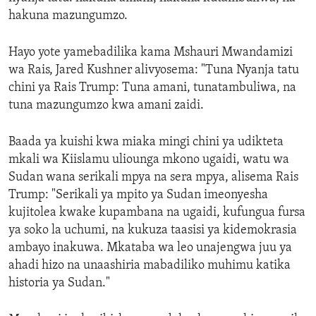
hakuna mazungumzo.
Hayo yote yamebadilika kama Mshauri Mwandamizi
wa Rais, Jared Kushner alivyosema: "Tuna Nyanja tatu
chini ya Rais Trump: Tuna amani, tunatambuliwa, na
tuna mazungumzo kwa amani zaidi.
Baada ya kuishi kwa miaka mingi chini ya udikteta
mkali wa Kiislamu uliounga mkono ugaidi, watu wa
Sudan wana serikali mpya na sera mpya, alisema Rais
Trump: "Serikali ya mpito ya Sudan imeonyesha
kujitolea kwake kupambana na ugaidi, kufungua fursa
ya soko la uchumi, na kukuza taasisi ya kidemokrasia
ambayo inakuwa. Mkataba wa leo unajengwa juu ya
ahadi hizo na unaashiria mabadiliko muhimu katika
historia ya Sudan."