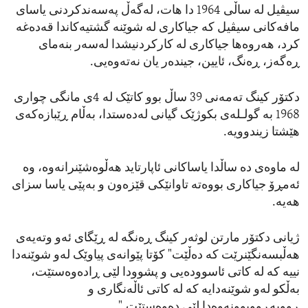
سیڤیل لە ساڵی 1964 دا هات، لەگەڵ پەسەندکردنی یاسای
مافەکانی سیڤیل کە جیاکاری لە شوێنە گشتیەکاندا قەدەغە
کرد، هەروەها جیاکاری لە کارکردنیشدا لەسەر بنەمای
ڕەگەز، ڕەنگ، ئایین، جیندەر یان نەتەوەیی.
دکتۆر کینگ تەمەنی 39 ساڵ بوو کاتێک لە 4ی مانگی چواری
1968 بە گولـلەی بکوژێک گیانی لەدەستدا، بەڵام ڕێبازەکەی
هێشتا زیندوویە.
لە ماوەی دە ساڵدا یاساکانی ئاپارتاید هەڵوەشێنرانەوە، وە
ئەمڕۆ جیاکاری بووەتە تاوانێکی قێزەون و بەپێی یاسا سزای
هەیە.
ژیانی دکتۆر مارتن لوثەر کینگ ڕەنگە لە ڕێگای ئەو وتەیەی
هەڵبسەنگێنرێت کە دەڵێت" کۆتا پێوانەی پیاوێک لەو شوێنەدا
نییە کە لە کاتی ئاسوودەیی و پشوودا لێی ڕادەوەستێت،
بەڵکو لەو شوێنەدایە کە لە کاتی ئاڵەنگاری و
ڕووبەڕووبوونەوەدا لێی دەوەستێت."