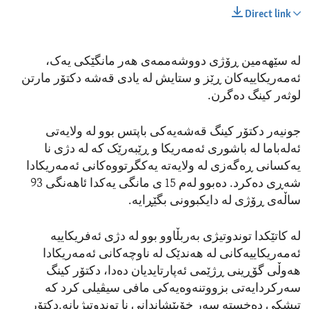
Direct link
لە سێهەمین ڕۆژی دووشەممەی هەر مانگێکی یەک،
ئەمەریکاییەکان ڕێز و ستایش لە یادی قەشە دکتۆر مارتن
لوثەر کینگ دەگرن.
جونیەر دکتۆر کینگ قەشەیەکی باپتس بوو لە ولایەتی
ئەلەباما لە باشوری ئەمەریکا و ڕێبەرێک کە لە دژی نا
یەکسانی ڕەگەزی لە ولایەتە یەکگرتووەکانی ئەمەریکادا
شەڕی دەکرد. دەبوو لەم 15 ی مانگی یەکدا ئاهەنگی 93
ساڵەی ڕۆژی لە دایکبوونی بگێڕایە.
لە کاتێکدا توندوتیژی بەربڵاوو بوو لە دژی ئەفریکاییە
ئەمەریکاییەکانی لە هەندێک لە ناوچەکانی ئەمەریکادا
هەوڵی گۆڕینی ڕژێمی ئەپارتایدیان دەدا، دکتۆر کینگ
سەرکردایەتی بزووتنەوەیەکی مافی سیڤیلی کرد کە
تیشکی دەخستە سەر خۆپێشاندانی نا توندوتیژیانە.دکتۆر