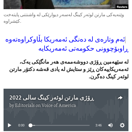
ENVIRONMENT AND HEALTH
وێنەیەکی مارتن لوثەر کینگ لەسەر دیوارێکی لە واشنتنی پایتەخت
IDEALS AND INSTITUTIONS
کێشراوە.
ئەم وتارەی لە دەنگی ئەمەریکا بڵاوکراوەتەوە
ڕاوبۆچوونی حکومەتی ئەمەریکایە
لە سێهەمین ڕۆژی دووشەممەی هەر مانگێکی یەک،
ئەمەریکاییەکان ڕێز و ستایش لە یادی قەشە دکتۆر مارتن
لوثەر کینگ دەگرن.
ڕۆژی مارتن لوثەر کینگ ساڵی 2022
by
Editorials on Voice of America
No media source currently available
0:00
3:46