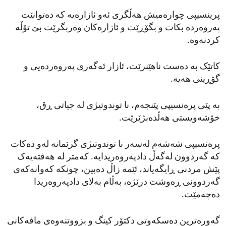
پرینسیپی چوارەمیش هەڵگری ئەو ئازارەیە کە دەتوانێت
پەروەردە بکات و بگۆڕێت و ئازارەکان وەربگرێت بێ تۆڵە
کردنەوە.
کاتێک بە دەست ناهێنرێت، ئازار ئەگەری پەروەردەیی و
گۆڕینی هەیە.
بە پێی پرەنسیپی پێنجەم، نا توندوتیژی لە جیاتی ڕق،
خۆشەویستی هەڵدەبژێرێت.
پرەنسیپی شەشەم لەسەر نا توندوتیژی گرێمانە لەو دەکات
کە گەردوون لەگەڵ دادپەروەریدایە. کەمتر لە هەفتەیەک
پێش مردنی ڕایگەیاند، ئێمە زاڵ دەبین، چونکە کەوانەکەی
گەردوونی ڕەوشت درێژە، بەڵام بەلای دادپەروەریدا
دەچەمێت.
گەورەترین دەسکەوتی دکتۆر کینگ و بزووتنەوەی مافەکانی