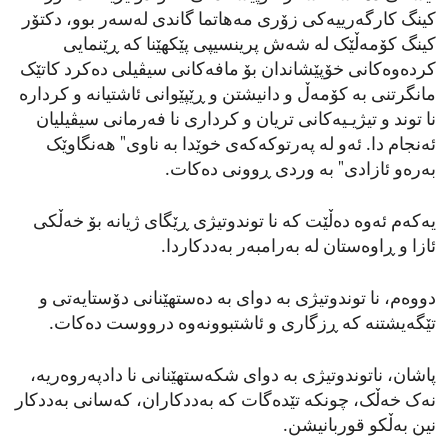
کینگ کارگەرییەکی زۆری مەهاتما گاندی لەسەر بوو، دکتۆر
کینگ کۆمەڵێک لە شەش پرینسیپی پێکهێنا کە ڕێنمایی
کردەوەکانی خۆپێشاندان بۆ مافەکانی سیڤیلی دەکرد کاتێک
مانگرتنی بە کۆمەڵ و دانیشتن و ڕێپێوانی ئاشتیانە و کردارە
نا توند و تیژیـیەکانی تریان و کرداری نا فەرمانی سیڤیلیان
ئەنجام دا. ئەو لە پەرتوکەکەی خوێدا بە ناوی" هەنگاوێک
بەرەو ئازادی" بە وردی ڕوونی دەکات.
یەکەم ئەوە دەڵێت کە نا توندوتیژی ڕێگای ژیانە بۆ خەڵکی
ئازا و ڕاوەستان لە بەرامبەر بەددکاردا.
دووەم، نا توندوتیژی بە دوای بە دەستهێنانی دۆستایەتی و
تێگەیشتنە کە ڕزگاری و ئاشتبوونەوە درووست دەکات.
پاشان، ناتوندوتیژی بە دوای شکەستهێنانی نا دادپەروەریە،
نەک خەڵک، چونکە تێدەگات کە بەددکاران، کەسانی بەددکار
نین بەڵکو قوربانیشن.