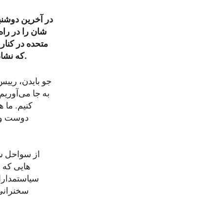
در آخرین دوشنبه
متحده در کنار
که نشان‌دهندۀ تقدیر و گرامی‌داشت از فداکاری هر یک از قهرمانان جان باخته می‌باشد.
جو بایدن، رییس
به جا می‌آوری
کنیم. ما 
دوست و ی
از سواحل ش
هایی که د
سیاستمداران
سخنرانی 