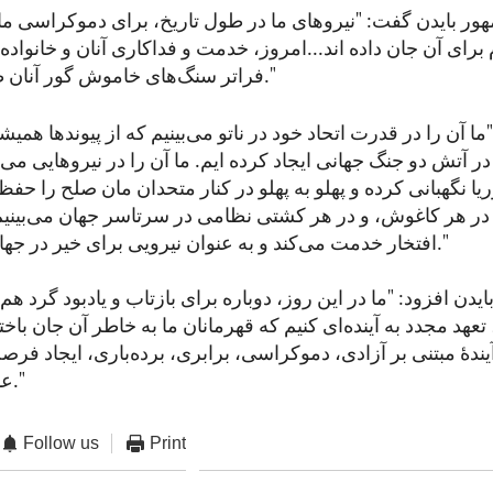
ر بایدن گفت: "نیروهای ما در طول تاریخ، برای دموکراسی ما ج
ای آن جان داده اند...امروز، خدمت و فداکاری آنان و خانواده‌ه
فراتر سنگ‌های خاموش گور آنان طنین انداز است."
ما آن را در قدرت اتحاد خود در ناتو می‌بینیم که از پیوندها ه
ر آتش دو جنگ جهانی ایجاد کرده ایم. ما آن را در نیروهایی می‌ب
ا نگهبانی کرده و پهلو به پهلو در کنار متحدان مان صلح را حفظ 
، در هر کاغوش، و در هر کشتی نظامی در سرتاسر جهان می‌بینیم 
افتخار خدمت می‌کند و به عنوان نیرویی برای خیر در جهان ایستاده است."
دن افزود: "ما در این روز، دوباره برای بازتاب و یادبود گرد هم م
تعهد مجدد به آینده‌ای کنیم که قهرمانان ما به خاطر آن جان باخت
یندۀ مبتنی بر آزادی، دموکراسی، برابری، برده‌باری، ایجاد فرصت
عدالت جان باختند."
Follow us
Print