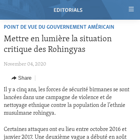
Accessibility
links
Skip
POINT DE VUE DU GOUVERNEMENT AMÉRICAIN
to
HOME
Mettre en lumière la situation
main
VIDEO
content
critique des Rohingyas
RADIO
Skip
to
November 04, 2020
REGIONS
main
Share
TOPICS
AFRICA
Navigation
Skip
ARCHIVE
Il y a cinq ans, les forces de sécurité birmanes se sont
AMERICAS
HUMAN RIGHTS
to
lancées dans une campagne de violence et de
ABOUT US
ASIA
SECURITY AND DEFENSE
Search
nettoyage ethnique contre la population de l’ethnie
EUROPE
AID AND DEVELOPMENT
musulmane rohingya.
FOLLOW US
MIDDLE EAST
DEMOCRACY AND GOVERNANCE
Certaines attaques ont eu lieu entre octobre 2016 et
ECONOMY AND TRADE
janvier 2017. Une deuxième vague a débuté en août