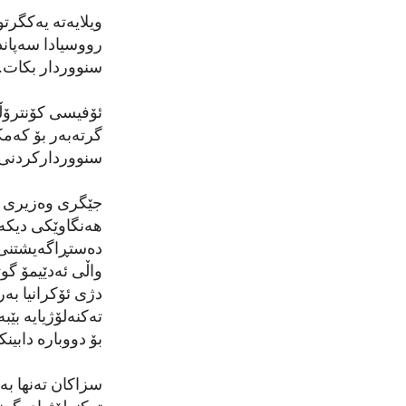
ویلایەتە یەکگرت
رووسیادا سەپاند
سنووردار بکات.
ئۆفیسی کۆنترۆڵ
گرتەبەر بۆ کەمک
سنووردارکردنی ت
جێگری وەزیری خە
هەنگاوێکی دیکەن
دەستڕاگەیشتنی ب
واڵی ئەدێیمۆ گو
دژی ئۆکرانیا بە
تەکنەلۆژیایە بێ
بۆ دووبارە دابین
سزاکان تەنها بە