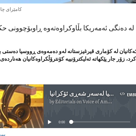
کامێرای چا
لە دەنگی ئەمەریکا بڵاوکراوەتەوە ڕاوبۆچوونی ح
نکەکانیان لە کۆماری قیرغیزستانە لەو دەمەوەی ڕووسیا دەستی ب
کرد، زۆر جار پێکهاتە ئەلیکترۆنییە کۆنترۆڵکراوەکانیان هەناردەی
سەپاندنی سزای زیاتر بەسەر ڕووسیا لەسەر شەڕی ئۆکرانیا
EMB
by
Editorials on Voice of America
No media source currently available
0:00