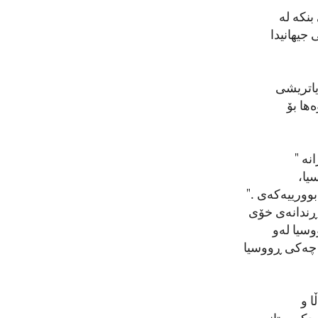
بنکە لە
جیهانیدا
یاتریشی
ها بۆ
نە "
یا،
وورییەکەی ."
دڕندانەی خۆی
وسیا لەو
ی چەکی ڕووسیا
ا و