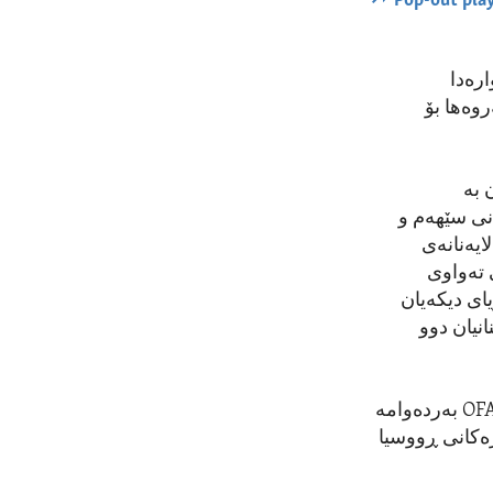
Pop-out pla
کەی 120 کەس و قەوارەدا
روەها بۆ
 بە
ەنی سێهەم و
ایەنانەی
 تەواوی
یای دیکەیان
نیان دوو
ئۆفیسی کۆنترۆڵکردنی سامانی بیانی وەزارەتی خەزێنەی ئەمەریکا ناسراو بە OFAC بەردەوامە
زەکانی ڕووسیا