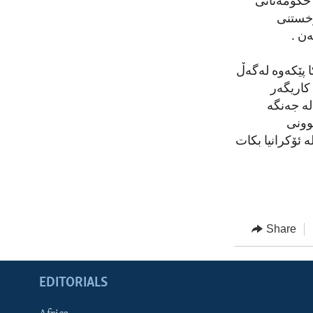
 حکومەتانی
رخستنی
ەن .
ا پێکەوە لەگەڵ
کاریگەر
لە جەنگە
وونی
 ئۆکرانیا بکات
Share
EDITORIALS