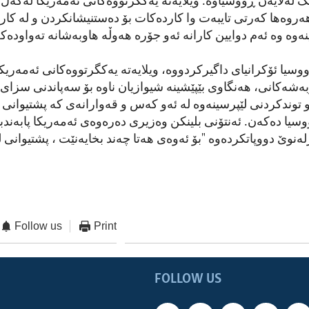
گ لەلایەن ڕووسیاوە. ویلایەتە یەکگرتووەکانی ئەمەریکا لەگەڵ
ەروەها کەرتی تایبەت وا کاردەکات بۆ دەستنیشانکردن و لە کا
ەوە وە ئەم دوایین کارانە ئەو جۆرە هەوڵە هاوبەشانە تەواودەک
سیا ئۆکرانیای داگیرکردووە، ویلایەتە یەکگرتووەکانی ئەمەریک
بەشەکانی، هەنگاوی بێپێشینە شیوازیان ناوە بۆ سەپاندنی سزای 
توندکردنی لێپرسینەوە لە ئەو کەس و قەوارانەی کە پشتیوانی 
وسیا دەکەن. ئەنتۆنی بلینکن وەزیری دەرەوەی ئەمەریکا پابەندب
نوێ دووپاتکردەوە "بۆ ئەوەی هەتا چەند بخایەنێت ، پشتیوانی لە
Follow us
Print
FOLLOW US