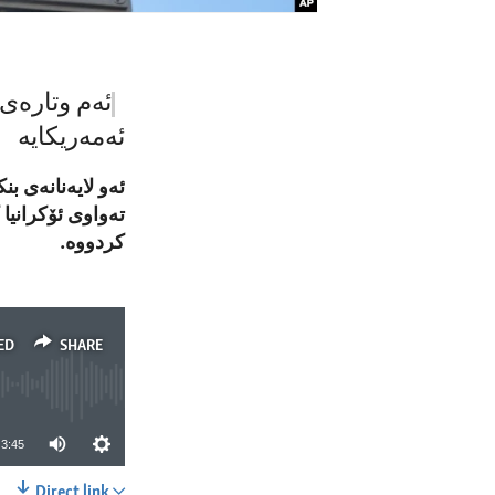
ئەم وتارەی 
ئەمەریکایە
ئەو لایەنانەی ب
تەواوی ئۆکرانیا 
کردووە.
ED
SHARE
3:45
Direct link