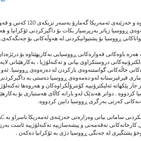
yer
EMBED
وەزارەتی دەرەوە و خەزێنەی ئەمەریکا گەمارۆ بەسەر نزی
وەی ڕووسیا زیاتر بەرپرسیار بکات بۆ داگیرکردنی ئۆکرانیا و هە
ناکانی ڕووسیا بۆ پشتیوانیکردنی لە هەوڵەکانی بۆ جەنگەکەی.
ە هەرە باوەکانی قەوارەکانی ڕووسیایی بەکاریهێناوە بۆ درێژەدان
کترۆنیەکانی دروستکراوی بیانی و تەکنەلۆژیا ، بەکارهێنانی لای
کانی خاڵەکانی گواستنەوەی بارکردن لە دەرەوەی ڕووسیا. ئەو ل
ۆماری قیرغیزستانە لەو دەمەوەی ڕووسیا دەستی بە داگیرکردنی
ر جار پێکهاتە ئەلیکترۆنییە کۆنترۆڵکراوەکان و هەروەها تەکنەلۆژ
کردووە . دواتر هەندێک لەو بارانە کاڵای هەستیاری بۆ بەکارهێنا
نەکانی کەرتی بەرگری ڕووسیا دابین کردووە.
ی کارخانەکانی تەقەمەنی و پیشەسازییە تەکنەلۆژییە ئاست بەر
ۆ پشتگیری لە جەنگی ڕووسیا دژی بە ئۆکرانیا دەکەن .