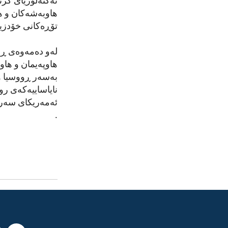
تەکنەلۆژیای گرن
هاوبەشەکان و ه
تۆڕەکانی خۆدزین
لەو دەمەوەی ڕوو
هاوپەیمان و هاو
بەسەر ڕووسیا و 
نایاساییەکەی رو
ئەمەریکای سەرلە
.