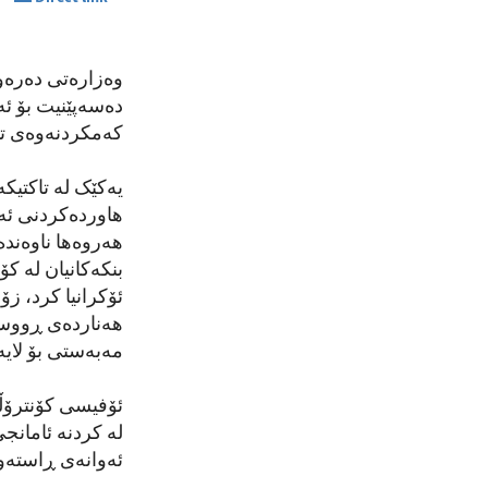
SHARE
دەسەپێنیت بۆ ئە
کەمکردنەوەی توا
یەکێک لە تاکتیک
هاوردەکردنی ئەل
هەروەها ناوەندە
بنکەکانیان لە ک
ئۆکرانیا کرد، زۆ
هەناردەی ڕووسیا 
مەبەستی بۆ لایە
لە کردنە ئامانج
ئەوانەی ڕاستەوخ