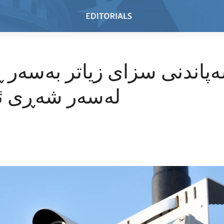
پاندنی سزای زیاتر بەسەر 
لەسەر شەڕی ئۆ