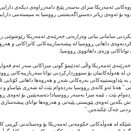
ووەکانی ئەمەریکا سزای بەسەر پێنج دامەزراوەی دیکەی دارایی 
وە بۆ ئەوەی زیاتر دەستڕاگەیشتنی رووسیا بە سیستەمی دارایی 
کردنی سامانی بیانی وەزارەتی خەزێنەی ئەمەریکا رێوشوێنی ز
ردنەوەی داهاتی ڕووسیا لە پیشەسازییەکانی کانزاکانی و هەروە
واناکانی وزەی داهاتووی ڕووسیا.
زێنەی ئەمەریکا واڵی ئەدێیمۆ گوتی سزاکانی سەر ئەم قەوارا
 لە هەوڵەکانمان بۆ سنووردارکردنی توانا سەربازییەکانی ڕووس
ە پێداویستییەکانی بەرەکانی شەڕ و هەروەها داهاتی کۆتایی ئاب
تی " هەتا ئەو کاتەی ڕووسیا بەردەوام بێت لە شەڕی بێپاساو و 
ردەوام بێت ، ئێمە سزا بەسەر رووسیادا دەسەپێنین بۆ ئەوەی ڕو
بەش بکەین ئەوەی پێویستی پێیەتی و هەروەها توانای پیشەساز
کردنی چەک تێکبدەین."
شێکە لە هەوڵەکانی حکومەتی ئەمەریکا بۆ وەستاندنی کڕینی کاڵ