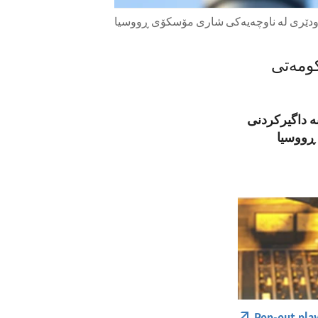
ودێری لە ناوچەیەکی شاری مۆسکۆی ڕووسیا
کومەتی
ە داگیرکردنی
 ڕووسیا