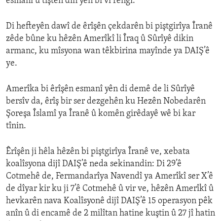
esmanî û tiştên din yên bi vî rengî.”
Di hefteyên dawî de êrîşên çekdarên bi piştgirîya Îranê
zêde bûne ku hêzên Amerîkî li Îraq û Sûrîyê dikin
armanc, ku mîsyona wan têkbirina mayînde ya DAIŞ’ê
ye.
Amerîka bi êrîşên esmanî yên di demê de li Sûrîyê
bersîv da, êrîş bir ser dezgehên ku Hezên Nobedarên
Şoreşa Îslamî ya Îranê û komên girêdayê wê bi kar
tînin.
Êrîşên ji hêla hêzên bi piştgirîya Îranê ve, xebata
koalîsyona dijî DAIŞ’ê neda sekinandin: Di 29’ê
Cotmehê de, Fermandarîya Navendî ya Amerîkî ser X’ê
de dîyar kir ku ji 7’ê Cotmehê û vir ve, hêzên Amerîkî û
hevkarên nava Koalîsyonê dijî DAIŞ’ê 15 operasyon pêk
anîn û di encamê de 2 milîtan hatine kuştin û 27 jî hatin