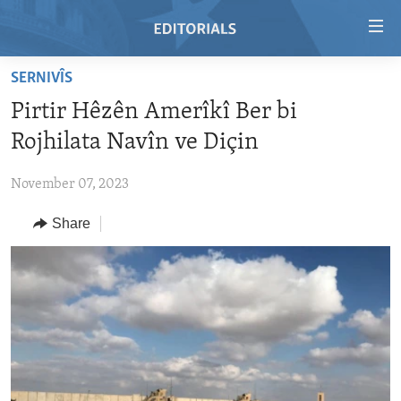
Accessibility
links
Skip
SERNIVÎS
to
HOME
Pirtir Hêzên Amerîkî Ber bi
main
VIDEO
content
Rojhilata Navîn ve Diçin
RADIO
Skip
to
November 07, 2023
REGIONS
main
Share
TOPICS
AFRICA
Navigation
Skip
ARCHIVE
AMERICAS
HUMAN RIGHTS
to
ABOUT US
ASIA
SECURITY AND DEFENSE
Search
EUROPE
AID AND DEVELOPMENT
FOLLOW US
MIDDLE EAST
DEMOCRACY AND GOVERNANCE
ECONOMY AND TRADE