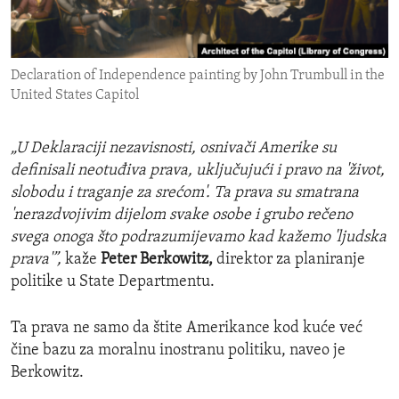
ENVIRONMENT AND HEALTH
IDEALS AND INSTITUTIONS
Declaration of Independence painting by John Trumbull in the
United States Capitol
„
U Deklaraciji nezavisnosti, osnivači Amerike su
definisali neotuđiva prava, uključujući i pravo na
'
život,
slobodu i traganje za srećom
'
. Ta prava su smatrana
'
nerazdvojivim d
ij
elom svake osobe i grubo rečeno
svega onoga što podrazum
ij
evamo kad kažemo
'
ljudska
prava
'”
,
kaže
Peter Berkowitz
,
direktor za planiranje
politike u State Departmentu.
Ta prava ne samo da štite Amerikance kod kuće već
čine bazu za moralnu inostranu politiku, naveo je
Berkowitz.