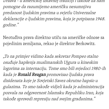
Država - u američkoj ustavnoj tradiciji i takođe da nam
pomogne da razum
ij
emo američku nesumnjivu
predanost ljudskim pravima u sv
j
etlu Univerzalne
deklaracije o ljudskim pravima, koja je potpisana 1948.
g
odine
.”
Neotuđiva prava direktno utiču na američke odnose sa
pojedinim zemljama, rekao je direktor Berkowitz.
„
To na prim
j
er vidimo kada sekretar Pompeo stalno
osuđuje hapšenja muslimanskih Ujgura u kineskim
logorima za internaciju. Tome smo bili sv
j
edoci 1980-ih
kada je
Ronald Re
a
gan
promovisao ljudska prava
disidenata koje je Sovjetski Savez okrutno hapsio u
gulazima. To smo takođe vid
j
eli kada je administracija
pozvala na odgovornost
I
slamsku
R
epubliku Iran, koja
takođe sprovodi represiju nad svojim građanima
.”