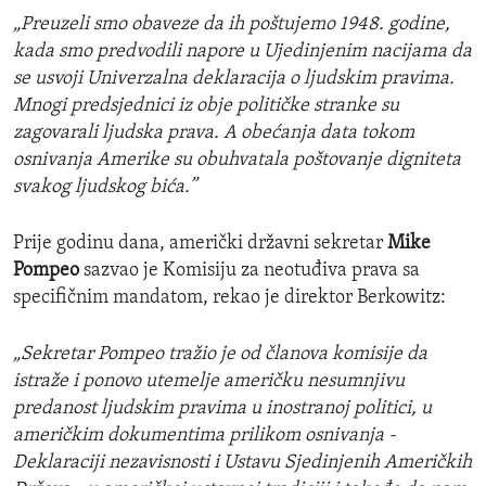
„Preuzeli smo obaveze da ih poštujemo 1948. godine,
kada smo predvodili napore u Ujedinjenim nacijama da
se usvoji Univerzalna deklaracija o ljudskim pravima.
Mnogi preds
j
ednici iz
obje
političke stranke su
zagovarali ljudska prava. A obećanja data tokom
osnivanja Amerike su obuhvatala poštovanje digniteta
svakog ljudskog bića
.”
Prije godinu dana, američki državni sekretar
Mike
Pompeo
sazvao je Komisiju za neotuđiva prava sa
specifičnim mandatom, rekao je direktor Berkowitz:
„Sekretar Pompeo tražio je od članova komisije da
istraže i ponovo utemelje američku nesumnjivu
predanost ljudskim pravima u inostranoj politici, u
američkim dokumentima prilikom osnivanja -
Deklaraciji nezavisnosti i Ustavu Sjedinjenih Američkih