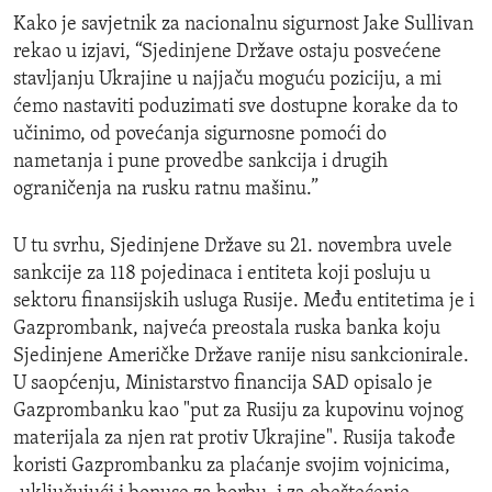
Kako je savjetnik za nacionalnu sigurnost Jake Sullivan
rekao u izjavi, “Sjedinjene Države ostaju posvećene
stavljanju Ukrajine u najjaču moguću poziciju, a mi
ćemo nastaviti poduzimati sve dostupne korake da to
učinimo, od povećanja sigurnosne pomoći do
nametanja i pune provedbe sankcija i drugih
ograničenja na rusku ratnu mašinu.”
U tu svrhu, Sjedinjene Države su 21. novembra uvele
sankcije za 118 pojedinaca i entiteta koji posluju u
sektoru finansijskih usluga Rusije. Među entitetima je i
Gazprombank, najveća preostala ruska banka koju
Sjedinjene Američke Države ranije nisu sankcionirale.
U saopćenju, Ministarstvo financija SAD opisalo je
Gazprombanku kao "put za Rusiju za kupovinu vojnog
materijala za njen rat protiv Ukrajine". Rusija takođe
koristi Gazprombanku za plaćanje svojim vojnicima,