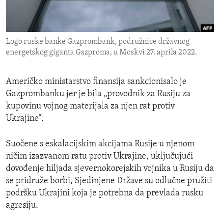
ENVIRONMENT AND HEALTH
IDEALS AND INSTITUTIONS
Logo ruske banke Gazprombank, podružnice državnog
energetskog giganta Gazproma, u Moskvi 27. aprila 2022.
Američko ministarstvo finansija sankcionisalo je
Gazprombanku jer je bila „provodnik za Rusiju za
kupovinu vojnog materijala za njen rat protiv
Ukrajine“.
Suočene s eskalacijskim akcijama Rusije u njenom
ničim izazvanom ratu protiv Ukrajine, uključujući
dovođenje hiljada sjevernokorejskih vojnika u Rusiju da
se pridruže borbi, Sjedinjene Države su odlučne pružiti
podršku Ukrajini koja je potrebna da prevlada rusku
agresiju.