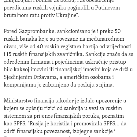
„uključujući i bonuse za borbu, i za obeštećenje
porodicama ruskih vojnika poginulih u Putinovom
brutalnom ratu protiv Ukrajine“.
Pored Gazprombanke, sankcionisano je i preko 50
ruskih banaka koje su povezane na međunarodnom
nivou, više od 40 ruskih registara hartija od vrijednosti
i 15 ruskih finansijskih zvaničnika. Sankcije znače da se
određenim firmama i pojedincima uskraćuje pristup
bilo kakvoj imovini ili finansijskoj imovini koja se drži u
Sjedinjenim Državama, a američkim osobama i
kompanijama je zabranjeno da posluju s njima.
Ministarstvo finansija također je izdalo upozorenje u
kojem se opisuju rizici od sankcija u vezi sa ruskim
sistemom za prijenos finansijskih poruka, poznatim
kao SPFS. "Rusija je koristila i promovirala SPFS... da
održi finansijsku povezanost, izbjegne sankcije i