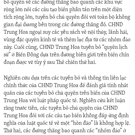
bố quyền vẽ các đường thẳng bao quanh các khu vực
rộng lớn nối các cấu tạo biển phân tán trên một diện
tích rộng lớn, tuyên bố chủ quyền đối với toàn bộ không
gian đại dương bên trong các đường thẳng đó. CHND
Trung Hoa ngoại suy các yêu sách về nội thủy, lãnh hải,
vùng đặc quyền kinh tế và thềm lục địa từ các nhóm đảo
này. Cuối cùng, CHND Trung Hoa tuyên bố “quyền lịch
sử” ở Biển Đông dựa trên đường biên giới trên biển chín
đoạn được vẽ tùy ý sau Thế chiến thứ hai.
Nghiên cứu dựa trên các tuyên bố và thông tin liên lạc
chính thức của CHND Trung Hoa để đánh giá tính nhất
quán của các tuyên bố chủ quyền trên biển của CHND
Trung Hoa với luật pháp quốc tế. Nghiên cứu kết luận
rằng trước tiên, các tuyên bố chủ quyền của CHND
Trung Hoa đối với các cấu tạo biển không đáp ứng định
nghĩa của luật quốc tế về một “hòn đảo” là không hợp lệ.
Thứ hai, các đường thẳng bao quanh các “nhóm đảo” ở