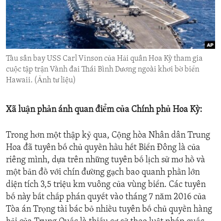
ENVIRONMENT AND HEALTH
IDEALS AND INSTITUTIONS
Tàu sân bay USS Carl Vinson của Hải quân Hoa Kỳ tham gia
cuộc tập trận Vành đai Thái Bình Dương ngoài khơi bờ biển
Hawaii. (Ảnh tư liệu)
Xã luận phản ánh quan điểm của Chính phủ Hoa Kỳ:
Trong hơn một thập kỷ qua, Cộng hòa Nhân dân Trung
Hoa đã tuyên bố chủ quyền hầu hết Biển Đông là của
riêng mình, dựa trên những tuyên bố lịch sử mơ hồ và
một bản đồ với chín đường gạch bao quanh phần lớn
diện tích 3,5 triệu km vuông của vùng biển. Các tuyên
bố này bất chấp phán quyết vào tháng 7 năm 2016 của
Tòa án Trọng tài bác bỏ nhiều tuyên bố chủ quyền hàng