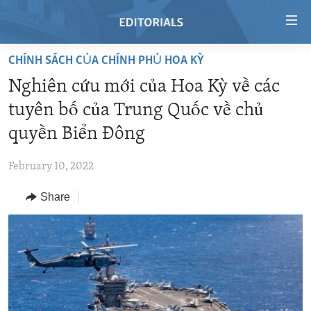
Accessibility
links
Skip
CHÍNH SÁCH CỦA CHÍNH PHỦ HOA KỲ
to
HOME
Nghiên cứu mới của Hoa Kỳ về các
main
VIDEO
content
tuyên bố của Trung Quốc về chủ
RADIO
Skip
quyền Biển Đông
to
REGIONS
main
February 10, 2022
TOPICS
AFRICA
Navigation
Skip
Share
ARCHIVE
AMERICAS
HUMAN RIGHTS
to
ABOUT US
ASIA
SECURITY AND DEFENSE
Search
EUROPE
AID AND DEVELOPMENT
FOLLOW US
MIDDLE EAST
DEMOCRACY AND GOVERNANCE
ECONOMY AND TRADE