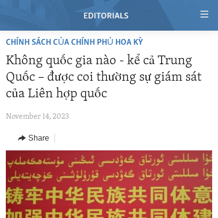
Accessibility
links
Skip
CHÍNH SÁCH CỦA CHÍNH PHỦ HOA KỲ
to
HOME
Không quốc gia nào - kể cả Trung
main
VIDEO
content
Quốc – được coi thường sự giám sát
RADIO
Skip
của Liên hợp quốc
to
REGIONS
main
November 14, 2023
TOPICS
AFRICA
Navigation
Skip
Share
ARCHIVE
AMERICAS
HUMAN RIGHTS
to
ABOUT US
ASIA
SECURITY AND DEFENSE
Search
EUROPE
AID AND DEVELOPMENT
FOLLOW US
MIDDLE EAST
DEMOCRACY AND GOVERNANCE
ECONOMY AND TRADE