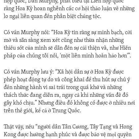
hợp quốc, Dan Murphy, phát biểu tại Liên hợp quốc
rằng Hoa Kỳ hoan nghênh các cơ hội thảo luận về những
lo ngại liên quan đến phân biệt chủng tộc.
Cố vấn Murphy nói: “Hoa Kỳ tin rằng sự minh bạch, cởi
mở và sẵn sàng xem xét cũng như thừa nhận những
thiếu sót của mình sẽ dẫn đến sự cải thiện và, như Hiến
pháp của chúng tôi nói, 'một liên minh hoàn hảo hơn'”.
Cố vấn Murphy lưu ý: “Xã hội dân sự ở Hoa Kỳ được
phép hoạt động tự do và công khai để thu hút sự chú ý
đến những hành vi sai trái trong quá khứ và những
thách thức đang diễn ra, ngay cả khi những vấn đề đó
gây khó chịu.” Nhưng điều đó không có được ở nhiều nơi
trên thế giới, kể cả ở Trung Quốc.
Thật vậy, nếu “người dân Tân Cương, Tây Tạng và Hong
Kong được hưởng hạnh phúc và được bảo vệ mọi quyền