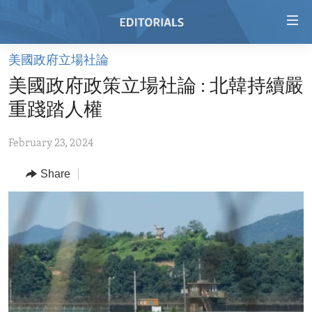
Accessibility
links
Skip
美國政府立場社論
to
HOME
美國政府政策立場社論 : 北韓持續嚴
main
VIDEO
content
重踐踏人權
RADIO
Skip
to
February 23, 2024
REGIONS
main
Share
TOPICS
AFRICA
Navigation
Skip
ARCHIVE
AMERICAS
HUMAN RIGHTS
to
ABOUT US
ASIA
SECURITY AND DEFENSE
Search
EUROPE
AID AND DEVELOPMENT
FOLLOW US
MIDDLE EAST
DEMOCRACY AND GOVERNANCE
ECONOMY AND TRADE