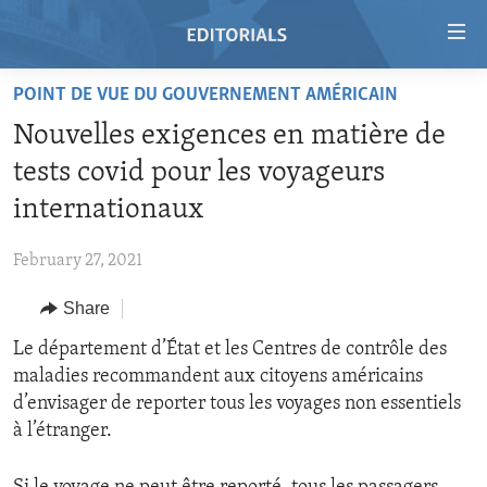
Accessibility
links
Skip
POINT DE VUE DU GOUVERNEMENT AMÉRICAIN
to
HOME
Nouvelles exigences en matière de
main
VIDEO
content
tests covid pour les voyageurs
RADIO
Skip
internationaux
to
REGIONS
main
February 27, 2021
TOPICS
AFRICA
Navigation
Skip
Share
ARCHIVE
AMERICAS
HUMAN RIGHTS
to
Le département d’État et les Centres de contrôle des
ABOUT US
ASIA
SECURITY AND DEFENSE
Search
maladies recommandent aux citoyens américains
EUROPE
AID AND DEVELOPMENT
d’envisager de reporter tous les voyages non essentiels
FOLLOW US
à l’étranger.
MIDDLE EAST
DEMOCRACY AND GOVERNANCE
ECONOMY AND TRADE