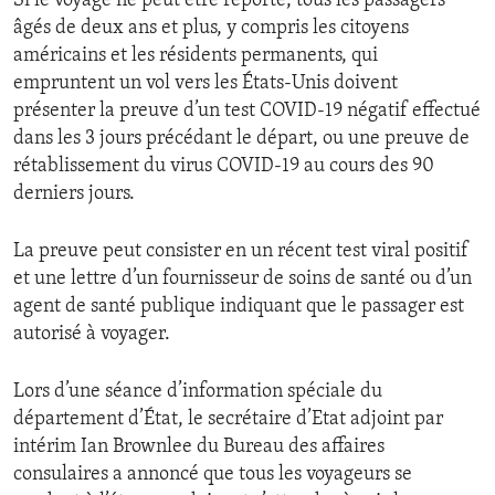
Si le voyage ne peut être reporté, tous les passagers
ENVIRONMENT AND HEALTH
âgés de deux ans et plus, y compris les citoyens
américains et les résidents permanents, qui
IDEALS AND INSTITUTIONS
empruntent un vol vers les États-Unis doivent
présenter la preuve d’un test COVID-19 négatif effectué
dans les 3 jours précédant le départ, ou une preuve de
rétablissement du virus COVID-19 au cours des 90
derniers jours.
La preuve peut consister en un récent test viral positif
et une lettre d’un fournisseur de soins de santé ou d’un
agent de santé publique indiquant que le passager est
autorisé à voyager.
Lors d’une séance d’information spéciale du
département d’État, le secrétaire d’Etat adjoint par
intérim Ian Brownlee du Bureau des affaires
consulaires a annoncé que tous les voyageurs se