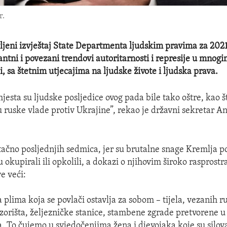
r.
jeni izvještaj State Departmenta ljudskim pravima za 202
antni i povezani trendovi autoritarnosti i represije u mnog
li, sa štetnim utjecajima na ljudske živote i ljudska prava.
esta su ljudske posljedice ovog pada bile tako oštre, kao š
 ruske vlade protiv Ukrajine”, rekao je državni sekretar A
tačno posljednjih sedmica, jer su brutalne snage Kremlja po
 okupirali ili opkolili, a dokazi o njihovim široko rasprost
e veći:
 plima koja se povlači ostavlja za sobom – tijela, vezanih r
zorišta, željezničke stanice, stambene zgrade pretvorene u
a. To čujemo u svjedočenjima žena i djevojaka koje su silov