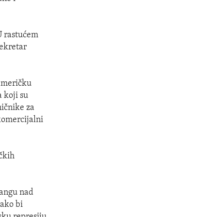
 U rastućem
sekretar
-američku
 koji su
ičnike za
komercijalni
ičkih
jiangu nad
ako bi
sku represiju