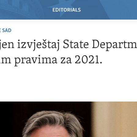
E SAD
jen izvještaj State Depart
im pravima za 2021.