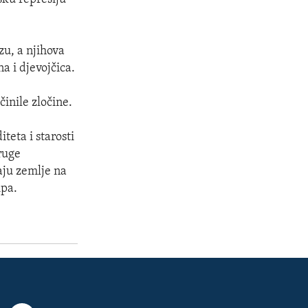
zu, a njihova
a i djevojčica.
činile zločine.
teta i starosti
druge
aju zemlje na
ipa.