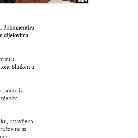
1. dokumentira
im dijelovima
to su u
ntony Blinken u
tisnute iz
ranjenim
uku, ostavljena
 ruševine sa
ane i