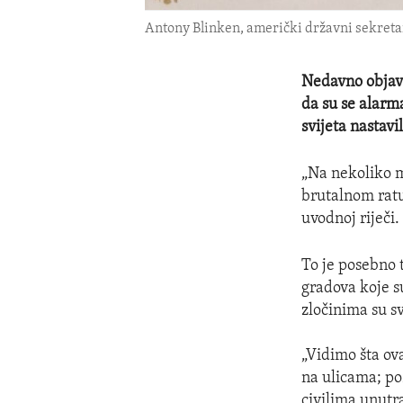
Antony Blinken, američki državni sekreta
Nedavno objavl
da su se alarm
svijeta nastavi
„Na nekoliko mj
brutalnom ratu
uvodnoj riječi.
To je posebno 
gradova koje su
zločinima su sv
„Vidimo šta ova
na ulicama; po
civilima unutr