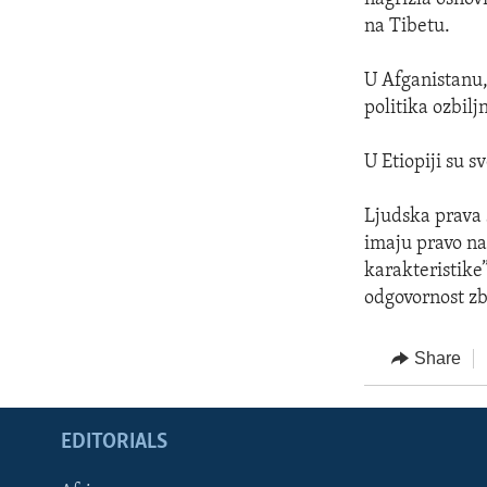
na Tibetu.
U Afganistanu,
politika ozbilj
U Etiopiji su s
Ljudska prava s
imaju pravo na 
karakteristike
odgovornost zb
Share
EDITORIALS