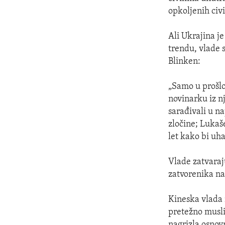
opkoljenih civi
Ali Ukrajina j
trendu, vlade 
Blinken:
„Samo u prošlo
novinarku iz n
sarađivali u n
zločine; Lukaš
let kako bi uh
Vlade zatvaraju
zatvorenika na
Kineska vlada n
pretežno musl
nagrizla osnov