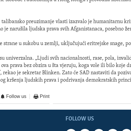
 talibansko preuzimanje vlasti izazvalo je humanitarnu kri
no je narušila ljudska prava svih Afganistanaca, posebno žen
ve strane u sukobu u zemlji, uključujući eritrejske snage, po
u univerzalna. „Ljudi svih nacionalnosti, rase, pola, invalidi
ova prava bez obzira u šta vjeruju, koga vole ili bilo koje 
”, rekao je sekretar Blinken. Zato će SAD nastaviti da poziv
og kršenja ljudskih prava i podrivanja demokratskih princ
Follow us
Print
FOLLOW US