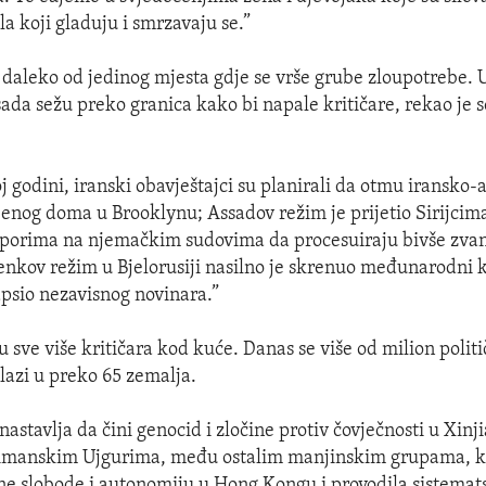
la koji gladuju i smrzavaju se.”
e daleko od jedinog mjesta gdje se vrše grube zloupotrebe.
sada sežu preko granica kako bi napale kritičare, rekao je 
j godini, iranski obavještajci su planirali da otmu iransko
jenog doma u Brooklynu; Assadov režim je prijetio Sirijcima
aporima na njemačkim sudovima da procesuiraju bivše zvan
enkov režim u Bjelorusiji nasilno je skrenuo međunarodni 
apsio nezavisnog novinara.”
 sve više kritičara kod kuće. Danas se više od milion polit
lazi u preko 65 zemalja.
astavlja da čini genocid i zločine protiv čovječnosti u Xin
imanskim Ujgurima, među ostalim manjinskim grupama, k
ne slobode i autonomiju u Hong Kongu i provodila sistemat