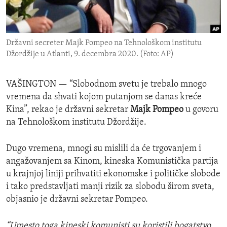
ENVIRONMENT AND HEALTH
IDEALS AND INSTITUTIONS
Državni secreter Majk Pompeo na Tehnološkom institutu
Džordžije u Atlanti, 9. decembra 2020. (Foto: AP)
VAŠINGTON —
“Slobodnom svetu je trebalo mnogo
vremena da shvati kojom putanjom se danas kreće
Kina”, rekao je državni sekretar
Majk Pompeo
u govoru
na Tehnološkom institutu Džordžije.
Dugo vremena, mnogi su mislili da će trgovanjem i
angažovanjem sa Kinom, kineska Komunistička partija
u krajnjoj liniji prihvatiti ekonomske i političke slobode
i tako predstavljati manji rizik za slobodu širom sveta,
objasnio je državni sekretar Pompeo.
“Umesto toga kineski komunisti su koristili bogatstvo