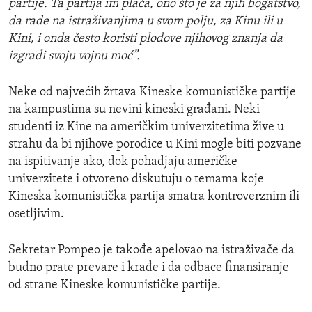
partije. Ta partija im plaća, ono što je za njih bogatstvo,
da rade na istraživanjima u svom polju, za Kinu ili u
Kini, i onda često koristi plodove njihovog znanja da
izgradi svoju vojnu moć”.
Neke od najvećih žrtava Kineske komunističke partije
na kampustima su nevini kineski građani. Neki
studenti iz Kine na američkim univerzitetima žive u
strahu da bi njihove porodice u Kini mogle biti pozvane
na ispitivanje ako, dok pohadjaju američke
univerzitete i otvoreno diskutuju o temama koje
Kineska komunistička partija smatra kontroverznim ili
osetljivim.
Sekretar Pompeo je takođe apelovao na istraživače da
budno prate prevare i krađe i da odbace finansiranje
od strane Kineske komunističke partije.