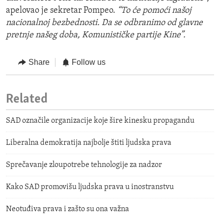
apelovao je sekretar Pompeo.
“To će pomoći našoj
nacionalnoj bezbednosti. Da se odbranimo od glavne
pretnje našeg doba, Komunističke partije Kine”.
Share
Follow us
Related
SAD označile organizacije koje šire kinesku propagandu
Liberalna demokratija najbolje štiti ljudska prava
Sprečavanje zloupotrebe tehnologije za nadzor
Kako SAD promovišu ljudska prava u inostranstvu
Neotuđiva prava i zašto su ona važna