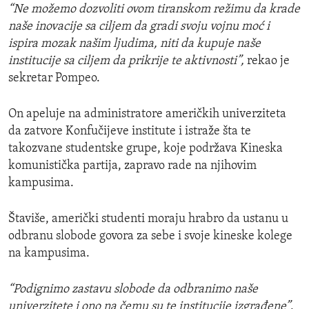
“Ne možemo dozvoliti ovom tiranskom režimu da krade
naše inovacije sa ciljem da gradi svoju vojnu moć i
ispira mozak našim ljudima, niti da kupuje naše
institucije sa ciljem da prikrije te aktivnosti”,
rekao je
sekretar Pompeo.
On apeluje na administratore američkih univerziteta
da zatvore Konfučijeve institute i istraže šta te
takozvane studentske grupe, koje podržava Kineska
komunistička partija, zapravo rade na njihovim
kampusima.
Štaviše, američki studenti moraju hrabro da ustanu u
odbranu slobode govora za sebe i svoje kineske kolege
na kampusima.
“Podignimo zastavu slobode da odbranimo naše
univerzitete i ono na čemu su te institucije izgrađene”
,