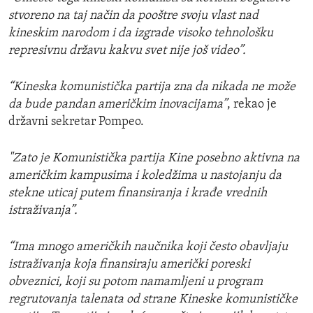
stvoreno na taj način da pooštre svoju vlast nad
kineskim narodom i da izgrade visoko tehnološku
represivnu državu kakvu svet nije još video”.
“Kineska komunistička partija zna da nikada ne može
da bude pandan američkim inovacijama”
, rekao je
državni sekretar Pompeo.
"Zato je Komunistička partija Kine posebno aktivna na
američkim kampusima i koledžima u nastojanju da
stekne uticaj putem finansiranja i krađe vrednih
istraživanja”.
“Ima mnogo američkih naučnika koji često obavljaju
istraživanja koja finansiraju američki poreski
obveznici, koji su potom namamljeni u program
regrutovanja talenata od strane Kineske komunističke