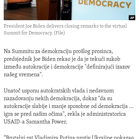
ENVIRONMENT AND HEALTH
IDEALS AND INSTITUTIONS
President Joe Biden delivers closing remarks to the virtual
Summit for Democracy. (File)
Na Summitu za demokraciju prošlog prosinca,
predsjednik Joe Biden rekao je da je tekući sukob
između autokracije i demokracije "definirajući izazov
našeg vremena".
Unatoč usponu autokratskih vlada i nedavnom
nazadovanju nekih demokracija, dokaz "da su
autokracije slabije i manje sposobne od demokracija ...
igra se pred našim očima", rekla je administratorica
USAID-a Samantha Power.
“Brutalni rat Vladimira Putina protiv Ukrajine pokazao