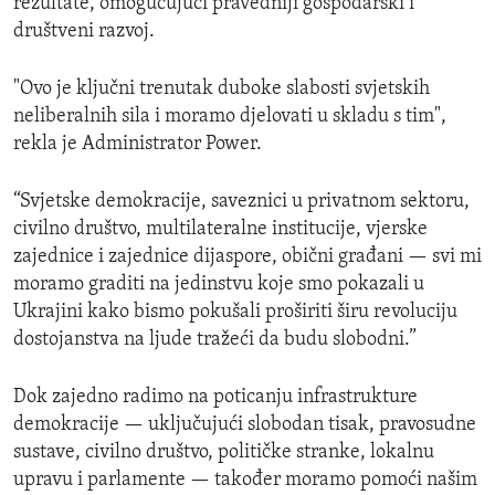
rezultate, omogućujući pravedniji gospodarski i
društveni razvoj.
"Ovo je ključni trenutak duboke slabosti svjetskih
neliberalnih sila i moramo djelovati u skladu s tim",
rekla je Administrator Power.
“Svjetske demokracije, saveznici u privatnom sektoru,
civilno društvo, multilateralne institucije, vjerske
zajednice i zajednice dijaspore, obični građani — svi mi
moramo graditi na jedinstvu koje smo pokazali u
Ukrajini kako bismo pokušali proširiti širu revoluciju
dostojanstva na ljude tražeći da budu slobodni.”
Dok zajedno radimo na poticanju infrastrukture
demokracije — uključujući slobodan tisak, pravosudne
sustave, civilno društvo, političke stranke, lokalnu
upravu i parlamente — također moramo pomoći našim