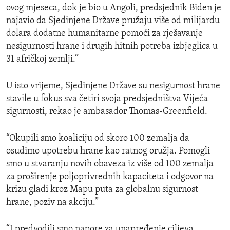
ovog mjeseca, dok je bio u Angoli, predsjednik Biden je
najavio da Sjedinjene Države pružaju više od milijardu
dolara dodatne humanitarne pomoći za rješavanje
nesigurnosti hrane i drugih hitnih potreba izbjeglica u
31 afričkoj zemlji.”
U isto vrijeme, Sjedinjene Države su nesigurnost hrane
stavile u fokus sva četiri svoja predsjedništva Vijeća
sigurnosti, rekao je ambasador Thomas-Greenfield.
“Okupili smo koaliciju od skoro 100 zemalja da
osudimo upotrebu hrane kao ratnog oružja. Pomogli
smo u stvaranju novih obaveza iz više od 100 zemalja
za proširenje poljoprivrednih kapaciteta i odgovor na
krizu gladi kroz Mapu puta za globalnu sigurnost
hrane, poziv na akciju.”
“I predvodili smo napore za unapređenje ciljeva