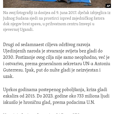
ENVIRONMENT AND HEALTH
Na ovoj fotografiji iz dosijea od 9. juna 2017. dječak izbjeglica iz
IDEALS AND INSTITUTIONS
Južnog Sudana sjedi na prostirci ispred zajedničkog šatora
dok njegov brat spava, u prihvatnom centru Imvepi u
sjevernoj Ugandi.
Drugi od sedamnaest ciljeva održivog razvoja
Ujedinjenih naroda je stvaranje svijeta bez gladi do
2030. Postizanje ovog cilja nije samo neophodno, već je
i ostvarivo, prema generalnom sekretaru UN-a Antoniu
Guterresu. Ipak, put do nulte gladi je neizvjestan i
uzak.
Uprkos godinama postepenog poboljšanja, kriza gladi
eskalira od 2015. Do 2023. godine oko 733 miliona ljudi
iskusilo je hroničnu glad, prema podacima U.N.