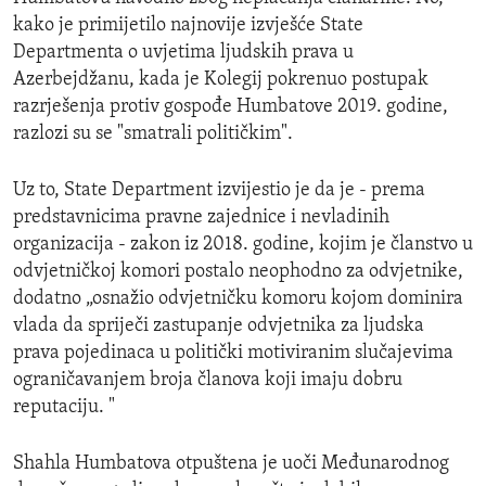
kako je primijetilo najnovije izvješće State
Departmenta o uvjetima ljudskih prava u
Azerbejdžanu, kada je Kolegij pokrenuo postupak
razrješenja protiv gospođe Humbatove 2019. godine,
razlozi su se "smatrali političkim".
Uz to, State Department izvijestio je da je - prema
predstavnicima pravne zajednice i nevladinih
organizacija - zakon iz 2018. godine, kojim je članstvo u
odvjetničkoj komori postalo neophodno za odvjetnike,
dodatno „osnažio odvjetničku komoru kojom dominira
vlada da spriječi zastupanje odvjetnika za ljudska
prava pojedinaca u politički motiviranim slučajevima
ograničavanjem broja članova koji imaju dobru
reputaciju. "
Shahla Humbatova otpuštena je uoči Međunarodnog