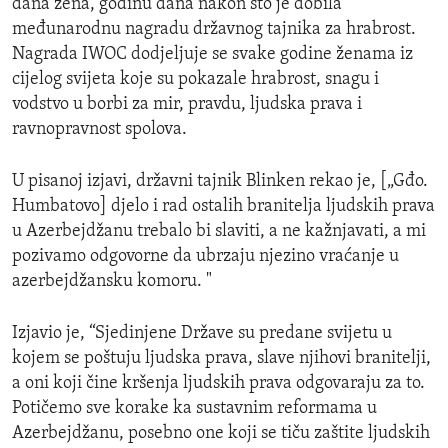
dana žena, godinu dana nakon što je dobila
međunarodnu nagradu državnog tajnika za hrabrost.
Nagrada IWOC dodjeljuje se svake godine ženama iz
cijelog svijeta koje su pokazale hrabrost, snagu i
vodstvo u borbi za mir, pravdu, ljudska prava i
ravnopravnost spolova.
U pisanoj izjavi, državni tajnik Blinken rekao je, [„Gđo.
Humbatovo] djelo i rad ostalih branitelja ljudskih prava
u Azerbejdžanu trebalo bi slaviti, a ne kažnjavati, a mi
pozivamo odgovorne da ubrzaju njezino vraćanje u
azerbejdžansku komoru. "
Izjavio je, “Sjedinjene Države su predane svijetu u
kojem se poštuju ljudska prava, slave njihovi branitelji,
a oni koji čine kršenja ljudskih prava odgovaraju za to.
Potičemo sve korake ka sustavnim reformama u
Azerbejdžanu, posebno one koji se tiču zaštite ljudskih