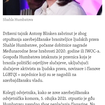
ENVIRONMENT AND HEALTH
IDEALS AND INSTITUTIONS
Shahla Humbatova
Državni tajnik Antony Blinken zabrinut je zbog
otpuštanja azerbejdžanske braniteljice ljudskih prava
Shahle Humbatove, počasne dobitnice nagrade
Međunarodne žene hrabrosti 2020. godine ili IWOC-a.
Gospođa Humbatova istaknuta je pravnica koja je
branila politički osjetljive slučajeve, uključujući
slučajeve aktivista za ljudska prava, novinare i članove
LGBTQI + zajednice koji su se nagodili na
azerbajdžansku vladu.
Kolegij odvjetnika, kako se zove azerbejdžanska
odvjetnička komora, 5. ožujka 2021. otpustio je gđu
Humbatovu navodno zbog neplaćanja članarine. No,