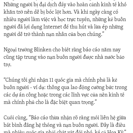
Những người bị đại dịch đẩy vào hoàn cảnh kinh tế khó
khăn trở nên dễ bị bóc lột hơn. Và khi ngày càng có
nhiều người làm việc và học trực tuyến, những kẻ buôn
người đã lợi dụng Internet để thu hút và lừa ép những
người dễ trở thành nạn nhân của bọn chúng.”
Ngoại trưởng Blinken cho biết rằng báo cáo năm nay
cũng tập trung vào nạn buôn người được nhà nước bảo
trợ.
“Chúng tôi ghi nhận 11 quốc gia mà chính phủ là kẻ
buôn người - ví dụ: thông qua lao động cưỡng bức trong
các dự án công hoặc trong các lĩnh vực của nền kinh tế
mà chính phủ cho là đặc biệt quan trọng.”
Cuối cùng, “Báo cáo thừa nhận rõ ràng mối liên hệ giữa
bất bình đẳng hệ thống và nạn buôn người. Đây là điều
mà nhiều quốc gia phải chật vật đối phó, kể cả Hoa Kỳ.”