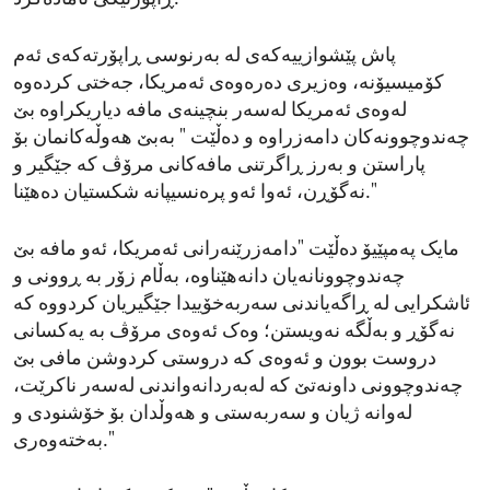
پاش پێشوازییەکەی لە بەرنوسی ڕاپۆرتەکەی ئەم
کۆمیسیۆنە، وەزیری دەرەوەی ئەمریکا، جەختی کردەوە
لەوەی ئەمریکا لەسەر بنچینەی مافە دیاریکراوە بێ
چەندوچوونەکان دامەزراوە و دەڵێت " بەبێ هەوڵەکانمان بۆ
پاراستن و بەرز ڕاگرتنی مافەکانی مرۆڤ کە جێگیر و
نەگۆڕن، ئەوا ئەو پرەنسیپانە شکستیان دەهێنا."
مایک پەمپێیۆ دەڵێت "دامەزرێنەرانی ئەمریکا، ئەو مافە بێ
چەندوچوونانەیان دانەهێناوە، بەڵام زۆر بە ڕوونی و
ئاشکرایی لە ڕاگەیاندنی سەربەخۆییدا جێگیریان کردووە کە
نەگۆڕ و بەڵگە نەویستن؛ وەک ئەوەی مرۆڤ بە یەکسانی
دروست بوون و ئەوەی کە دروستی کردوشن مافی بێ
چەندوچوونی داونەتێ کە لەبەردانەواندنی لەسەر ناکرێت،
لەوانە ژیان و سەربەستی و هەوڵدان بۆ خۆشنودی و
بەختەوەری."