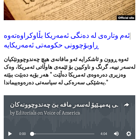
ENVIRONMENT AND HEALTH
IDEALS AND INSTITUTIONS
ئەم وتارەی لە دەنگی ئەمەریکا بڵاوکراوەتەوە
ڕاوبۆچوونی حکومەتی ئەمەریکایە
ئەوە ڕوون و ئاشکرایە ئەو مافانەی هیچ چەندوچوونێکیان
لەسەر نییە، گرنگ و ناوکیین بۆ ئێمەی هاوڵاتی ئەمریکا، وەک
وەزیری دەرەوەی ئەمریکا دەڵێت " هەر بۆیە دەبێت ببێتە
بەشێکی سەرەکی لە سیاسەتی دەرەوەییماندا."
لێدوانی پەمپـێیۆ لەسەر مافە بێ چەندوچوونەکان
by
Editorials on Voice of America
No media source currently available
0:00
4:04