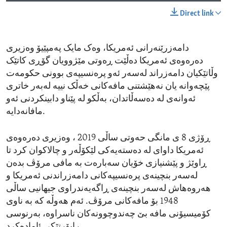
Direct link
دامەزرێنەرانی ئەمریکا، وەک مایک پەمپێیۆ وەزیری
دەرەوەی ئەمریکا دەڵێت ڕەوتی مێژوویان گۆڕی کاتێک
وڵاتێکیان دامەزراند لەسەر ئەو پرەنسیپەی بوونی حکومەت
پێچەوانە یان نەهێشتنی مافەکانی خەڵک نییە لەبەر خاتری
ئەوانەی لە دەسەڵاتدان، بەڵکو لە پێناو دابینکردنی ئەو
مافانەدایە.
ڕۆژی 8 ی مانگی حەوتی ساڵی 2019 ، وەزیری دەرەوەی
ئەمریکا داوای لە دەستەیەکی لێکۆڵەر و چالاکوان کرد تا
ڕاوێژ و پێشنیازی خۆیان سەبارەت بە مافی مرۆڤ بدەن
لەسەر بنچینەی پرەنسیپەکانی دامەزراندنی ئەمریکا و
هەروەهاش لەسەر بنچینەی ڕاگەیەندراوی جیهانیی ساڵی
1948 بۆ مافەکانی مرۆڤ. ئەم هەوڵە کە بە ناوی
کۆمیسیۆنی مافە بێ چەندوچوونەکان ناسراوە، بەرنوسی
ڕاپۆرتێکی ئامادەکرد.