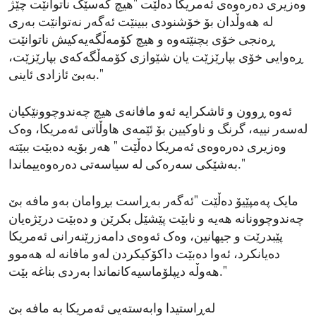
وەزیری دەرەوەی ئەمریکا دەڵێت "هیچ کەسێک ناتوانێت چێژ
لە هەوڵدان بۆ خۆشنودی ببینێت ئەگەر نەتوانێت بەری
ڕەنجی خۆی بچنێتەوە و هیچ کۆمەڵگەیەکیش ناتوانێت
ڕەوایی خۆی بپارێزێت یان شێوازی کۆمەڵگەکەی بپارێزێت،
بەبێ ئازادی ئاینی."
ئەوە ڕوون و ئاشکرایە ئەو مافانەی هیچ چەندوچوونێکیان
لەسەر نییە، گرنگ و ناوکیین بۆ ئێمەی هاوڵاتی ئەمریکا، وەک
وەزیری دەرەوەی ئەمریکا دەڵێت " هەر بۆیە دەبێت ببێتە
بەشێکی سەرەکی لە سیاسەتی دەرەوەییماندا."
مایک پەمپێیۆ دەڵێت "ئەگەر بەڕاست بڕوامان بەو مافە بێ
چەندوچوونانە هەیە و نابێت پێشێل بکرێن و دەبێت درێژەیان
پێبدرێت و جیهانین، وەک ئەوەی دامەزرێنەرانی ئەمریکا
دەیانکرد، ئەوا دەبێت داکۆکیکردن لەو مافانە لە هەموو
هەوڵە دیپلۆماسیەکانماندا بەردی بناغە بێت."
لەڕاستیدا وابەستەیی ئەمریکا بە مافە بێ