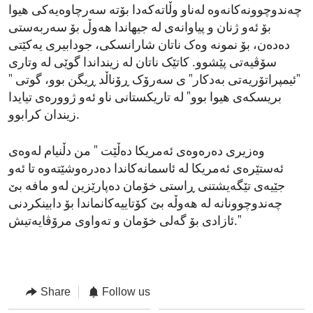
چەندوچوونەکانەوە لەناو وڵاتەکەدا بۆتە سەرچاوەیەکی هیوا
بۆ ئەو ژنان و پیاوانەی لە جیهاندا هەوڵ بۆ سەربەستی
دەدەن، بۆ نمونە وەک ناتان شارانسکی، جودابیری یەکێتی
سۆڤیەتی پێشوو. کاتێک ناتان لە زینداندا گوێی لە وتاری
"ئیمپراتۆریەتی بەدکار" ی سەرۆک ڕۆناڵد ڕیگن بوو، گوتی "
بریسکەی هیوا بوو" لە تاریکستانی ناو ئەو ژوورەی تیایدا
زیندان کرابوو.
وەزیری دەرەوەی ئەمریکا دەڵێت " من دڵنیام لەوەی
ئەستێرەی ئەمریکا لە ئاسمانەکاندا دەدرەوشێتەوە تا ئەو
جێیەی تێگەیشتنی ڕاستی خۆمان دەپارێزین لەو مافە بێ
چەندوچوونانە لە هەوڵە بێ کۆتاییەکانماندا بۆ دابینکردنی
ئازادی بۆ گەلی خۆمان و تەواوی مرۆڤایەتیش."
Share
Follow us