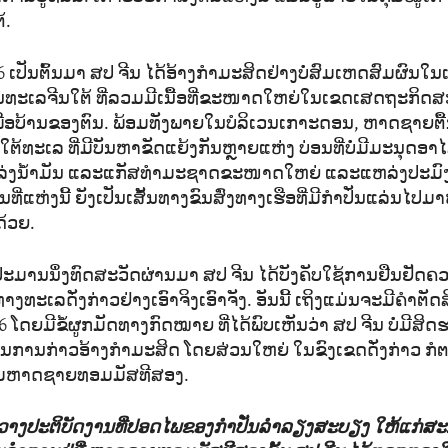
້.
46 ເປັນຕົ້ນມາ ສ​ປ ຈີນ ໄດ້ອ້າງ​ກຳ​ມະສິດຢ່າງບໍ່ສົມເຫດສົມຜົນໃນເ
ໃນທະເລຈີນໃຕ້ ທີ່ລວມມີເນື້ອທີ່ຂະໜາດໃຫຍ່ໃນເຂດເສດຖະກິດ
ື່ອບ້ານຂອງຕົນ. ພ້ອມທັງພາຍໃນບໍລິເວນເກາະດອນ, ຫາດຊາຍຕື
່ໃຕ້ທະເລ ທີ່ມີບັນຫາຂັດແຍ້ງກັນຫຼາຍແຫ່ງ ບ່ອນທີ່ບໍ່ມີມະນຸດອາໄສຢ
່ງນ້ຳມັນ ແລະແກັສທຳມະຊາດຂະໜາດໃຫຍ່ ແລະແຫລ່ງປະມົງທີ່
່ແຫ່ງນີ້ ຍັງເປັນເສັ້ນທາງຂົນສົ່ງທາງເຮືອທີ່ມີ​ກຳ​ປັ່ນ​ແລ່ນ​ໄປ​ມ
ດ້ວຍ.
ານນຶ່ງທົດສະວັດຜ່ານມາ ສປ ຈີນ ໄດ້ບັງຄັບໃຊ້ການຢືນຢັດຄວາ
ງທະເລດັ່ງກ່າວຢ່າງເອົາຈິງເອົາຈັງ. ອັນນີ້ ເຖິງແມ່ນຈະມີຄຳຕ
 ໂດຍມີຂໍ້ຜູກມັດທາງກົດໝາຍ ທີ່ໄດ້ພົບເຫັນວ່າ ສປ ຈີນ ບໍ່ມີສິ
ການກ່າວອ້າງກຳມະສິດ ໂດຍສ່ວນໃຫຍ່ ໃນຂົງເຂດດັ່ງກ່າວ ກໍຕ
ມລ້ອມຫາດຊາຍທອມມັສທີສອງ.
ວາງປະຕິບັດງານທີ່ປອດໄພຂອງກຳປັ່ນລຳລຽງສະບຽງ ໃຫ້ແກ່