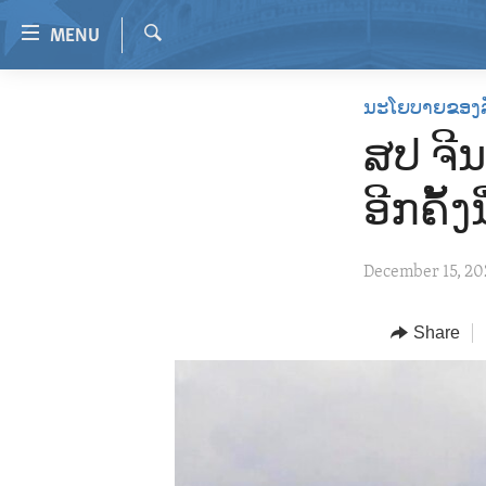
Accessibility
MENU
links
Search
Skip
HOME
ນະໂຍບາຍຂອງ
to
VIDEO
main
ສປ ຈີນ
content
RADIO
Skip
ອີກຄັ້ງ
REGIONS
to
main
TOPICS
AFRICA
December 15, 20
Navigation
ARCHIVE
AMERICAS
HUMAN RIGHTS
Skip
to
ABOUT US
Share
ASIA
SECURITY AND DEFENSE
Search
EUROPE
AID AND DEVELOPMENT
MIDDLE EAST
DEMOCRACY AND GOVERNANCE
ECONOMY AND TRADE