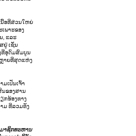
ນື້ອທີ່ສ່ວນໃຫຍ່
ສະເພາະຂອງ
້ນ, ແລະ
ູ່ ເຊັ່ນ
ອຸດົມສົມບູນ
າຫຼາຍທີ່ສຸດແຫ່ງ
ມເປັນເຈົ້າ
ັດສິນຂອງສານ
ດຮຽກຮ້ອງທາງ
າມ ທີ່ລວມທັງ
ສະມາຊິກທະຫານ