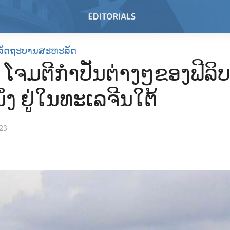
ລັດຖະບານສະຫະລັດ
 ໂຈມຕີກຳປັ່ນຕ່າງໆຂອງຟີລິບ
ນຶ່ງ ຢູ່ໃນທະເລຈີນໃຕ້
23