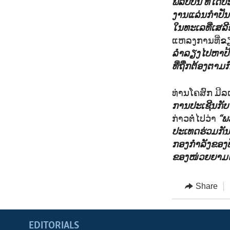
ຟີລິບປິນ ທີ່ໄ
ງານແລ່ນກຳປັ່
ໃນທະເລທີ່ເສລີ
ແຫລງການທີ່ຂຽ
ລຳລຽງໄປຫາປ້
ທີ່ຖືກຕ້ອງຕາ
ທ່ານໂຄສົກ ມີລເ
ການປະເຊີນກັບ
ກ່າວຕໍ່ໄປວ່າ
“ພ
ປະເທດຮ່ວມກັນ
ກອງກຳລັງຂອງຟີ
ຂອງໜ່ວຍຍາມຝັ່
Share
EDITORIALS