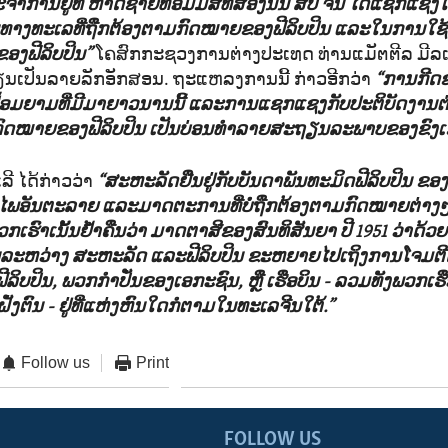
ດ້ປະຈຳການຢູ່ທີ່ ຫາດຊາຍທອມມັສທີສອງນັ້ນ ສປ ຈີນ ໄດ້ແຊກແຊ
ນທາງທະເລທີ່ຖືກຕ້ອງຕາມກົດໝາຍຂອງຟີລິບປິນ ແລະໃນການໃຊ້ສ
ຂອງຟີລິບປິນ”
ໂຄສົກກະຊວງການຕ່າງປະເທດ ທ່ານແມັຕຕີລ ມີລເລ
ນເປັນລາຍລັກອັກສອນ. ຖະແຫລງການນີ້ ກ່າວອີກວ່າ
“ການກີດຂ
ອມຍາມທີ່ມີມາຍາວນານນີ້ ແລະການແຊກແຊງກັບປະຕິບັດງານ
ມກົດໝາຍຂອງຟີລິບປິນ ເປັນບ່ອນທຳລາຍສະຖຽນລະພາບຂອງຂົງເຂດ
ລີ ໄດ້ກ່າວວ່າ
“ສະຫະລັດຢືນຢູ່ກັບບັນດາພັນທະມິດຟີລິບປິນ ຂອ
ໄພອັນຕະລາຍ ແລະມາດຕະການທີ່ບໍ່ຖືກຕ້ອງຕາມກົດໝາຍຕ່າງໆ
ວກເຮົາເນັ້ນຢ້ຳຄືນວ່າ ມາດຕາສີຂອງສົນທິສັນຍາ ປີ 1951 ວ່າດ້ວ
ລະຫວ່າງ ສະຫະລັດ ແລະຟີລິບປິນ ຂະຫຍາຍໄປເຖິງການໂຈມຕີດ້
ລິບປິນ, ພວກກຳປັ່ນຂອງເອກະຊົນ, ຫຼື ເຮືອບິນ - ລວມທັງພວກເຮື
ງຕົນ - ຢູ່ທີ່ແຫ່ງຫົນໃດກໍຕາມໃນທະເລຈີນໃຕ້.”
Follow us
Print
FOLLOW US