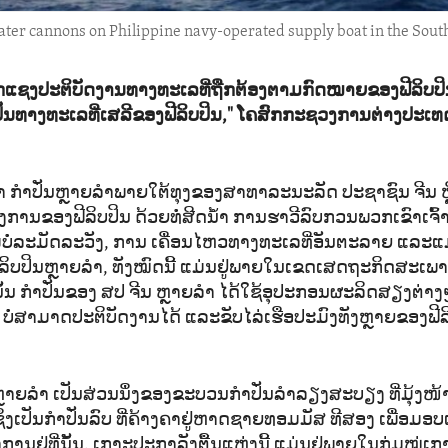
ater cannons on Philippine navy-operated supply boat in the Sout
ຊກແຊງປະຕິບັດງານທາງທະເລທີ່ຖືກຕ້ອງຕາມກົດໝາຍຂອງຟີລິບ
ັ່ນທາງທະເລທີ່ເສລີຂອງຟີລິບປິນ," ໂຄສົກກະຊວງການຕ່າງປະເທ
ວາ ກຳປັ່ນຫຼາຍລຳພາຍໃຕ້ທຸງຂອງສາທາລະນະລັດ ປະຊາຊົນ ຈີນ ຫຼື
ງການຂອງຟີລິບປິນ ດ້ວຍທໍ່ສີດນ້ຳ ການຮາວີລົບກວນພວກເຂົາເຈົ
ບໍ່ລະມັດລະວັງ, ການ ເຄື່ອນໄຫວທາງທະເລທີ່ອັນຕະລາຍ ແລະແ
ລິບປິນຫຼາຍລຳ, ທັງໝົດນີ້ ແມ່ນຢູ່ພາຍໃນເຂດເສດຖະກິດສະເພາ
ນ ກຳປັ່ນຂອງ ສປ ຈີນ ຫຼາຍລຳ ໄດ້ໃຊ້ອຸປະກອນຜະລິດສຽງຕ່າງ
ິນ ບໍ່ສາມາດປະຕິບັດງານໄດ້ ແລະຂັບໄລ່ເຮືອປະມົງທັງຫຼາຍຂອງຟີ
ນຫຼາຍລຳ ເປັນສ່ວນນຶ່ງຂອງຂະບວນກຳປັ່ນລຳລຽງສະບຽງ ທີ່ມຸ້ງໜ
ຶ່ງເປັນກຳປັ່ນລົບ ທີ່​ຄ້າງຄາຢູ່ຫາດຊາຍທອມມັສ ທີສອງ ເພື່ອມອ
ານຢູ່ທີ່ນັ້ນ. ເກາະປະກາລັງຕື້ນແຫ່ງນີ້ ແມ່ນຢູ່ພາຍໃນກຸ່ມໝູ່