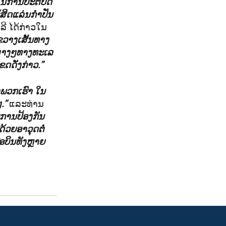
ງໃນການປະຕິບັດ
ິດແລ່ນກຳປັ່ນ
ີ ໄດ້ກ່າວໃນ
ວາງເສັ້ນທາງ
ຕ່າງໆທາງທະເລ
ດັ່ງກ່າວ.”
ງພວກເຮົາ ໃນ
.”
ແລະທ່ານ
ຍການປ້ອງກັນ
ວຍອາວຸດຕໍ່
ອບິນທັງຫຼາຍ