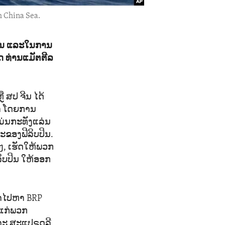
h China Sea.
ປິນ ແລະໃນການ
ດ ທ່ານແມັຕຕີລ
 ສປ ຈີນ ໄດ້
້າ ໂດຍການ
ມ່ນກະທັງແລ່ນ
ະຂອງຟີລິບປິນ.
ໆ, ເຮັດໃຫ້ພວກ
ລິບປິນ ໃຫ້ອອກ
້າໄປຫາ BRP
ບແກ່ພວກ
ເກາະ ສະແປຣດລີ