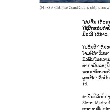
(FILE) A Chinese Coast Guard ship uses w
"ສປ ຈີນ ໄດ້ແ
ໃຊ້ສິດແລ່ນກຳປ
ມີລເລີ ໄດ້ກ່າວ.
ໃນວັນທີ 9 ທັນ
ໂຈມຕີກຳປັ່ນທາ
ພົວພັນໃນຄວາມ
ຕຳກຳປັ່ນຂອງຟີ
ນອກເໜືອຈາກນັ້
ລູກເຮືອຟີລິບປ
ໄປ.
ກຳປັ່ນຟີລິບປິ
Sierra Madre ຊ
ທະຫານທີ່ປະຈຳກ