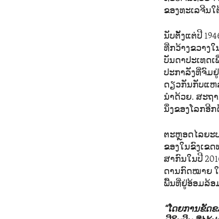
ຂອງທະເລຈີນໃຕ
ນັບຕັ້ງແຕ່ປີ 19
ທີ່ກວ້າງຂວາງ
ບັນດາປະເທດເພ
ປະກາລັງທີ່ຈົມຢູ
ດຽວກັນກັບແຫລ
ນຳດ້ວຍ. ສະຖານທີ
ນຶ່ງຂອງໂລກອີກ
ຕະຫຼອດໄລຍະປະມ
ຂອງໃນຂົງເຂດທາ
ສາກົນໃນປີ 2016
ດານກົດໝາຍ ໃນ
ພື້ນທີ່ຢູ່ອ້ອ
“ໂດຍການຂັດຂ