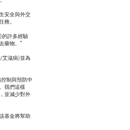
。”
生安全與外交
任務。
劃)的許多經驗
去藥物。”
/艾滋病)並為
病控制與預防中
。我們這樣
，並減少對外
該基金將幫助