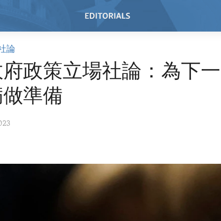
社論
政府政策立場社論：為下一
病做準備
023