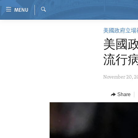
Accessibility
MENU
links
Search
Skip
HOME
美國政府立場
to
VIDEO
main
美國
content
RADIO
Skip
流行
REGIONS
to
main
TOPICS
AFRICA
November 20, 2
Navigation
ARCHIVE
AMERICAS
HUMAN RIGHTS
Skip
to
ABOUT US
Share
ASIA
SECURITY AND DEFENSE
Search
EUROPE
AID AND DEVELOPMENT
MIDDLE EAST
DEMOCRACY AND GOVERNANCE
ECONOMY AND TRADE