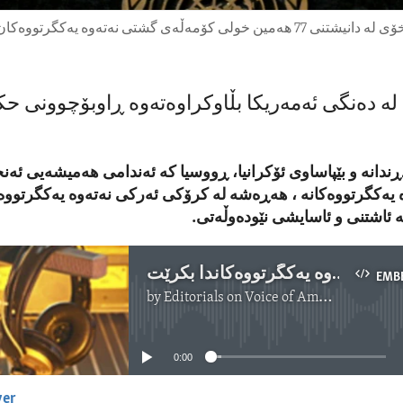
جۆو بایدن، سەرۆکی ئەمەریکا وتاری خۆی لە دانیشتنی 77 هەمین خولی کۆمەڵەی گش
لە دەنگی ئەمەریکا بڵاوکراوەتەوە ڕاوبۆچوونی ح
ڕندانە و بێپاساوی ئۆکرانیا، ڕووسیا کە ئەندامی هەمیشەیی ئە
 یەکگرتووەکانە ، هەڕەشە لە کرۆکی ئەرکی نەتەوە یەکگرتووە
ە ئاشتنی و ئاسایشی نێودەوڵەتی.
سەرۆک بایدن داوادەکات چاکسازی لە نەتەوە یەکگرتووەکاندا بکرێت
EMB
by
Editorials on Voice of America
No media source currently available
0:00
yer