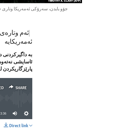
ئەم وتارەی 
ئەمەریکایە
بە داگیرکردنی د
ئاسایشی نەتەوە
پارێزگاریکردن ل
ED
SHARE
3:36
Direct link