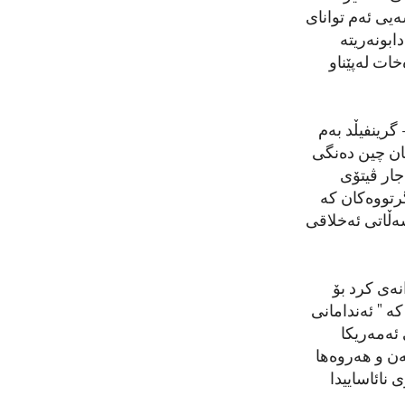
ەر یەکێک لە 5 ئەندامی هەمیشەیی ئەم توانای
ابونەریتە
خات لەپێناو
گرینفیڵد بەم
ساڵی 2009 وە ، ڕووسیا 26 ڤیتۆی بەکارهێناوە و 12 ڤیتۆیان چین دەنگی
خستووەتە پاڵ ڕووسیا ، هاوکات ویلایەتە یەکگرتووەکانی ئەمەریکا تەنها 4 جار ڤیتۆی
گرتووەکان کە
سەڵاتی ئەخلاقی
نەی کرد بۆ
ە " ئەندامانی
 ئەمەریکا
ەن و هەروەها
 نائاساییدا