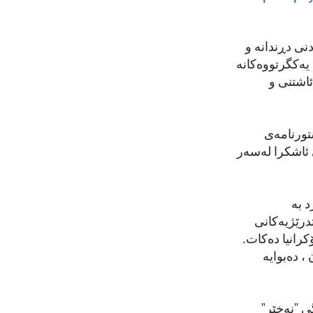
نی دڕندانە و
یەکگرتووەکانە
اشتنی و
تورنامەی
 ئاشکرا لەسەر
رد بە
درێژیەکانی
رانیا دەکات.
، دەبوایە
ەنگی "نەخێر"