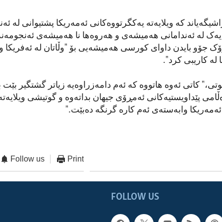
یگەیاند کە ویلایەتە یەکگرتووەکانی ئەمەریکا پشتیوانی لە ئە
یەک لە ئەندامانی هەمیشەی و هەروەها نا هەمیشەی ئەنجومەنە
ک جۆو بایدن داوای کورسی هەمیشەیی بۆ "وڵاتان لە ئەفریکا و
 لە کاریبی کرد".
ی،" کاتی ئەوە هاتووە کە ئەم دامەزراوەیە زیاتر گشتگیر بێت 
ەڵامی پێداویستیەکانی ئەمڕۆی جیهان بداتەوە و گوتیشی ویلایەتە
ەمەریکا وابەستەی ئەم کارە گرنگە دەبێت."
Follow us
Print
FOLLOW US