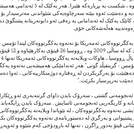
لەلایەن ڕووسیاوە ، شکست بە بڕیارەکە هێنرا. ه
یە و دەشێت ئەوە ببێتە سەرچاوەیەکی شێواندنی مەترسیدار بۆ د
 کاتێک یەکێک لە ئەندامانی بە زەقی ئەو دابونەریتانە پشتگوێ دە
ژەوەندییە هەڵەشەکانی خۆی.
 یەکگرتووەکانی ئەمەریکا بۆ نەتەوە یەکگرتووەکان لیندا تۆمس - 
دایانە ئاماژەیکرد کە لە 
خۆی 
دا تۆمس - گرینفیڵد گوتی" هەر ئەندامێکی هەمیشەیی نەتەوە یەک
دەهێنێت بۆ بەرگریکردن لە ڕەفتارە دوژمنکارییەکانی ، ئەوا دە
دەبێت بەرپرسیار بکرێت."
ۆ ئەنجومەنی گشتی ، سەرۆک بایدن داوای گرتنەبەری ئەو ڕێکارا
نە و کاریگەریی ئەنجومەنی ئاسایش . سەرۆک بایدن ڕایگەیاند ک
شی نەتەوە یەکگرتووەکان ، لە نێویاندا ویلایەتە یەکگرتووەکانی
پشتیوانی و بەرگری لە دەستورنامەی نەتەوە یەکگرتووەکان بک
نانی ڤیتۆ بەدور ڕاگرن ، تەنها لە بارودۆخی کەم شێوە و ئەوپەڕی