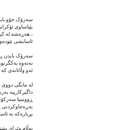
SHARE
سەرۆک جۆو بایدن
بێپاساوی ئۆکران
، هەڕەشە لە کرۆ
ئاسایشی نێودەو
سەرۆک بایدن ڕای
نەتەوە یەکگرتوو
ئەو وڵاتانەی کە
داگیرکارییە بەر
ڕووسیا سەرکۆنە
بەڕەچاوکردنی ڕا
بڕیارەکە بە ئاسا