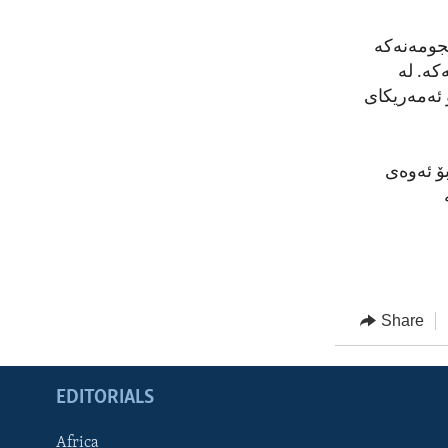
نجومەنەکە
کە. لە
 ئەمەریکای
بۆ ئەوەی
Share
EDITORIALS
Africa