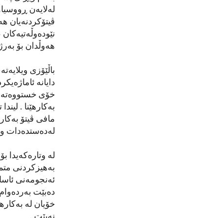
ڤیتۆکردنەیان هە
نێودەوڵەتیەکان ،
هەوڵدان بۆ بەر
باڵێۆزی ویلایەتە
بەکارهێنا . لین
مافی ڤیتۆ بەکار
لەدەستدەدات و 
لە وتارەکەیدا ب
بەهیزکردنی متما
ئەنجومەنی ئاسای
دەبێت بەردەوام 
خۆیان لە بەکارهێ
نەبێت .