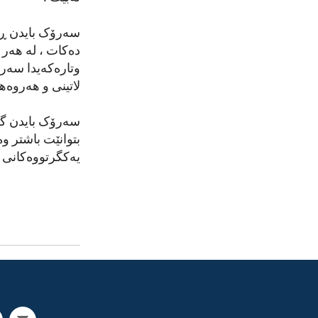
سەرۆک بایدن ڕاش
دەکات ، لە هەر 
وتارەکەیدا سەرۆ
لاتینی و هەروەها
سەرۆک بایدن گوت
بتوانێت باشتر و
یەکگرتووەکانی ئ