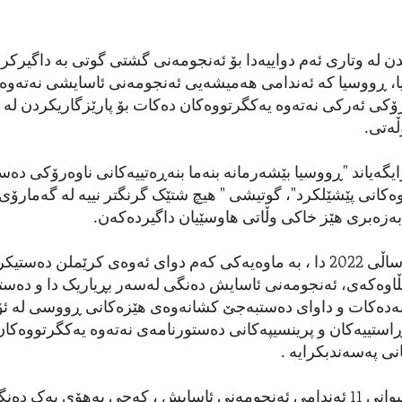
EMBED
 لە وتاری ئەم دواییەدا بۆ ئەنجومەنی گشتی گوتی بە داگیرکرد
یا، ڕووسیا کە ئەندامی هەمیشەیی ئەنجومەنی ئاسایشی نەتەوە 
کی ئەرکی نەتەوە یەکگرتووەکان دەکات بۆ پارێزگاریکردن لە ئ
ڵەتی.
گەیاند "ڕووسیا بێشەرمانە بنەما بنەڕەتییەکانی ناوەرۆکی دەس
ەکانی پێشێلکرد"، گوتیشی " هیچ شتێک گرنگتر نییە لە گەمارۆی
 بەزەبری هێز خاکی وڵاتی هاوسێیان داگیردەکەن.
لە مانگی دووی ساڵی 2022 دا ، بە ماوەیەکی کەم دوای ئەوەی کرێملن دەستیک
بڵاوەکەی، ئەنجومەنی ئاسایش دەنگی لەسەر بڕیاریک دا و دەست
دەکات و داوای دەستبەجێ کشانەوەی هێزەکانی ڕووسی لە ئۆک
ستییەکان و پرینسیپەکانی دەستورنامەی نەتەوە یەکگرتووەکان 
نی پەسەندبکرایە .
بەڵام وێڕای پشتیوانی 11 ئەندامی ئەنجومەنی ئاسایش ، کەچی بەهۆی یەک د