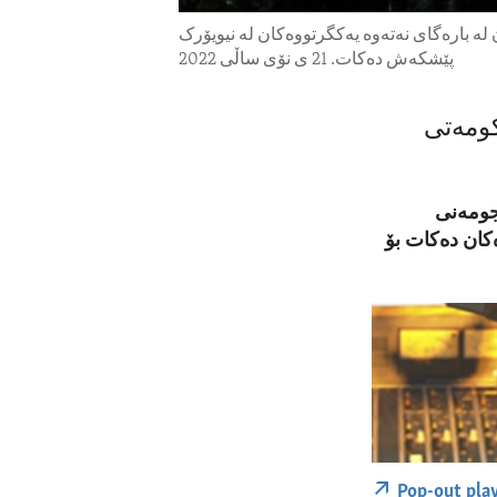
تی نەتەوە یەکگرتووەکان لە بارەگای نەتەوە یەکگرتووەکان لە نیویۆرک
پێشکەش دەکات. 21 ی نۆی ساڵی 2022
کومەتی
نجومەنی
کان دەکات بۆ
Pop-out pla