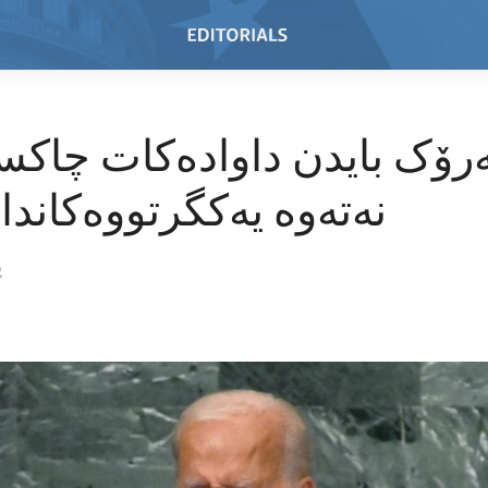
ۆک بایدن داوادەکات چاکسا
نەتەوە یەکگرتووەکاندا
2