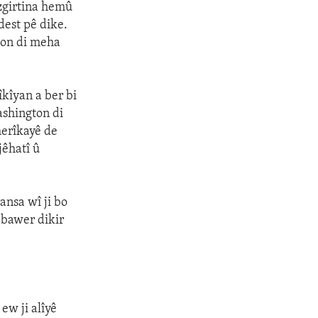
êzgirtina hemû
est pê dike.
ton di meha
kîyan a ber bi
ashington di
erîkayê de
jêhatî û
ansa wî ji bo
 bawer dikir
ew ji alîyê