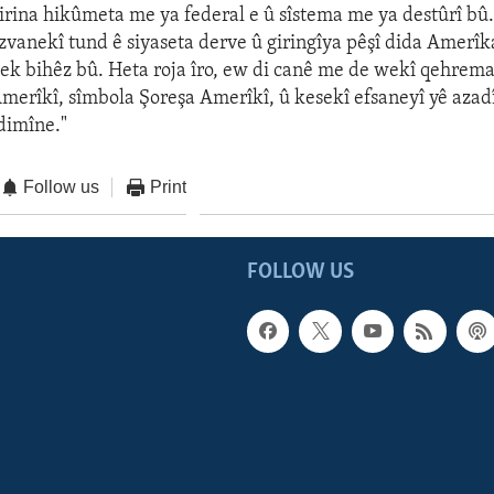
irina hikûmeta me ya federal e û sîstema me ya destûrî bû
êzvanekî tund ê siyaseta derve û giringîya pêşî dida Amerîk
k bihêz bû. Heta roja îro, ew di canê me de wekî qehrem
merîkî, sîmbola Şoreşa Amerîkî, û kesekî efsaneyî yê aza
dimîne."
Follow us
Print
FOLLOW US