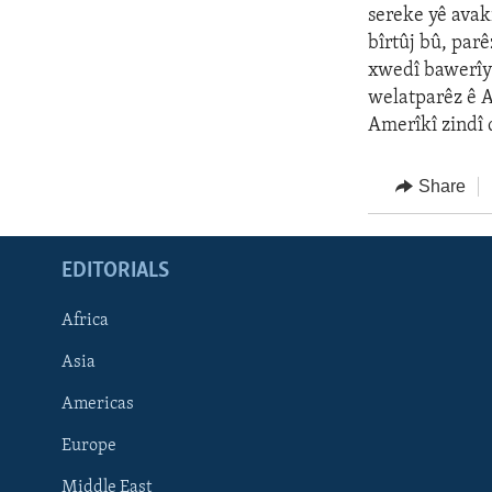
sereke yê avak
bîrtûj bû, par
xwedî bawerîye
welatparêz ê A
Amerîkî zindî 
Share
EDITORIALS
Africa
Asia
Americas
Europe
FOLLOW US
Middle East