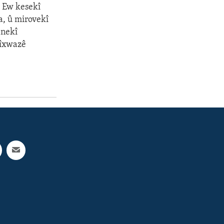
. Ew kesekî
a, û mirovekî
anekî
dîxwazê