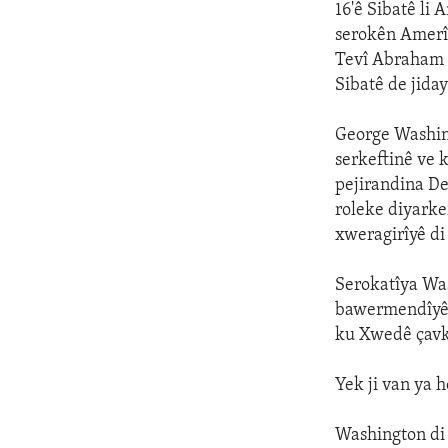
16'ê Sibatê li 
serokên Amerî
Tevî Abraham 
Sibatê de jiday
George Washin
serkeftinê ve k
pejirandina D
roleke diyarke
xweragirîyê di
Serokatîya Wash
bawermendîyên 
ku Xwedê çavka
Yek ji van ya h
Washington di n