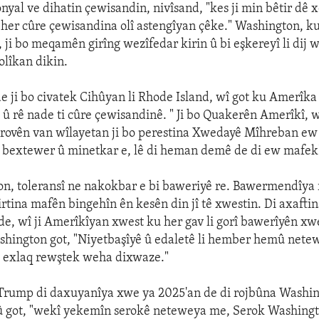
nyal ve dihatin çewisandin, nivîsand, "kes ji min bêtir dê 
jî her cûre çewisandina olî astengîyan çêke." Washington, k
î, ji bo meqamên girîng wezîfedar kirin û bi eşkereyî li dij 
olîkan dikin.
 ji bo civatek Cihûyan li Rhode Island, wî got ku Amerîka 
 û rê nade ti cûre çewisandinê. " Ji bo Quakerên Amerîkî, w
rovên van wîlayetan ji bo perestina Xwedayê Mîhreban ew n
bextewer û minetkar e, lê di heman demê de di ew mafek'
on, toleransî ne nakokbar e bi baweriyê re. Bawermendîya r
girtina mafên bingehîn ên kesên din jî tê xwestin. Di axafti
de, wî ji Amerîkîyan xwest ku her gav li gorî bawerîyên xwe
shington got, "Niyetbaşîyê û edaletê li hember hemû net
û exlaq rewştek weha dixwaze."
Trump di daxuyanîya xwe ya 2025'an de di rojbûna Washi
, û got, "wekî yekemîn serokê neteweya me, Serok Washing