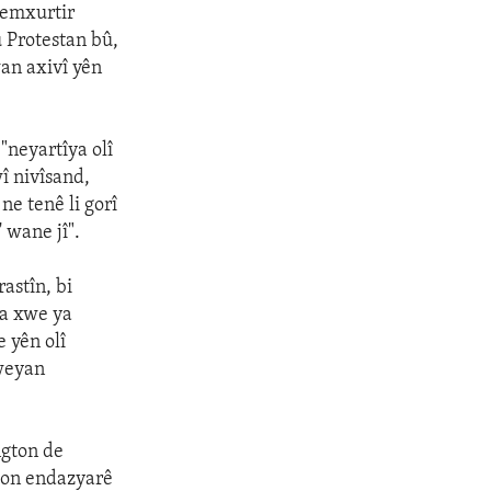
xemxurtir
u Protestan bû,
wan axivî yên
"neyartîya olî
î nivîsand,
e tenê li gorî
 wane jî".
astîn, bi
na xwe ya
 yên olî
eweyan
ngton de
ton endazyarê