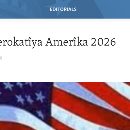
erokatîya Amerîka 2026
26