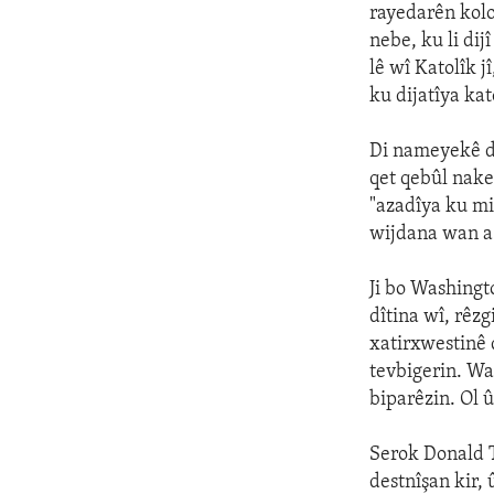
rayedarên kolo
nebe, ku li di
lê wî Katolîk j
ku dijatîya kat
Di nameyekê de
qet qebûl nake
"azadîya ku mi
wijdana wan a 
Ji bo Washingt
dîtina wî, rêz
xatirxwestinê 
tevbigerin. Wa
biparêzin. Ol 
Serok Donald 
destnîşan kir