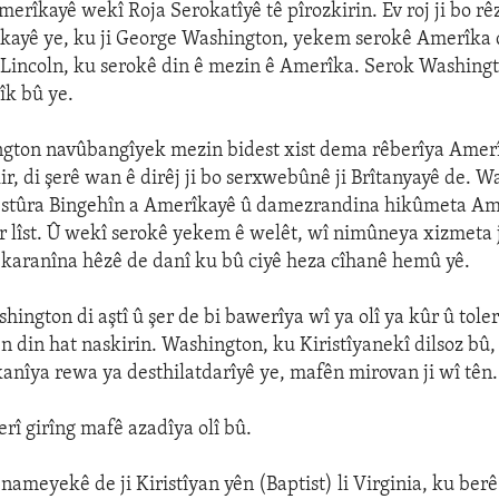
Amerîkayê wekî Roja Serokatîyê tê pîrozkirin. Ev roj ji bo r
kayê ye, ku ji George Washington, yekem serokê Amerîka d
Lincoln, ku serokê din ê mezin ê Amerîka. Serok Washing
îk bû ye.
gton navûbangîyek mezin bidest xist dema rêberîya Amerî
ir, di şerê wan ê dirêj ji bo serxwebûnê ji Brîtanyayê de. W
estûra Bingehîn a Amerîkayê û damezrandina hikûmeta Am
r lîst. Û wekî serokê yekem ê welêt, wî nimûneya xizmeta 
 karanîna hêzê de danî ku bû ciyê heza cîhanê hemû yê.
ington di aştî û şer de bi bawerîya wî ya olî ya kûr û toler
din hat naskirin. Washington, ku Kiristîyanekî dilsoz bû,
nîya rewa ya desthilatdarîyê ye, mafên mirovan ji wî tên.
erî girîng mafê azadîya olî bû.
ameyekê de ji Kiristîyan yên (Baptist) li Virginia, ku berê 