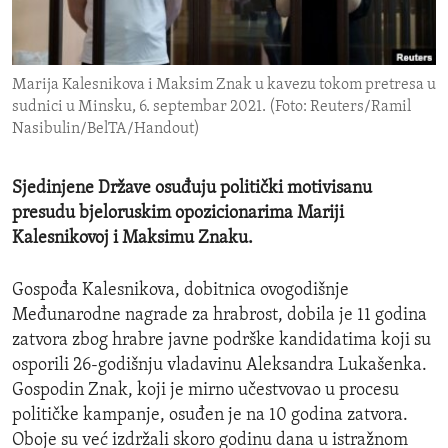
ENVIRONMENT AND HEALTH
IDEALS AND INSTITUTIONS
Marija Kalesnikova i Maksim Znak u kavezu tokom pretresa u
sudnici u Minsku, 6. septembar 2021. (Foto: Reuters/Ramil
Nasibulin/BelTA/Handout)
Sjedinjene Države osuđuju politički motivisanu
presudu bjeloruskim opozicionarima Mariji
Kalesnikovoj i Maksimu Znaku.
Gospođa Kalesnikova, dobitnica ovogodišnje
Međunarodne nagrade za hrabrost, dobila je 11 godina
zatvora zbog hrabre javne podrške kandidatima koji su
osporili 26-godišnju vladavinu Aleksandra Lukašenka.
Gospodin Znak, koji je mirno učestvovao u procesu
političke kampanje, osuđen je na 10 godina zatvora.
Oboje su već izdržali skoro godinu dana u istražnom