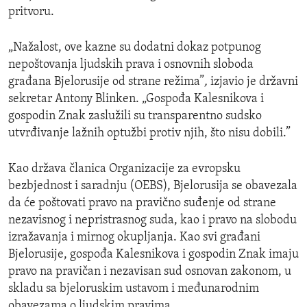
pritvoru.
„Nažalost, ove kazne su dodatni dokaz potpunog
nepoštovanja ljudskih prava i osnovnih sloboda
građana Bjelorusije od strane režima”
,
izjavio je državni
sekretar Antony Blinken. „Gospođa Kalesnikova i
gospodin Znak zaslužili su transparentno sudsko
utvrđivanje lažnih optužbi protiv njih, što nisu dobili.”
Kao država članica Organizacije za evropsku
bezbjednost i saradnju (OEBS), Bjelorusija se obavezala
da će poštovati pravo na pravično suđenje od strane
nezavisnog i nepristrasnog suda, kao i pravo na slobodu
izražavanja i mirnog okupljanja. Kao svi građani
Bjelorusije, gospođa Kalesnikova i gospodin Znak imaju
pravo na pravičan i nezavisan sud osnovan zakonom, u
skladu sa bjeloruskim ustavom i međunarodnim
obavezama o ljudskim pravima.