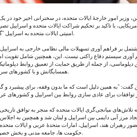
کن، وزیر امور خارجۀ ایالات متحده، در سخنرانی اخیر خود در ی
مریکایی، با تاکید بر تحکیم شراکت ایالات متحده و اسراییل تص
امنیتی ایالات متحده به اسراییل "گزندناپذیر" است.
شتمل بر فراهم آوری تسهیلات مالی نظامی خارجی به اسراییل 
 آوری سیستم دفاع راکتی نیست. این، همچنین شامل تقویت امن
دپلوماسی، از جمله از طریق حمایت از تعمیق روابط دپلوماتیک
همسایگانش و با کشورهای سراسر جهان است.
ن گفت: "به همین دلیل است که ما بدون وقفه، برای پیشبرد و
ه تلاش‌های میانجی‌گری ایالات متحده که منجر به توافق تاریخی 
جاد مرز آبی دایمی بین اسراییل و لبنان شد و همچنین به اجلاس
ضور رهبران هند، اسراییل، امارات متحدۀ عربی و ایالات متحد
حکومت ها، جامعه مدنی و بخش خصوصی اشاره کرد.