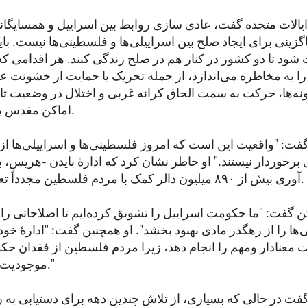
ایالات متحده گفت، عادی سازی روابط بین اسراییل و همسایگان
گزینی برای ایجاد صلح بین اسراییلی‌ها و فلسطینی‌ها نیست. ب
 شود تا دو کشور در کنار هم در صلح زندگی کنند. هر اقدامی که
 به مخاطره می‌اندازد، از جمله تحریک یا حمایت از خشونت عل
ها، حرکت به سمت الحاق کرانه غربی و اختلال در وضعیت تا
اماکن مقدس باید متوقف شود.
گفت: "واقعیت این است که امروز فلسطینی‌ها و اسراییلی‌ها از آ
خوردار نیستند." او خاطر نشان کرد که ادارۀ بایدن -هریس، 
آوری بیش از ۸۹۰ میلیون دالر کمک با مردم فلسطین مجدداً تعامل کرده است.
کن گفت: "ما حکومت اسراییل را تشویق کرده‌ایم تا اصلاحاتی را 
ها را از رهگذر مادی بهبود بخشد". او همچنین گفت: "ادارۀ خ
ات معنادار ومهم را انجام دهد، زیرا مردم فلسطین از فقدان ح
موجودیت فساد نا امید اند."
گفت در حالی که بسیاری، از تلاش چندین دهه برای دستیابی به 