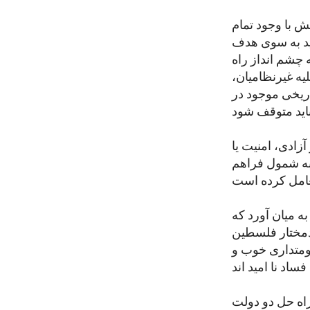
ش با وجود تمام
اید به سوی هدف
 چشم انداز راه
یه غیرنظامیان،
ریخی موجود در
زادی، امنیت یا
به شمول فراهم
به میان آورد که
ودمختار فلسطین
کومتداری خوب و
راه حل دو دولت