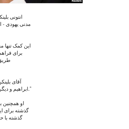
انتونی بلین
مدنی یهودی - ا
این کمک تنها م
برای فراهم
طریق 
آقای بلینک
ابراهیم و دیگر توافقات برای عادی سازی روابط بین اسراییل و کشورهای عربی کار کرده ایم."
او همچنین ب
گذشته برای ای
گذشته با ح