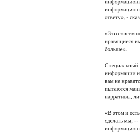
информационно
информационно
ответу», - ск
«Это совсем и
нравящиеся им
больше».
Специальный 
информации и 
вам не нравятс
пытаются ман
нарративы, ли
«В этом и есть
сделать мы, -
информационно