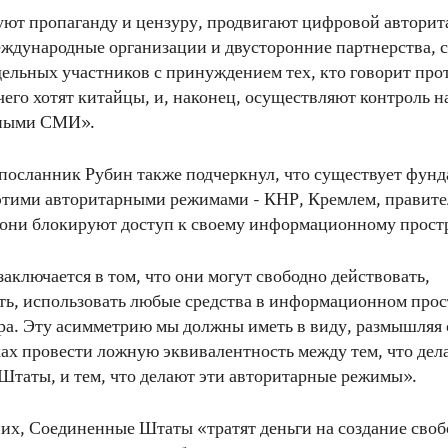
ют пропаганду и цензуру, продвигают цифровой авторит
ждународные организации и двусторонние партнерства, 
ельных участников с принуждением тех, кто говорит про
 чего хотят китайцы, и, наконец, осуществляют контроль н
чными СМИ».
осланник Рубин также подчеркнул, что существует фунд
этими авторитарными режимами - КНР, Кремлем, правит
а они блокируют доступ к своему информационному прост
аключается в том, что они могут свободно действовать,
ь, использовать любые средства в информационном прос
ра. Эту асимметрию мы должны иметь в виду, размышляя о
х провести ложную эквивалентность между тем, что дел
таты, и тем, что делают эти авторитарные режимы».
них, Соединенные Штаты «тратят деньги на создание своб