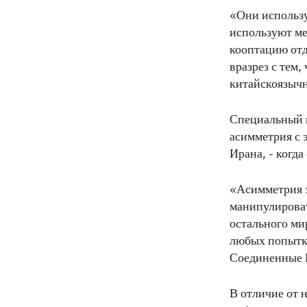
«Они использу
используют ме
кооптацию отд
вразрез с тем,
китайскоязы
Специальный п
асимметрия с 
Ирана, - когд
«Асимметрия з
манипулироват
остального ми
любых попытка
Соединенные Ш
В отличие от 