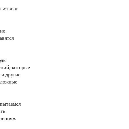
льство к
 не
авятся
оды
ений, которые
 и другие
 ложные
 пытаемся
ать
нения».