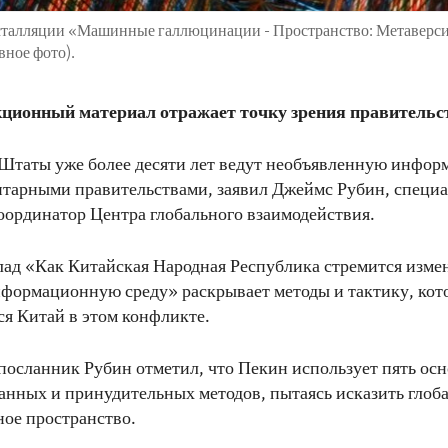
сталляции «Машинные галлюцинации - Пространство: Метаверси
вное фото).
ционный материал отражает точку зрения правитель
Штаты уже более десяти лет ведут необъявленную инфо
итарными правительствами, заявил Джеймс Рубин, специ
оординатор Центра глобального взаимодействия.
ад «Как Китайская Народная Республика стремится изме
формационную среду» раскрывает методы и тактику, кот
я Китай в этом конфликте.
осланник Рубин отметил, что Пекин использует пять ос
анных и принудительных методов, пытаясь исказить глоб
ое пространство.