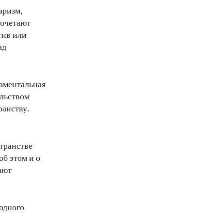
аризм,
сочетают
тив или
ад
аментальная
ельством
ранству.
транстве
б этом и о
ают
одного