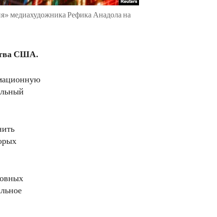
я» медиахудожника Рефика Анадола на
ства США.
рмационную
альный
нить
орых
новных
альное