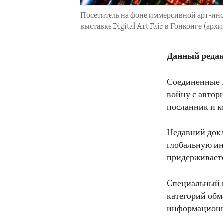
Посетитель на фоне иммерсивной арт-ин
выставке Digital Art Fair в Гонконге (архи
Данный редак
Соединенные 
войну с автор
посланник и к
Недавний докл
глобальную ин
придерживаетс
Cпециальный п
категорий обм
информационн