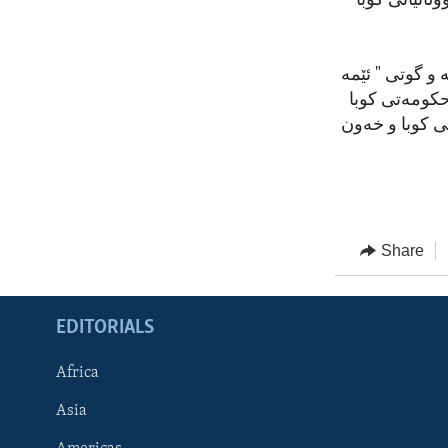
اتیانی کوبا
 و گوتی " ئێمە
حکومەتی کوبا
ی کوبا و خەون
Share
EDITORIALS
Africa
Asia