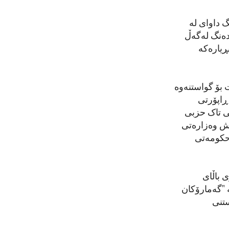
گ داوای لە
کا کرد کۆتایی بە گەمارۆی بازرگانی دەیان ساڵەی دژ بە کوبا بهێنێت. 187 دەنگ لەگەڵ
ڕیارەکە
ی کوبا بدات بۆ گواستنەوە
ڕاپۆرتی
ی تاک حزبی
ەش وەزارەتی
 حکومەتی
 باڵای
ە "گەمارۆکان
ستنی