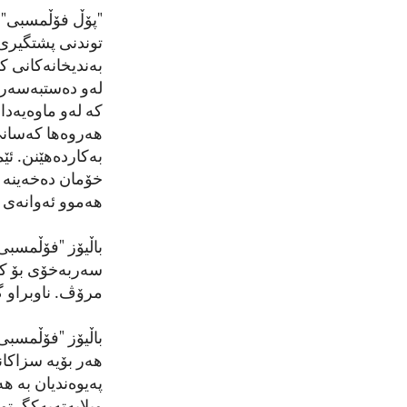
"پۆڵ فۆڵمسبی" ڕ
توندنی پشتگیری 
کە لەو ماوەیەد
بەکاردەهێنن. ئێ
خۆمان دەخەینە پ
هەموو ئەوانەی ب
باڵیۆز "فۆڵمسبی"
سەربەخۆی بۆ کو
مرۆڤ. ناوبراو گوتیشی 
باڵیۆز "فۆڵمسبی"
هەر بۆیە سزاکان
پەیوەندیان بە ه