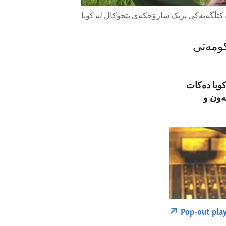
 کێڵگەیەکی نزیک شارۆچکەی بێخوکال لە کوبا
کومەتی
کوبا دەکات
ەون و
Pop-out pla