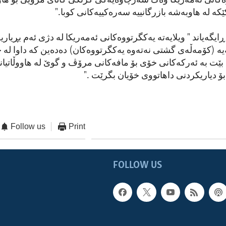
ەکانی ئەمەریکا وەک سەرچاوەیەکی گرنگی کاڵای مرۆیی بۆ هاووڵ
ێکە لە هاوبەشە بازرگانییە سەرەکییەکانی کوبا."
ایگەیاند " ویلایەتە یەکگرتووەکانی ئەمەریکا لە دژی ئەم بڕیاریە
ە (کۆمەڵەی گشتی نەتەوە یەکگرتووەکان) دەدەین کە داوا لە 
د بێت بە ئەرکەکانی خۆی بۆ مافەکانی مرۆڤ و گوێ لە هاووڵاتیان
بۆ دیاریکردنی داهاتووی خۆیان بگرێت ."
Follow us
Print
FOLLOW US