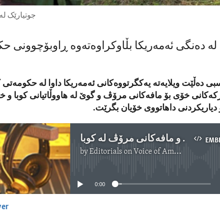
جوتیارێک لە
لە دەنگی ئەمەریکا بڵاوکراوەتەوە ڕاوبۆچوونی ح
سبی دەڵێت ویلایەتە یەکگرتووەکانی ئەمەریکا داوا لە حکومەتی 
ەرکەکانی خۆی بۆ مافەکانی مرۆڤ و گوێ لە هاووڵاتیانی کوبا و خ
 دیاریکردنی داهاتووی خۆیان بگرێت.
بەرەوپێشبردنی دیموکراسی و مافەکانی مرۆڤ لە کوبا
EMB
by
Editorials on Voice of America
No media source currently available
0:00
yer
EMBED