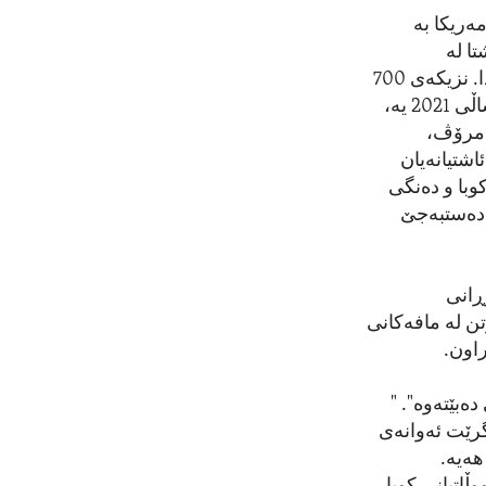
ەریکا بە
ا لە
بەندیخانەکانی کوبادان کە زیاترە لە هەموو کاتێک لە مێژووی ئەم دواییانەی کوبادا. نزیکەی 700
لەو دەستبەسەرکردنانە بەهۆی ناڕەزایەتییە مێژووییەکانی 11 ی مانگی حەوتی ساڵی 2021 یە،
 مرۆڤ،
وەی ئاشتیانەیان
وبا و دەنگی
ە دەستبەجێ
ڕانی
ن لە مافەکانی
ەبێتەوە". "
گرێت ئەوانەی
هەیە.