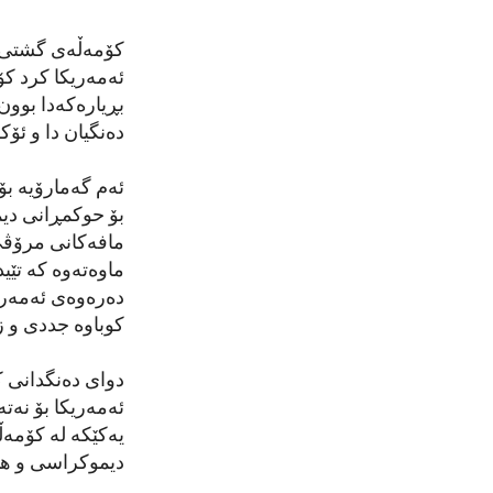
کۆمەڵەی گشتی نە
بڕیارەکەدا بوون
دەنگیان دا و ئۆک
بۆ حوکمڕانی دی
مافەکانی مرۆڤی
ماوەتەوە کە تێی
دەرەوەی ئەمەریک
کوباوە جددی و ز
دوای دەنگدانی 
ئەمەریکا بۆ نەت
یەکێکە لە کۆمەڵ
دیموکراسی و هان