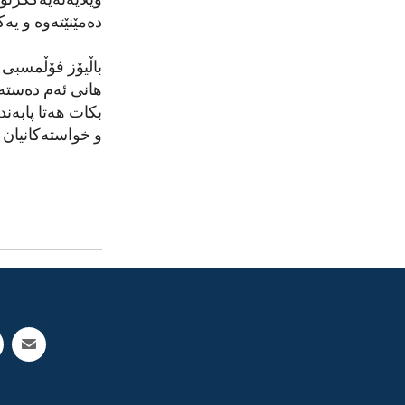
ویلایەتەیەکگرتو
دەمێنێتەوە و یەک
باڵیۆز فۆڵمسبی ڕ
هانی ئەم دەستەی
بکات هەتا پابەن
و خواستەکانیان 