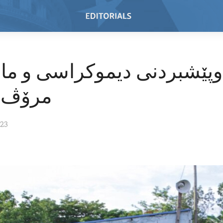
وپێشبردنی دیموکراسی و ما
مرۆڤ ل
023