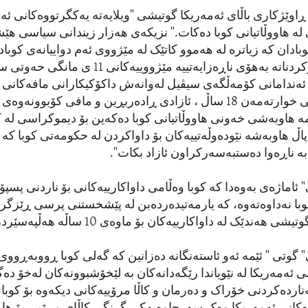
اوێژکاری باڵای ئەمەریکا گوتیشی "ویلایەتە یەکگرتووەکانی ئەم
لە هاووڵاتیانی کوبا دەکات." نزیکەی هەزار زیندانی سیاسی هێشت
ا ئەندامانی کۆمەڵگەی سیڤیل لەوانەش داکۆکیکارانی مافەکانی
هەروەها کەسانی خوارتەمەن 18 ساڵ ، ئازادی ڕادەربڕین و مافی کۆبوونە
مە هاوبەشی خەونی هاووڵاتیانی کوبا دەکەین بۆ دیموکراسی لە ک
اڵ هاوبەشە نێودەوڵەتییەکان بۆ داواکردن لە حکومەتی کوبا ک
ە ناڕەوا دەستبەسەرکراون ئازاد بکات".
 ئاماژەی بەوەدا کە کوبا وەڵامی داواکارییەکانی بۆ ناردنی پسپۆ
با نەداوەتەوە، کە یارمەتیدەردەبن لە پێشخستنی پرسی ڕێزگرت
هەندێک لە داواکارییەکان بۆ ماوەی 10 ساڵە هەڵپەسێردراون.
 گوتی " ئێمە ئەو ئاستەنگانە دەزانین کە گەلی کوبا ڕووبەڕووی د
ی ئەمەریکا لە نێویاندا رێگەدانەکان بە لێخۆشبوونەکان لەخۆ دە
ەناردەکردنی خۆراک و دەرمان و کاڵا مرۆییەکانی دیکەوە بۆ کوبا 