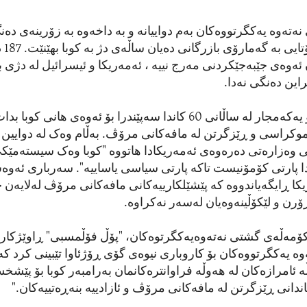
تەوە یەکگرتووەکان بەم دواییانە و بە داخەوە بە زۆرینەی دەن
ئەمەری
 ئەوەی جێبەجێکردنی مەرج نییە ، ئەمەریکا و ئیسرائیل لە دژی ب
راین دەنگی نەدا.
ئەم گەمارۆیە بۆ یەکەمجار لە ساڵانی 60 کاندا سەپێندرا بۆ ئەوەی هان
موکراسی و ڕێزگرتن لە مافەکانی مرۆڤ. بەڵام وەک لە دوایین 
 وەزارەتی دەرەوەی ئەمەریکادا هاتووە "کوبا وەک سیستەمێک
دا پارتی کۆمۆنیست تاکە پارتی سیاسی یاساییە". سەرباری ئەو
ا ڕایگەیاندووە کە پێشێلکارییەکانی مافەکانی مرۆڤ لەلایەن
ۆرن و لێکۆڵینەوەیان لەسەر نەکراوە.
کۆمەڵەی گشتی نەتەوەیەکگرتوەکان، "پۆڵ فۆڵمسبی" ڕاوێژکاری
ەوە یەکگرتووەکان بۆ کاروباری نیوەی گۆی ڕۆژئاوا تێبینی کرد ک
ە ئامرازەکان لە هەوڵە فراوانترەکانمان بەرامبەر کوبا بۆ پێشخ
دانی ڕێزگرتن لە مافەکانی مرۆڤ و ئازادییە بنەڕەتییەکان."