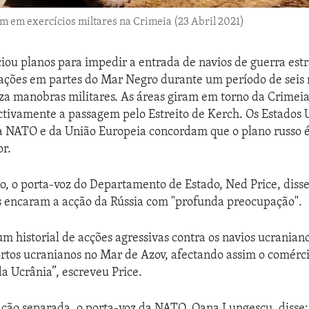
m em exercícios miltares na Crimeia (23 Abril 2021)
iou planos para impedir a entrada de navios de guerra estr
ações em partes do Mar Negro durante um período de seis 
za manobras militares. As áreas giram em torno da Crimei
tivamente a passagem pelo Estreito de Kerch. Os Estados 
a NATO e da União Europeia concordam que o plano russo é
or.
 o porta-voz do Departamento de Estado, Ned Price, disse
s encaram a acção da Rússia com "profunda preocupação".
um historial de acções agressivas contra os navios ucrania
ortos ucranianos no Mar de Azov, afectando assim o comérc
da Ucrânia”, escreveu Price.
ção separada, o porta-voz da NATO, Oana Lungescu, disse: