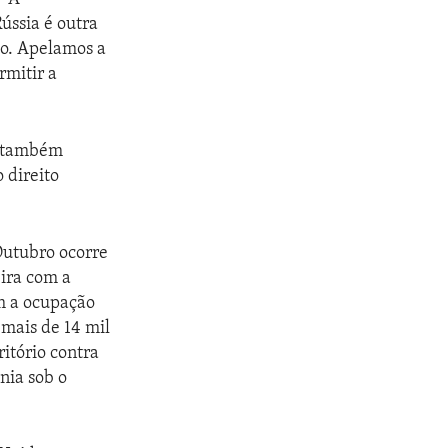
ússia é outra
ão. Apelamos a
rmitir a
e também
 direito
Outubro ocorre
ira com a
om a ocupação
 mais de 14 mil
itório contra
nia sob o