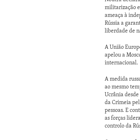
militarização 
ameaça à indep
Rússia a garan
liberdade de n
A União Europ
apelou a Mosco
internacional.
A medida russa
ao mesmo temp
Ucrânia desde 
da Crimeia pel
pessoas. E con
as forças lide
controlo da Rú