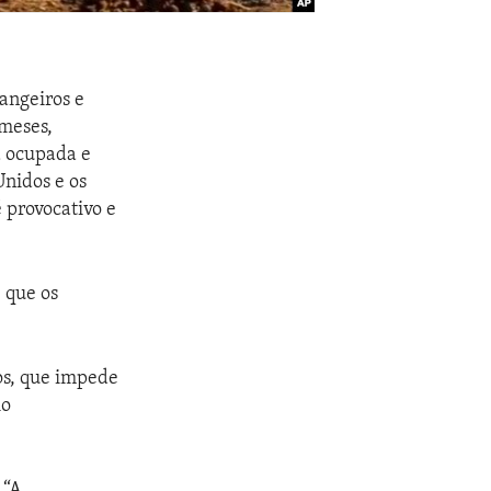
angeiros e
meses,
a ocupada e
Unidos e os
 provocativo e
 que os
nos, que impede
io
 “A