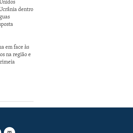
 Unidos
 Ucrânia dentro
águas
uposta
ua em face às
os na região e
Crimeia