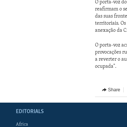
O porta-voz do
reafirmam o se
das suas front
territoriais. 
anexação da Cr
O porta-voz ac
provocações ru
a reverter o a
ocupada".
Share
EDITORIALS
Africa