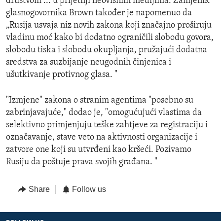
društvom ... u prijetnji neovisnim medijima. Zamjenik
glasnogovornika Brown također je napomenuo da
„Rusija usvaja niz novih zakona koji značajno proširuju
vladinu moć kako bi dodatno ograničili slobodu govora,
slobodu tiska i slobodu okupljanja, pružajući dodatna
sredstva za suzbijanje neugodnih činjenica i
ušutkivanje protivnog glasa. "
"Izmjene" zakona o stranim agentima "posebno su
zabrinjavajuće," dodao je, "omogućujući vlastima da
selektivno primjenjuju teške zahtjeve za registraciju i
označavanje, stave veto na aktivnosti organizacije i
zatvore one koji su utvrđeni kao kršeći. Pozivamo
Rusiju da poštuje prava svojih građana. "
Share
Follow us