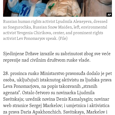
ENVIRONMENT AND HEALTH
IDEALS AND INSTITUTIONS
Russian human rights activist Lyudmila Alexeyeva, dressed
as Snegurochka, Russian Snow Maiden, left, environmental
activist Yevgenia Chirikova, center, and prominent rights
activist Lev Ponomaryov speak. (File)
Sjedinjene Države izrazile su zabrinutost zbog sve veće
represije nad civilnim društvom ruske vlade.
28. prosinca rusko Ministarstvo pravosuđa dodalo je pet
osoba, uključujući istaknutog aktivistu za ljudska prava
Leva Ponomarjova, na popis takozvanih „stranih
agenata“. Ostalo četvoro su novinarka Ljudmila
Savitskaja; urednik novina Denis Kamalyagin; novinar
web stranice Sergej Markelov; i umjetnica i aktivistica
za prava Daria Apakhonchich. Savitskaya, Markelov i