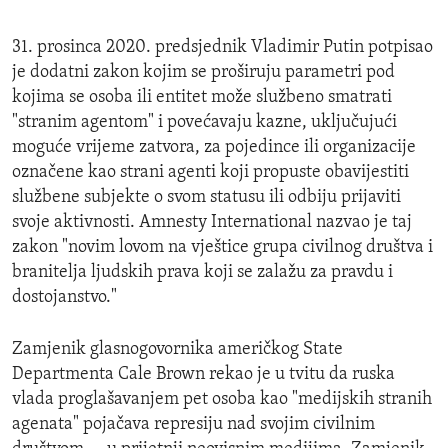
31. prosinca 2020. predsjednik Vladimir Putin potpisao
je dodatni zakon kojim se proširuju parametri pod
kojima se osoba ili entitet može službeno smatrati
"stranim agentom" i povećavaju kazne, uključujući
moguće vrijeme zatvora, za pojedince ili organizacije
označene kao strani agenti koji propuste obavijestiti
službene subjekte o svom statusu ili odbiju prijaviti
svoje aktivnosti. Amnesty International nazvao je taj
zakon "novim lovom na vještice grupa civilnog društva i
branitelja ljudskih prava koji se zalažu za pravdu i
dostojanstvo."
Zamjenik glasnogovornika američkog State
Departmenta Cale Brown rekao je u tvitu da ruska
vlada proglašavanjem pet osoba kao "medijskih stranih
agenata" pojačava represiju nad svojim civilnim