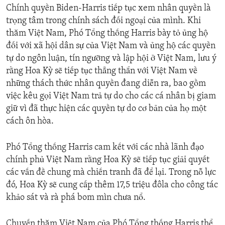
Chính quyền Biden-Harris tiếp tục xem nhân quyền là
trọng tâm trong chính sách đối ngoại của mình. Khi
thăm Việt Nam, Phó Tổng thống Harris bày tỏ ủng hộ
đối với xã hội dân sự của Việt Nam và ủng hộ các quyền
tự do ngôn luận, tín ngưỡng và lập hội ở Việt Nam, lưu ý
rằng Hoa Kỳ sẽ tiếp tục thẳng thắn với Việt Nam về
những thách thức nhân quyền đang diễn ra, bao gồm
việc kêu gọi Việt Nam trả tự do cho các cá nhân bị giam
giữ vì đã thực hiện các quyền tự do cơ bản của họ một
cách ôn hòa.
Phó Tổng thống Harris cam kết với các nhà lãnh đạo
chính phủ Việt Nam rằng Hoa Kỳ sẽ tiếp tục giải quyết
các vấn đề chung mà chiến tranh đã để lại. Trong nỗ lực
đó, Hoa Kỳ sẽ cung cấp thêm 17,5 triệu đôla cho công tác
khảo sát và rà phá bom mìn chưa nổ.
Chuyến thăm Việt Nam của Phó Tổng thống Harris thể