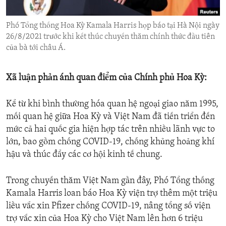
ENVIRONMENT AND HEALTH
Phó Tổng thống Hoa Kỳ Kamala Harris họp báo tại Hà Nội ngày
IDEALS AND INSTITUTIONS
26/8/2021 trước khi kết thúc chuyến thăm chính thức đầu tiên
của bà tới châu Á.
Xã luận phản ánh quan điểm của Chính phủ Hoa Kỳ:
Kể từ khi bình thường hóa quan hệ ngoại giao năm 1995,
mối quan hệ giữa Hoa Kỳ và Việt Nam đã tiến triển đến
mức cả hai quốc gia hiện hợp tác trên nhiều lãnh vực to
lớn, bao gồm chống COVID-19, chống khủng hoảng khí
hậu và thúc đẩy các cơ hội kinh tế chung.
Trong chuyến thăm Việt Nam gần đây, Phó Tổng thống
Kamala Harris loan báo Hoa Kỳ viện trợ thêm một triệu
liều vắc xin Pfizer chống COVID-19, nâng tổng số viện
trợ vắc xin của Hoa Kỳ cho Việt Nam lên hơn 6 triệu