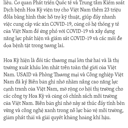
liều. Cơ quan Phát triển Quốc tế và Trung tâm Kiểm soát
Dịch bệnh Hoa Kỳ viện trợ cho Việt Nam thêm 23 triệu
đôla bằng hình thức hỗ trợ kỹ thuật, giúp đẩy nhanh
việc cung cấp vắc xin COVID-19, củng cố hệ thống y tế
của Việt Nam để ứng phó với COVID-19 và xây dựng
năng lực phát hiện và giám sát COVID-19 và các mối đe
dọa bệnh tật trong tương lai.
Hoa Kỳ hiện là đối tác thương mại lớn thứ hai và là thị
trường xuất khẩu lớn nhất trên toàn thế giới của Việt
Nam. USAID và Phòng Thương mại và Công nghiệp Việt
Nam đã ký Biên bản ghi nhớ nhằm nâng cao năng lực
cạnh tranh của Việt Nam, mở rộng cơ hội thị trường cho
các công ty Hoa Kỳ và củng cố chính sách môi trường
của Việt Nam. Biên bản ghi nhớ này sẽ thúc đẩy tính bền
vững và công nghệ xanh trong nỗ lực bảo vệ môi trường,
giảm phát thải và giải quyết khủng hoảng khí hậu.