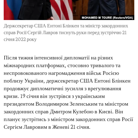
ENVIRONMENT AND HEALTH
IDEALS AND INSTITUTIONS
Держсекретар США Ентоні Блінкен та міністр закордонних
справ Росії Сергій Лавров тиснуть руки перед зустріччю 21
січня 2022 року
Після тижня інтенсивної дипломатії на різних
міжнародних платформах, стосовно тривалого та
неспровокованого нагромадження військ Росією
поблизу України, держсекретар США Ентоні Блінкен
продовжує дипломатичні зусилля з врегулювання
кризи. 19 січня він зустрівся з українським
президентом Володимиром Зеленським та міністром
закордонних справ Дмитром Кулебою в Києві. Він
планує зустрітись з міністром закордонних справ Росії
Сергієм Лавровим в Женеві 21 січня.