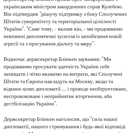
українським міністром закордонних справ Кулебою.
Він підтвердив "рішучу підтримку з боку Сполучених
Штатів суверенітету та територіальної цілісності
України". "Саме тому, - вказав він, - ми продовжимо
невпинні дипломтичні зусилля із запобігання новій
агресії та з просування діалогу та миру".
Водночас держсекретар Блінкен зауважив: "Ми
продовжимо просувати здатність України себе
захищати і чітко вкажемо на витрати, які Сполучені
Штати та Європа накладуть на Москву, якщо та
відкине шлях дипломатії ... і проведе необґрунтоване,
неспровоковане і неприйнятне вторгнення, або
дестбілізацію України".
Держсекретар Блінкен наголосив, що "сила нашої
дипломатії, нашого стримування і будь-якої відповіді