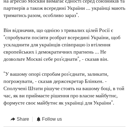
на агресію Москви вимагає єдності серед союзників та
партнерів а також всередині України ... українці мають
триматись разом, особливо зараз".
Він відзначив, що однією з тривалих цілей Росії є
"спробувати посіяти розбрат всередині України, щоб
ускладнити для українців співпрацю із втілення
європейських і демократичних прагнень ... Не
дозвольте Москві себе роз'єднати", - сказав він.
"У вашому опорі спробам роз'єднати, заликати,
погрожувати, - сказав держсекретар Блінкен. -
Сполучені Штати рішуче стоять на вашому боці, в той
час, як ви приймаєте рішення про власне майбутнє,
формуєте своє майбутнє як українці для України".
Share
Follow us