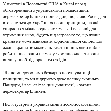
У виступі в Посольстві США в Києві перед
обговореннями з українськими посадовцями,
держсекретар Блінкен попередив, що, якщо Росія далі
вторгнеться до України, основні принципи, на які
спирається міжнародна система і які важливі для
утримання миру, будуть під загрозою: те, що жодна
країна не може змінювати кордони іншої силою, що
жодна країна не може диктувати іншій, який вибір
робити, що країни не можуть встановлювати зони
впливу, щоб підкорювати сусідів.
"Якщо ми дозволимо безкарно порушувати ці
принципи, то ми відкриємо дуже велику скриньку
Пандори, і весь світ за цим дивиться", - заявив
держсекретар Блінкен.
Після зустрічі з українськими високопосадовцями,
держсекретар Блінкен провів прес-конференцію з