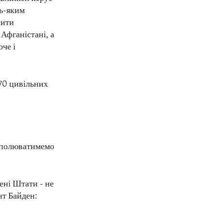
ь-яким
шити
Афганістані, а
че і
170 цивільних
и полюватимемо
ені Штати - не
нт Байден: