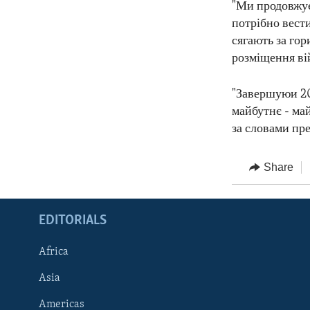
"Ми продовжує
потрібно вест
сягають за гор
розміщення вій
"Завершуюи 20
майбутнє - май
за словами пре
Share
EDITORIALS
Africa
Asia
Americas