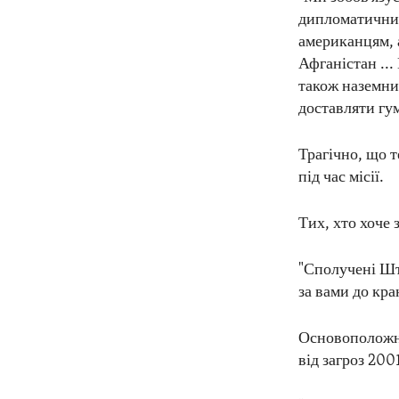
дипломатичним
американцям, 
Афганістан ...
також наземни
доставляти гу
Трагічно, що 
під час місії.
Тих, хто хоче
"Сполучені Шт
за вами до кра
Основоположни
від загроз 200