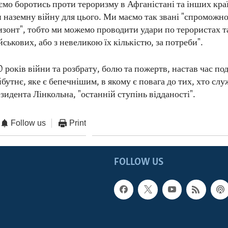
мо боротись проти тероризму в Афганістані та інших кра
и наземну війну для цього. Ми маємо так звані "спроможно
изонт", тобто ми можемо проводити удари по терористах та
ськових, або з невеликою їх кількістю, за потреби".
 років війни та розбрату, болю та пожертв, настав час по
бутнє, яке є бепечнішим, в якому є повага до тих, хто слу
зидента Лінкольна, "останній ступінь відданості".
Follow us
Print
FOLLOW US