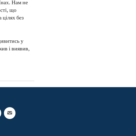
їнах. Нам не
сті, що
 цілях без
дивитись у
жив і виявив,