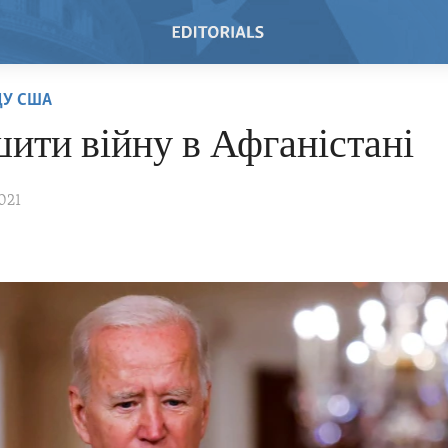
ДУ США
ити війну в Афганістані
021