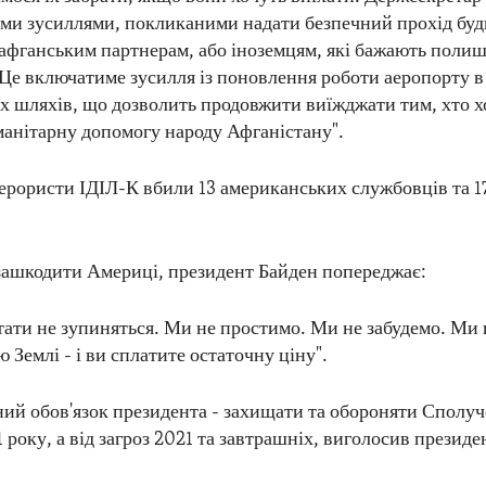
и зусиллями, покликаними надати безпечний прохід буд
афганським партнерам, або іноземцям, які бажають поли
 Це включатиме зусилля із поновлення роботи аеропорту в 
х шляхів, що дозволить продовжити виїжджати тим, хто хо
манітарну допомогу народу Афганістану".
терористи ІДІЛ-К вбили 13 американських службовців та 
 зашкодити Америці, президент Байден попереджає:
ати не зупиняться. Ми не простимо. Ми не забудемо. М
ю Землі - і ви сплатите остаточну ціну".
й обов'язок президента - захищати та обороняти Сполуч
1 року, а від загроз 2021 та завтрашніх, виголосив президе