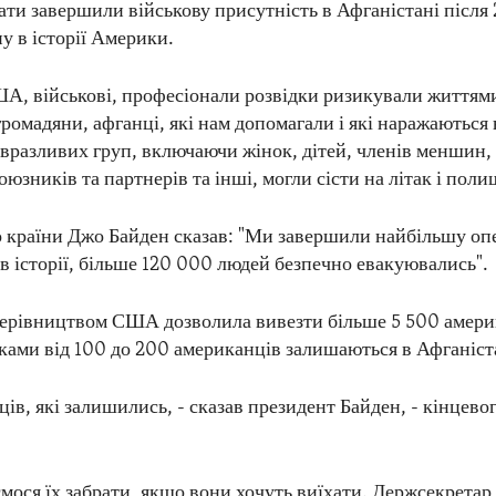
ти завершили військову присутність в Афганістані після 2
у в історії Америки.
, військові, професіонали розвідки ризикували життям
ромадяни, афганці, які нам допомагали і які наражаються 
з вразливих груп, включаючи жінок, дітей, членів меншин,
юзників та партнерів та інші, могли сісти на літак і поли
о країни Джо Байден сказав: "Ми завершили найбільшу оп
в історії, більше 120 000 людей безпечно евакуювались".
керівництвом США дозволила вивезти більше 5 500 амери
нками від 100 до 200 американців залишаються в Афганіст
ів, які залишились, - сказав президент Байден, - кінцево
мося їх забрати, якщо вони хочуть виїхати. Держсекретар