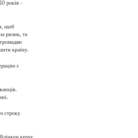
0 років -
и, щоб
на ризик, та
 громадян
шити країну.
ерацію з
канців.
ані.
го строку
 Блінкен керує