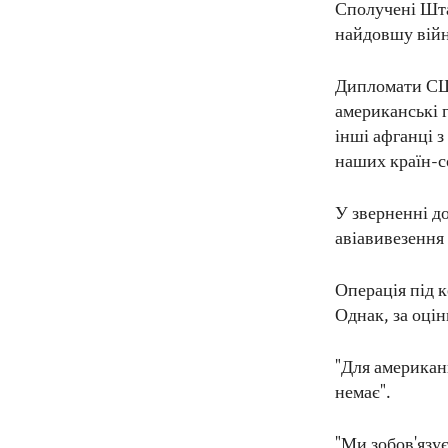
Сполучені Шта
найдовшу війн
Дипломати США
американські г
інші афганці 
наших країн-со
У зверненні д
авіавивезення 
Операція під 
Однак, за оці
"Для американц
немає".
"Ми зобов'язує