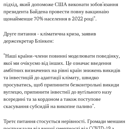
підхід, який допоможе США виконати зобов'язання
президента Байдена провести повну вакцинаію
щонайменше 70% населення в 2022 році".
Друге питання - кліматична криза, заявив
держсекретар Блінкен:
"Наші країни-члени повинні моделювати поведінку,
якої ми очікуємо від інших. Це означає введення
амбітних визначених на рівні країн знижень викидів
та інвестицій до адаптації клімату, швидко
просуватись, щоб припинити безконтрольні викиди
вуглецю, припинити інвестиії до вугільного назу
всередині та за кордоном а також поступове
скасування субсидій на викопне паливо".
Третє питання стосується нерівності. Громади меншин
постраждали від вищої смертності від COVID-19 а