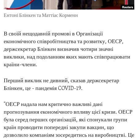
ENVIRONMENT AND HEALTH
Ентоні Блінкен та Маттіас Корменн
IDEALS AND INSTITUTIONS
В своїй нещодавній промові в Організації
економічного співробітництва та розвитку, ОЕСР,
держсекретар Блінкен визначив чотири значні
виклики, над подоланням яких мають співпрацювати
країни-члени.
Перший виклик не дивний, сказав держсекретар
Блінкен, це - пандемія COVID-19.
"ОЕСР надала нам критично важливі дані
прогнозування економічного впливу цієї кризи. ОЕСР
була серед перших організацій, які спонукали групи
країн проводити попередні закупи вакцин, що
дозволило компаніям зосередитись на виробництві. Це