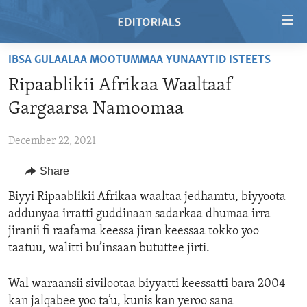
Accessibility
links
Skip
IBSA GULAALAA MOOTUMMAA YUNAAYTID ISTEETS
to
HOME
Ripaablikii Afrikaa Waaltaaf
main
VIDEO
content
Gargaarsa Namoomaa
RADIO
Skip
to
December 22, 2021
REGIONS
main
Share
TOPICS
AFRICA
Navigation
Skip
ARCHIVE
Biyyi Ripaablikii Afrikaa waaltaa jedhamtu, biyyoota
AMERICAS
HUMAN RIGHTS
to
addunyaa irratti guddinaan sadarkaa dhumaa irra
ABOUT US
ASIA
SECURITY AND DEFENSE
Search
jiranii fi raafama keessa jiran keessaa tokko yoo
EUROPE
AID AND DEVELOPMENT
taatuu, walitti bu’insaan bututtee jirti.
FOLLOW US
MIDDLE EAST
DEMOCRACY AND GOVERNANCE
Wal waraansii sivilootaa biyyatti keessatti bara 2004
ECONOMY AND TRADE
kan jalqabee yoo ta’u, kunis kan yeroo sana