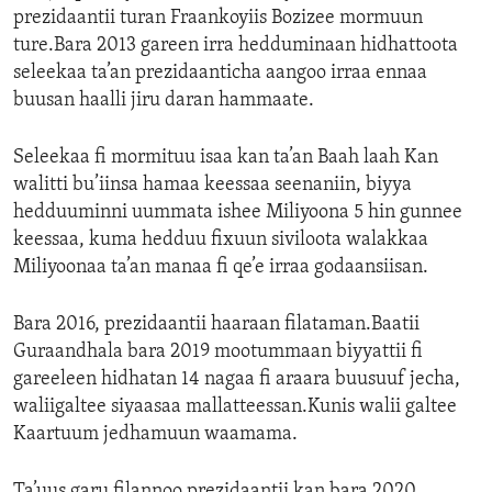
prezidaantii turan Fraankoyiis Bozizee mormuun
ENVIRONMENT AND HEALTH
ture.Bara 2013 gareen irra hedduminaan hidhattoota
IDEALS AND INSTITUTIONS
seleekaa ta’an prezidaanticha aangoo irraa ennaa
buusan haalli jiru daran hammaate.
Seleekaa fi mormituu isaa kan ta’an Baah laah Kan
walitti bu’iinsa hamaa keessaa seenaniin, biyya
hedduuminni uummata ishee Miliyoona 5 hin gunnee
keessaa, kuma hedduu fixuun siviloota walakkaa
Miliyoonaa ta’an manaa fi qe’e irraa godaansiisan.
Bara 2016, prezidaantii haaraan filataman.Baatii
Guraandhala bara 2019 mootummaan biyyattii fi
gareeleen hidhatan 14 nagaa fi araara buusuuf jecha,
waliigaltee siyaasaa mallatteessan.Kunis walii galtee
Kaartuum jedhamuun waamama.
Ta’uus garu filannoo prezidaantii kan bara 2020