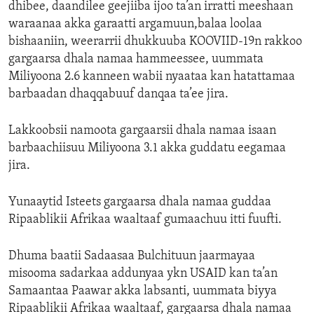
dhibee, daandilee geejiiba ijoo ta’an irratti meeshaan
waraanaa akka garaatti argamuun,balaa loolaa
bishaaniin, weerarrii dhukkuuba KOOVIID-19n rakkoo
gargaarsa dhala namaa hammeessee, uummata
Miliyoona 2.6 kanneen wabii nyaataa kan hatattamaa
barbaadan dhaqqabuuf danqaa ta’ee jira.
Lakkoobsii namoota gargaarsii dhala namaa isaan
barbaachiisuu Miliyoona 3.1 akka guddatu eegamaa
jira.
Yunaaytid Isteets gargaarsa dhala namaa guddaa
Ripaablikii Afrikaa waaltaaf gumaachuu itti fuufti.
Dhuma baatii Sadaasaa Bulchituun jaarmayaa
misooma sadarkaa addunyaa ykn USAID kan ta’an
Samaantaa Paawar akka labsanti, uummata biyya
Ripaablikii Afrikaa waaltaaf, gargaarsa dhala namaa