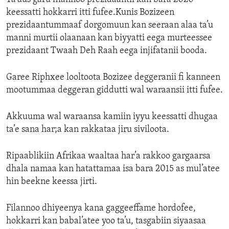
keessatti hokkarri itti fufee.Kunis Bozizeen
prezidaantummaaf dorgomuun kan seeraan alaa ta’u
manni murtii olaanaan kan biyyatti eega murteessee
prezidaant Twaah Deh Raah eega injifatanii booda.
Garee Riphxee looltoota Bozizee deggeranii fi kanneen
mootummaa deggeran giddutti wal waraansii itti fufee.
Akkuuma wal waraansa kamiin iyyu keessatti dhugaa
ta’e sana har;a kan rakkataa jiru siviloota.
Ripaablikiin Afrikaa waaltaa har’a rakkoo gargaarsa
dhala namaa kan hatattamaa isa bara 2015 as mul’atee
hin beekne keessa jirti.
Filannoo dhiyeenya kana gaggeeffame hordofee,
hokkarri kan babal’atee yoo ta’u, tasgabiin siyaasaa