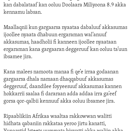
kan dabalataaf kan ooluu Doolaara Miliyoona 8.9 akka
kennamu labsan.
Maallaqnii kun gargaarsa nyaataa dabaluuf akkasumas
ijoollee nyaata dhabuun ergaraman wal’anuuf
akkasumas, haadholii fi kanneen ijoollee nyaataan
ergaraman kana gargaaran deggeruuf kan ooluu ta’uun
ibsamee jira.
Kana malees namoota manaa fi qe’e irraa godaanan
gargaarsa dhala namaan dhaqqabuuf akkasumas
deggeruuf, daandilee foyyeesuuf akkasumas kannen
hokkarrii saalaa fi dararaan adda addaa irra ga’eef
gorsa qor-qalbii kennuuf akka ooluu ibsamee jira.
Ripaablikiin Afrikaa waaltaa rakkowwan walitti
hidhata qabaniin rakkataa yeroo jirtu kanatti,