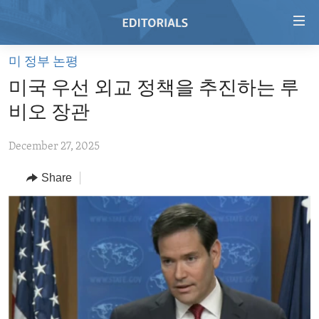
Accessibility
links
Skip
미 정부 논평
to
HOME
미국 우선 외교 정책을 추진하는 루
main
VIDEO
content
비오 장관
RADIO
Skip
to
December 27, 2025
REGIONS
main
Share
TOPICS
AFRICA
Navigation
Skip
ARCHIVE
AMERICAS
HUMAN RIGHTS
to
ABOUT US
ASIA
SECURITY AND DEFENSE
Search
EUROPE
AID AND DEVELOPMENT
FOLLOW US
MIDDLE EAST
DEMOCRACY AND GOVERNANCE
ECONOMY AND TRADE