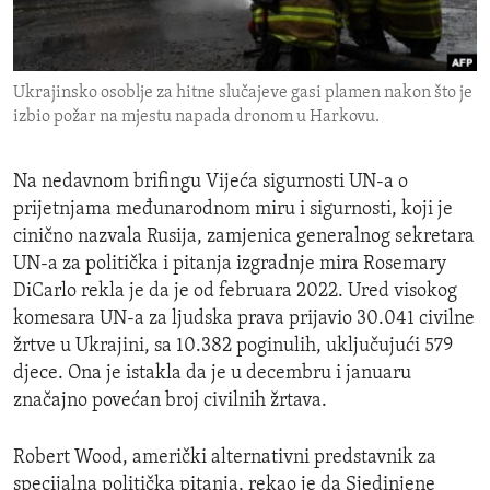
ENVIRONMENT AND HEALTH
IDEALS AND INSTITUTIONS
Ukrajinsko osoblje za hitne slučajeve gasi plamen nakon što je
izbio požar na mjestu napada dronom u Harkovu.
Na nedavnom brifingu Vijeća sigurnosti UN-a o
prijetnjama međunarodnom miru i sigurnosti, koji je
cinično nazvala Rusija, zamjenica generalnog sekretara
UN-a za politička i pitanja izgradnje mira Rosemary
DiCarlo rekla je da je od februara 2022. Ured visokog
komesara UN-a za ljudska prava prijavio 30.041 civilne
žrtve u Ukrajini, sa 10.382 poginulih, uključujući 579
djece. Ona je istakla da je u decembru i januaru
značajno povećan broj civilnih žrtava.
Robert Wood, američki alternativni predstavnik za
specijalna politička pitanja, rekao je da Sjedinjene