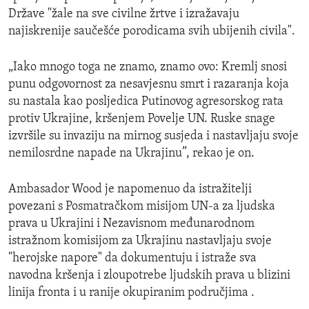
Države "žale na sve civilne žrtve i izražavaju
najiskrenije saučešće porodicama svih ubijenih civila".
„Iako mnogo toga ne znamo, znamo ovo: Kremlj snosi
punu odgovornost za nesavjesnu smrt i razaranja koja
su nastala kao posljedica Putinovog agresorskog rata
protiv Ukrajine, kršenjem Povelje UN. Ruske snage
izvršile su invaziju na mirnog susjeda i nastavljaju svoje
nemilosrdne napade na Ukrajinu”, rekao je on.
Ambasador Wood je napomenuo da istražitelji
povezani s Posmatračkom misijom UN-a za ljudska
prava u Ukrajini i Nezavisnom međunarodnom
istražnom komisijom za Ukrajinu nastavljaju svoje
"herojske napore" da dokumentuju i istraže sva
navodna kršenja i zloupotrebe ljudskih prava u blizini
linija fronta i u ranije okupiranim područjima .