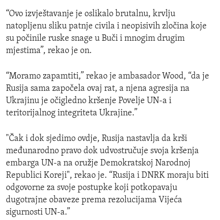
“Ovo izvještavanje je oslikalo brutalnu, krvlju
natopljenu sliku patnje civila i neopisivih zločina koje
su počinile ruske snage u Buči i mnogim drugim
mjestima”, rekao je on.
“Moramo zapamtiti,” rekao je ambasador Wood, “da je
Rusija sama započela ovaj rat, a njena agresija na
Ukrajinu je očigledno kršenje Povelje UN-a i
teritorijalnog integriteta Ukrajine.”
"Čak i dok sjedimo ovdje, Rusija nastavlja da krši
međunarodno pravo dok udvostručuje svoja kršenja
embarga UN-a na oružje Demokratskoj Narodnoj
Republici Koreji", rekao je. “Rusija i DNRK moraju biti
odgovorne za svoje postupke koji potkopavaju
dugotrajne obaveze prema rezolucijama Vijeća
sigurnosti UN-a.”