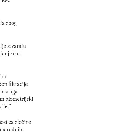
e kao
nja zbog
lje stvaraju
ajanje čak
nim
on filtracije
ih snaga
im biometrijski
ije.”
ost za zločine
đunarodnih