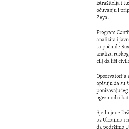
istražitelja i
očuvanju i pri
Zeya.
Program Confli
analizira i ja
su počinile Ru
analizu ruskog
cilj da liši ci
Opservatorija 
opisuju da su ž
ponižavajućeg p
ogromnih i kat
Sjedinjene Drža
uz Ukrajinu i 
da podržimo Ukr