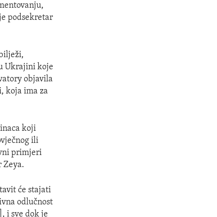
umentovanju,
 je podsekretar
ilježi,
u Ukrajini koje
vatory objavila
, koja ima za
inaca koji
vječnog ili
vni primjeri
r Zeya.
avit će stajati
tivna odlučnost
, i sve dok je