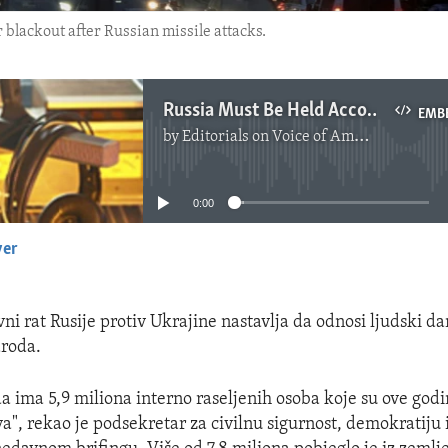
 blackout after Russian missile attacks.
Russia Must Be Held Accountable for Atrocities in Ukraine
EMB
by
Editorials on Voice of America
No media source currently available
0:00
yer
EMBED
ni rat Rusije protiv Ukrajine nastavlja da odnosi ljudski d
aroda.
da ima 5,9 miliona interno raseljenih osoba koje su ove god
va", rekao je podsekretar za civilnu sigurnost, demokratiju 