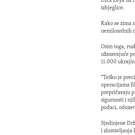
Uzra Zeya na n
izbjeglice.
Kako se zima sp
nemilosrdnih n
Osim toga, rusk
užasavajuće po
11.000 ukrajin
“Teško je preci
operacijama fil
prepričavaju p
sigurnosti i nj
podaci, oduzet
Sjedinjene Drž
i zlostavljanja