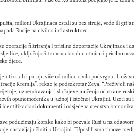
edavnom brifingu. Više od 7,8 miliona pobjeglo je iz zemlj
ušta, milioni Ukrajinaca ostali su bez struje, vode ili grija
apada Rusije na civilnu infrastrukturu.
e operacije filtriranja i prisilne deportacije Ukrajinaca i da
sljedice, uključujući transnacionalnu otmicu i prisilno usv
ske djece.
jeniti strah i patnju više od milion civila podvrgnutih užas
tracije Kremlja”, rekao je podsekretar Zeya. “Preživjeli nak
rijetnje, uznemiravanja i slučajeve mučenja od strane rusk
ihovih opunomoćenika u južnoj i istočnoj Ukrajini. Uzeti su 
i identifikacioni dokumenti i odsječena sredstva komunikac
ave poduzimaju korake kako bi pozvale Rusiju na odgovorn
 koje nastavljaju činiti u Ukrajini. “Uposlili smo timove me