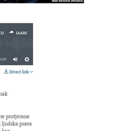
ED
SHARE
3:47
Direct link
SHARE
anak
ine protjerane
i ljudska prava