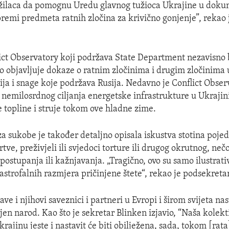
 tužilaca da pomognu Uredu glavnog tužioca Ukrajine u dok
premi predmeta ratnih zločina za krivično gonjenje”, rekao
ct Observatory koji podržava State Department nezavisno b
vno objavljuje dokaze o ratnim zločinima i drugim zločinima 
sija i snage koje podržava Rusija. Nedavno je Conflict Obser
 nemilosrdnog ciljanja energetske infrastrukture u Ukrajini
vile topline i struje tokom ove hladne zime.
za sukobe je također detaljno opisala iskustva stotina pojed
rtve, preživjeli ili svjedoci torture ili drugog okrutnog, nečo
ostupanja ili kažnjavanja. „Tragično, ovo su samo ilustrati
astrofalnih razmjera pričinjene štete“, rekao je podsekreta
ve i njihovi saveznici i partneri u Evropi i širom svijeta nast
njen narod. Kao što je sekretar Blinken izjavio, “Naša kolek
ajinu jeste i nastavit će biti obilježena, sada, tokom [rata]