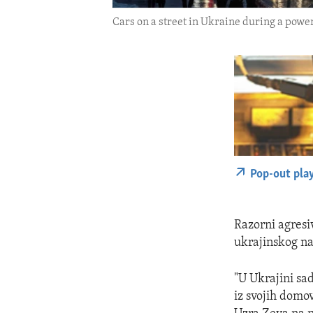
Cars on a street in Ukraine during a power
Pop-out pla
Razorni agresiv
ukrajinskog n
"U Ukrajini sa
iz svojih domo