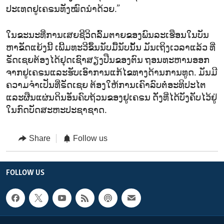
ປະ​ເທດ​ຢູ​ເຄ​ຣນ​ທັງ​ໝົດ​ນຳ​ດ້ວຍ.”
ໃນ​ຂະ​ນະ​ທີ່​ການ​ເສຍ​ຊີ​ວິດ​ລົ້ມ​ຕາຍ​ຂອງ​ພົນ​ລະ​ເຮືອນ​ໃນ​ບັນ​
ຫາ​ຂັດ​ແຍ້ງນີ້​ ເພີ້ມ​ທະ​ວີ​ຂຶ້ນ​ນັບ​ມື້​ນັບນັ້ນ ມັນ​ເຖິງ​ເວ​ລາ​ແລ້ວ ​ທີ່​
ຣັດ​ເຊຍຕ້ອງ​ໄດ້​ຢຸ​ດ​ເຊົາ​ສຽງ​ປືນ​ຂອງ​ຕົນ​ ຖອນ​ທະ​ຫານ​ອອກ​
ຈາກ​ຢູ​ເຄ​ຣນແລະ​ຮັບ​ເອົາ​ການ​ແກ້​ໄຂ​ທາງດ້ານ​ການ​ທູດ. ມັນ​ມີ​
ຄວາມ​ຈຳ​ເປັນ​ທີ່​ຣັດ​ເຊຍ​ ຕ້ອງ​ໃຫ້​ການ​ເຄົາ​ລົບ​ຕໍ່​ອະ​ທິ​ປະ​ໄຕ​
ແລະ​ຜືນ​ແຜ່ນ​ດິນ​ອັນ​ຄົບ​ຖ້ວນ​ຂອງ​ຢູ​ເຄ​ຣນ ດັ່ງ​ທີ່​ໄດ້​ບັງ​ຄັບ​ໄວ້​ຢູ່​
ໃນ​ກົດ​ບັດ​ສະ​ຫະ​ປະ​ຊາ​ຊາດ.
Share
Follow us
FOLLOW US