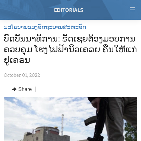
Accessibility
links
Skip
ນະໂຍບາຍຂອງລັດຖະບານສະຫະລັດ
to
HOME
ບົດບັນນາທິການ: ຣັດເຊຍຕ້ອງມອບການ
main
VIDEO
content
ຄວບຄຸມ ໂຮງໄຟຟ້ານິວເຄລຍ ຄືນໃຫ້ແກ່
RADIO
Skip
ຢູເຄຣນ
to
REGIONS
main
October 01, 2022
TOPICS
AFRICA
Navigation
Skip
Share
ARCHIVE
AMERICAS
HUMAN RIGHTS
to
ABOUT US
ASIA
SECURITY AND DEFENSE
Search
EUROPE
AID AND DEVELOPMENT
FOLLOW US
MIDDLE EAST
DEMOCRACY AND GOVERNANCE
ECONOMY AND TRADE