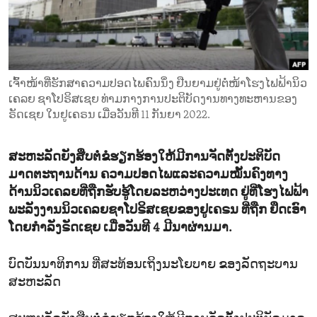
ENVIRONMENT AND HEALTH
IDEALS AND INSTITUTIONS
ເຈົ້າ​ໜ້າ​ທີ່​ຮັກ​ສາ​ຄວາມ​ປອດ​ໄພ​ຄົນ​ນຶ່ງ ຢືນ​ຍາມ​ຢູ່​ຕໍ່​ໜ້າ​ໂຮງ​ໄຟ​ຟ້ານິວ​
ເຄ​ລຍ ​ຊາ​ໂປ​ຣິ​ສ​ເຊຍ ທ່າມ​ກາງ​ການ​ປະ​ຕິ​ບັດ​ງານ​ທາງ​ທະ​ຫານ​ຂອງ​
ຣັດ​ເຊຍ ໃນ​ຢູ​ເຄ​ຣນ ເມື່ອ​ວັນ​ທີ 11 ກັນ​ຍາ 2022.
ສະຫະລັດຍັງສືບຕໍ່ຂໍຮຽກຮ້ອງໃຫ້ມີການຈັດຕັ້ງປະຕິບັດ
ມາດຕະຖານດ້ານ ຄວາມປອດໄພແລະຄວາມໝັ້ນຄົງທາງ
ດ້ານນິວເຄລຍທີ່ຖືກຮັບຮູ້ໂດຍລະຫວ່າງປະເທດ ຢູ່ທີ່ໂຮງໄຟຟ້າ
ພະລັງງານນິວເຄລຍຊາໂປຣິສເຊຍຂອງຢູເຄຣນ ທີ່ຖືກ ຢຶດເອົາ
ໂດຍກຳລັງຣັດເຊຍ ເມື່ອວັນທີ 4 ມີນາຜ່ານມາ.
ບົດບັນນາທິການ ທີ່ສະທ້ອນເຖິງນະໂຍບາຍ ຂອງລັດຖະບານ
ສະຫະລັດ