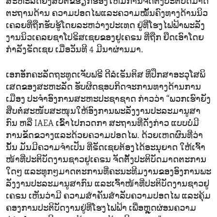
ສະ​ຫະ​ລັດ​ຍັງ​ສືບ​ຕໍ່​ຂໍ​ຮຽກ​ຮ້ອງ​ໃຫ້​ມີ​ການ​ຈັດ​ຕັ້ງ​ປະ​ຕິ​ບັດ​ມາດ​
ຕະ​ຖານດ້ານ ​ຄວາມ​ປອດ​ໄພແລະ​ຄວາມ​ໝັ້ນ​ຄົງທາງ​ດ້ານ​ນິວ​
ເຄ​ລຍທີ່​ຖືກ​ຮັບ​ຮູ້​ໂດຍ​ລະ​ຫວ່າງ​ປະ​ເທດ ຢູ່​ທີ່​ໂຮງ​ໄຟ​ຟ້າ​ພະ​ລັງ​
ງານ​ນິວ​ເຄ​ລຍ​ຊາ​ໂປ​ຣິ​ສ​ເຊຍ​ຂອງ​ຢູ​ເຄ​ຣນ ທີ່​ຖືກ ຢຶດ​ເອົາ​ໂດຍ​
ກຳ​ລັງ​ຣັດ​ເຊຍ ເມື່ອ​ວັນ​ທີ 4 ມີ​ນາ​ຜ່ານ​ມາ.
ເອກ​ອັກ​ຄະ​ລັດ​ຖະ​ທູດ​ເຈັບ​ຟ​ຣີ ດີ​ລໍ​ເຣັນ​ຕິ​ສ ທີ່​ປຶກ​ສາ​ອະ​ວຸ​ໂສ​ພິ​
ເສດຂອງ​ສະ​ຫະ​ລັດ ຮັບ​ຜິດ​ຊອບກິດ​ຈະ​ການ​ທາງ​ດ້ານ​ການ​
ເມືອງ ປະ​ຈຳ​ອົງ​ການ​ສະ​ຫະ​ປະ​ຊາ​ຊາດ ກ່າວ​ວ່າ “ພວກ​ເຮົາ​ຍັງ​
ສືບ​ຕໍ່ສະ​ໜັບ​ສະ​ໜຸນໃຫ້​ອົງ​ການ​ພະ​ລັງ​ງານ​ປະ​ລະມາ​ນູ​ສາ​
ກົນ ຫລື IAEA ເຂົ້າ​ໄປ​ກວດ​ກາ​ ສະ​ຖານ​ທີ່​ດັ່ງ​ກ່າວ ແບບ​ບໍ່​ມີ​
ການ​ຂັດ​ຂວາງ​ແລະ​ດ້ວຍ​ຄວາມ​ປອດ​ໄພ. ດ້ວຍ​ເຫດ​ຜົນ​ທີ່​ວ່າ
ນັ້ນ ມັນ​ມີ​ຄວາມ​ຈຳ​ເປັນ ທີ່​ຣັດ​ເຊຍ​ຕ້ອງ​ໄດ້​ອະ​ນຸ​ຍາດ ​ໃຫ້​ເຈົ້າ​
ໜ້າ​ທີ່​ປະ​ຕິ​ບັດ​ງານ​ຊາວ​ຢູ​ເຄ​ຣນ ຈັດ​ຕັ້ງ​ປະ​ຕິ​ບັດ​ມາດ​ຕະ​ການ​
ໃດໆ ແລະ​ທຸກໆ​ມາດ​ຕະ​ການທີ່​ຄະ​ນະ​ທີມ​ງານ​ຂອງ​ອົງ​ການ​ພະ​
ລັງ​ງານ​ປະ​ລະ​ມາ​ນູ​ສາ​ກົນ ແລະ​ເຈົ້າ​ໜ້າ​ທີ່​ປະ​ຕິ​ບັດ​ງານ​ຊາວ​ຢູ​
ເຄ​ຣນ​ ເຫັນ​ວ່າມີ ຄວາມ​ສຳ​ຄັນ​ສຳ​ລັບ​ຄວາມ​ປອດ​ໄພ ແລະ​ຄຸ້ມ​
ຄອງ​ການ​ປ​ະ​ຕິ​ບັດ​ງານ​ຢູ່​ທີ່​ໂຮງ​ໄຟ​ຟ້າ ເພື່ອ​ຫຼຸດ​ຜ່ອນ​ຄວາມ​