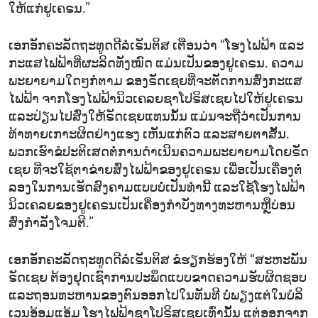
ໃຫ້​ແກ່​ຢູ​ເຄ​ຣນ.”
ເອກ​ອັກ​ຄະ​ລັດ​ຖະ​ທູດ​ດີ​ລໍ​ເຣັນ​ຕິ​ສ ເຕືອນ​ວ່າ “ໂຮງ​ໄຟ​ຟ້າ ແລະ​
ກະ​ແສ​ໄຟ​ຟ້າ​ທີ່​ຜະ​ລິດ​ທັງ​ໝົດ ​ແມ່ນ​ເປັນ​ຂອງ​ຢູ​ເຄ​ຣນ. ຄວາມ​
ພະ​ຍາ​ຍາມ​ໃດໆ​ກໍ​ຕາມ ​ຂອງ​ຣັດ​ເຊຍທີ່​ຈະ​ຕັດ​ການ​ສົ່ງ​ກະ​ແສ​
ໄຟ​ຟ້າ​ ຈາກ​ໂຮງ​ໄຟ​ຟ້າ​ນິວ​ເຄ​ລຍ​ຊາ​ໂປ​ຣິ​ສ​ເຊຍ​ໄປ​ໃຫ້​ຢູ​ເຄ​ຣນ
ແລະ​ປ່ຽນ​ໄປ​ສົ່ງ​ໃຫ້​ຣັດ​ເຊຍ​ແທນນັ້ນ ແມ່ນ​ຈະ​ຖື​ວ່າ​ເປັນ​ການ​
ທ້າ​ທາຍເກາະ​ຜິດ​ຢ່າງ​ແຮງ ເຫັນ​ແກ່​ຕົວ ແລະ​ສາຍ​ຕາ​ສັ້ນ.
ພວກ​ເຮົາ​ຂໍ​ປະ​ຕິ​ເສດ​ຕໍ່​ການ​ດຳ​ເນີນ​ຄວາມ​ພະ​ຍາ​ຍາມ​ໂດຍ​ຣັດ​
ເຊຍ ທີ່​ຈະ​ໃຊ້​ຕ​າ​ຂ່າຍ​ສົ່ງ​ໄຟ​ຟ້າ​ຂອງ​ຢູ​ເຄ​ຣນ ເພື່ອ​ເປັນ​ເຄື່ອງ​ຕໍ່​
ລອງ​ໃນ​ການ​ເຮັດ​ສົງ​ຄາມ​ແບບ​ບໍ່​ເປັນ​ທຳ​ນີ້ ແລະ​ໃຊ້​ໂຮງ​ໄຟ​ຟ້າ​
ນິວ​ເຄ​ລຍ​ຂອງ​ຢູ​ເຄ​ຣນ​ເປັນ​ເຄື່ອງ​ກຳ​ບັງ​ທາງ​ທະ​ຫານ​ຫຼື​ບ່ອນ​
ສົ່ງ​ກຳ​ລັງ​ໂຈມ​ຕີ.”
ເອກ​ອັກ​ຄະ​ລັດ​ຖະ​ທູດ​ດີ​ລໍ​ເຣັນ​ຕິ​ສ ຂໍ​ຮຽກ​ຮ້ອງໃຫ້ “​ສະ​ຫະ​ພັນ​
ຣັດ​ເຊຍ ຕ້ອງ​ຢຸດ​ເຊົາ​ການ​ປະ​ພຶດ​ແບບ​ຂາດ​ຄວາມ​ຮັບ​ຜິດ​ຊອບ
ແລະ​ຖອນ​ທະ​ຫານ​ຂອງ​ຕົນ​ອອກ​ໄປ​ໃນ​ທັນ​ທີ ບໍ່​ພຽງ​ແຕ່​ໃນ​ບໍ​ລິ​
ເວນ​ອ້ອມ​ແອ້ມ​ ໂຮງ​ໄຟ​ຟ້າ​ຊາ​ໂປ​ຣິ​ສ​ເຊຍ​ເທົ່າ​ນັ້ນ ແຕ່​ອອກ​ຈາກ​