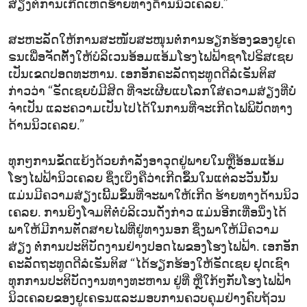
ສ່ຽງ​ຕໍ່​ການ​ເກີດ​ເຫດ​ຮ້າຍ​ທາງ​ດ້ານ​ນິວ​ເຄ​ລຍ.”
ສະ​ຫະ​ລັດ​ໃຫ້​ການ​ສະ​ໜັບ​ສະ​ໜຸນ​ຕໍ່​ການ​ຮຽກ​ຮ້ອງ​ຂອງ​ຢູ​ເຄ​
ຣນ​ເພື່ອ​ຈັດ​ຕັ້ງ​ໃຫ້​ບໍ​ລິ​ເວນ​ອ້ອມ​ແອ້ມ​ໂຮງ​ໄຟ​ຟ້າ​ຊາ​ໂປ​ຣິ​ສ​ເຊຍ​
ເປັນ​ເຂດ​ປອດ​ທະ​ຫານ. ເອກ​ອັກ​ຄະ​ລັດ​ຖະ​ທູດ​ດີ​ລໍ​ເຣັນ​ຕິ​ສ
ກ່າວ​ວ່າ “ຣັດ​ເຊຍ​ບໍ່​ມີ​ສິດ ທີ່​ຈະ​ເຜີຍ​ແບ​ໂລກ​ໃສ່​ຄວາມ​ສ່ຽງ​ທີ່​ບໍ່​
ຈຳ​ເປັນ ແລະ​ຄວາມ​ເປັນ​ໄປ​ໄດ້​ໃນ​ການ​ທີ່​ຈະ​ເກີດ​ໄຟ​ພິ​ບັດ​ທາງ​
ດ້ານ​ນິວ​ເຄ​ລຍ.”
ທຸກໆ​ການ​ຂັດ​ແຍ້ງ​ດ້ວຍ​ກຳ​ລັງ​ອາ​ວຸດຢູ່​ພາຍ​ໃນ​ຫຼື​ອ້ອມ​ແອ້ມ​
ໂຮງ​ໄຟ​ຟ້າ​ນິວ​ເຄ​ລຍ ຊຶ່ງ​ເບິ່ງ​ຄື​ວ່າ​ເກີດ​ຂຶ້ນ​ໃນ​ແຕ່​ລະ​ວັນ​ນັ້ນ
ແມ່ນ​ມີ​ຄວາມ​ສ່ຽງ​ເພີ້ມ​ຂຶ້ນ​ທີ່​ຈະ​ພາ​ໃຫ້​ເກີດ ຮ້າຍ​ທາງ​ດ້ານ​ນິວ​
ເຄ​ລຍ. ການ​ຍິງ​ໂຈມ​ຕີ​ຕໍ່​ບໍ​ລິ​ເວນ​ດັ່ງ​ກ່າວ ແມ່ນ​ອີກ​ເທື່ອ​ນຶ່ງ​ໄດ້
ພາ​ໃຫ້​ມີ​ການຕັດ​ສາ​ຍ​ໄຟ​ທີ່​ຢູ່​ທາງນອກ ຊຶ່ງ​ພາ​ໃຫ້​ມີ​ຄວາມ​
ສ່ຽງ ​ຕໍ່​ການ​ປະ​ຕິ​ບັດ​ງານ​ຢ່າງ​ປອດ​ໄພ​ຂອງ​ໂຮງ​ໄຟ​ຟ້າ. ເອກ​ອັກ​
ຄະ​ລັດ​ຖະ​ທູດດີ​ລໍ​ເຣັນ​ຕິ​ສ “ໄດ້​ຮຽກ​ຮ້ອງ​ໃຫ້​ຣັດ​ເຊຍ ຢຸດ​ເຊົາ​
ທຸກ​ການ​ປະ​ຕິ​ບັດ​ງານ​ທາງ​ທະ​ຫານ ຢູ່​ທີ່ ຫຼື​ໃກ້ໆ​ກັບ​ໂຮງ​ໄຟ​ຟ້າ​
ນິວ​ເຄ​ລຍ​ຂອງ​ຢູ​ເຄ​ຣນແລະ​ມອບ​ການ​ຄວບ​ຄຸມ​ຢ່າງຄົບ​ຖ້ວນ​