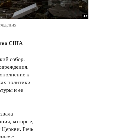
реждения
ства США
кий собор,
овреждения.
дополнение к
ках политики
туры и ее
озвала
ания, которые,
 Церкви. Речь
нные с