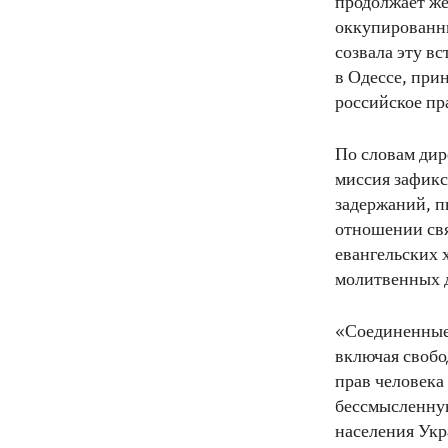
продолжает же
оккупированны
созвала эту в
в Одессе, при
российское пр
По словам ди
миссия зафик
задержаний, 
отношении свя
евангельских 
молитвенных 
«Соединенные 
включая свобо
прав человека
бессмысленную
населения Укр