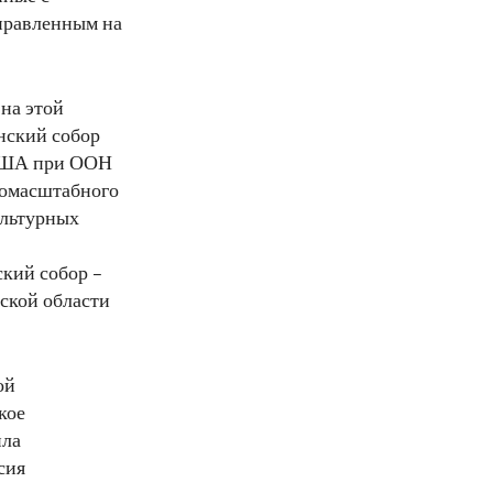
аправленным на
на этой
нский собор
ь США при ООН
номасштабного
ультурных
кий собор –
ской области
ой
кое
ила
сия