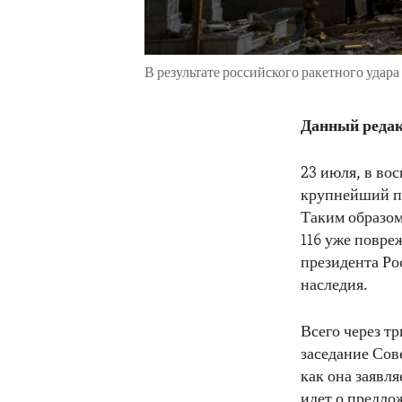
В результате российского ракетного уда
Данный редак
23 июля, в во
крупнейший пр
Таким образом
116 уже повр
президента Ро
наследия.
Всего через т
заседание Сов
как она заявл
идет о предло