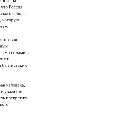
инств на
 что Россия
ского собора
, которую
ет».
ринговая
ьных
ными силами в
ких и
и баптистских
ав человека,
тв уважения
мль прекратить
кого
.