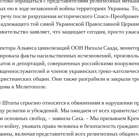
стоко обращаться с представителями религиозных меньш
х ею в ходе незаконной войны территориях Украины. То,
стречу после разрушения исторического Спасо-Преображен
надлежащего той самой Украинской Православной Церкви
авительство заявляет, что защищает сегодня, просто ужаса
ректора Альянса цивилизаций ООН Нихала Саада, монито
сировала факты насильственных исчезновений, произвол
пыток и депортаций, совершенных российскими вооружен
щеннослужителей и членов украинских греко-католичес
христианских общин. Они также разграбили и закрыли тр
дома в Мелитополе.
Штаты серьезно относятся к обвинениям в нарушении пр
ду религии и убеждений. Мы ожидаем от всех правительс
 и основных свобод, – заявила Саха. – Мы призываем Кре
 войну, уважать права человека и безопасность гражданс
аины, включая представителей всех религиозных общин»