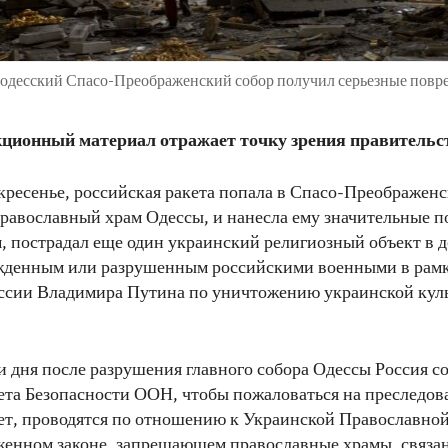
ра одесский Спасо-Преображенский собор получил серьезные пов
ционный материал отражает точку зрения правитель
скресенье, российская ракета попала в Спасо-Преображенс
авославный храм Одессы, и нанесла ему значительные п
, пострадал еще один украинский религиозный объект в 
ежденным или разрушенным российскими военными в рам
ссии Владимира Путина по уничтожению украинской куль
ри дня после разрушения главного собора Одессы Россия с
ета Безопасности ООН, чтобы пожаловаться на преследов
яет, проводятся по отношению к Украинской Православной
женном законе, запрещающем православные храмы, связа