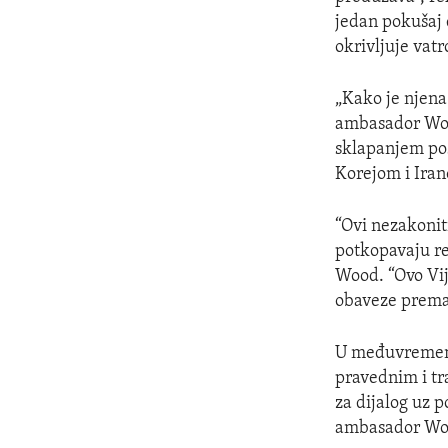
jedan pokušaj d
okrivljuje vatr
„Kako je njena 
ambasador Wood
sklapanjem pos
Korejom i Ira
“Ovi nezakoniti
potkopavaju re
Wood. “Ovo Vij
obaveze prema 
U međuvremenu,
pravednim i tr
za dijalog uz 
ambasador Wo