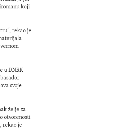
 piromanu koji
tru“, rekao je
aterijala
jevernom
sije u DNRK
ambasador
ava svoje
ak želje za
o otvorenosti
, rekao je