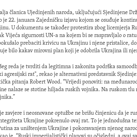
lja članica Ujedinjenih naroda, uključujući Sjedinjene Dr
lo je 22. januara Zajedničku izjavu kojom se osuđuje kontin
jinu. U dokumentu se također protestira zbog licemjerja Rus
k Vijeća sigurnosti UN-a na kojem bi se raspravljalo o ratu
okušalo prebaciti krivicu na Ukrajinu i njene pristalice, do
uje bilo kakav mirovni plan koji je odobrila Ukrajina ili nje
šeg reda je tvrditi da legitimna i zakonita podrška samood
 agresijski rat", rekao je alternativni predstavnik Sjedinj
itička pitanja Robert Wood. “Vrijedi ponoviti: na međunaro
ajine nalaze se stotine hiljada ruskih vojnika. Na ruskom tl
jnika.”
je zavjere i neosnovane optužbe ne brišu činjenicu da je ru
integriteta Ukrajine pokrenulo ovaj rat. To je jednodušna t
utina za uništenjem Ukrajine i pokoravanjem njenog narod
ao je. “Ruski imperijalistički planovi su očigledni, a ovaj s