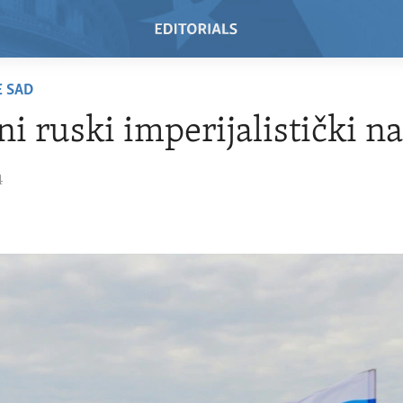
E SAD
i ruski imperijalistički na
4