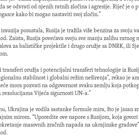
a se odvrati od njenih ratnih zločina i agresije. Riječ je o
ogasce kako bi mogao nastaviti svoj zločin.”
invazija posustala, Rusija je tražila više benzina za svoju va
. Zaista, Rusija povećava svoju sve manju zalihu ratnog m
lova za balističke projektile i drugo oružje sa DNRK, ili S
nom.
 transferi oružja i potencijalni transferi tehnologije iz Ru
gionalnu stabilnost i globalni režim neširenja”, rekao je 
eće mora pozvati na odgovornost svaku zemlju koja potkop
rezolucijama Vijeća sigurnosti UN-a.”
 Ukrajina je vodila sastanke formule mira, što je jasan zn
ajnim mirom. “Uporedite ove napore s Rusijom, koja govori 
pokretanje masovnih zračnih napada na ukrajinske gradove”
od.