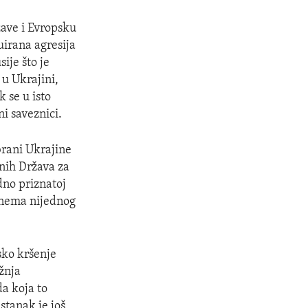
žave i Evropsku
uirana agresija
ije što je
 u Ukrajini,
k se u isto
ni saveznici.
brani Ukrajine
enih Država za
dno priznatoj
u nema nijednog
sko kršenje
ežnja
a koja to
astanak je još