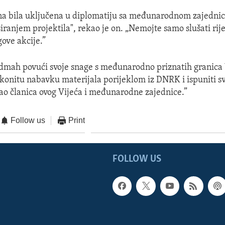
na bila uključena u diplomatiju sa međunarodnom zajednic
iranjem projektila", rekao je on. „Nemojte samo slušati rije
gove akcije.”
dmah povući svoje snage s međunarodno priznatih granica 
konitu nabavku materijala porijeklom iz DNRK i ispuniti s
ao članica ovog Vijeća i međunarodne zajednice.”
Follow us
Print
FOLLOW US