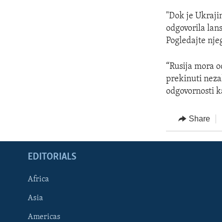
"Dok je Ukraji
odgovorila lans
Pogledajte nje
“Rusija mora o
prekinuti neza
odgovornosti k
Share
EDITORIALS
Africa
Asia
Americas