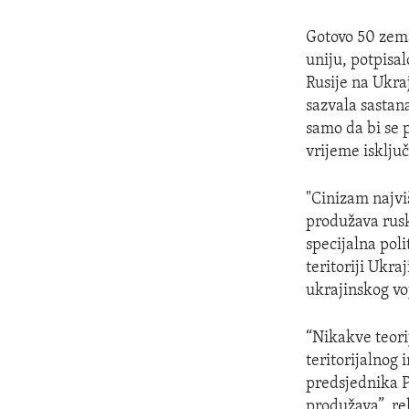
Gotovo 50 zema
uniju, potpisa
Rusije na Ukra
sazvala sastana
samo da bi se p
vrijeme isključ
"Cinizam najvi
produžava ruski
specijalna pol
teritoriji Ukr
ukrajinskog vo
“Nikakve teori
teritorijalnog 
predsjednika P
produžava”, rek