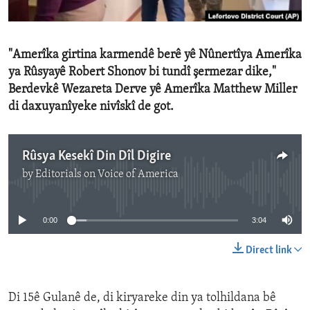
ENVIRONMENT AND HEALTH
IDEALS AND INSTITUTIONS
"Amerîka girtina karmendê berê yê Nûnertîya Amerîka
ya Rûsyayê Robert Shonov bi tundî şermezar dike,"
Berdevkê Wezareta Derve yê Amerîka Matthew Miller
di daxuyanîyeke nivîskî de got.
Rûsya Kesekî Din Dîl Digire
by
Editorials on Voice of America
No media source currently available
0:00
3:04
Direct link
Di 15ê Gulanê de, di kiryareke din ya tolhildana bê