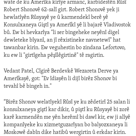
wate de ku Amerîka kirîye armanc, karbidestên Rûsî
Robert Shonovê 62-salî girt. Robert Shonovê yek ji
hewlatîyên Rûsyayê ye û karmendekî berê yê
Konsulxaneya Giştî ya Amerîkî yê li bajarê Vladivostok
bû. Ew bi hevkarîya "li ser bingeheke neyênî digel
dewleteke bîyanî, an jî rêxistineke navnetewî" hat
tawanbar kirin. Ew veguhestin bo zindana Lefortovo,
ku ew li "girtîgeha pêşîlêgirtinê" tê ragirtin.
Vedant Patel, Cîgirê Berdevkê Wezareta Derve ya
Amerîkayê, got: "Ev îdiayên li dijî birêz Shonov bi
tevahî bê bingeh in."
“Birêz Shonov welatîyekî Rûsî ye ku zêdetirî 25 salan li
konsulxaneya giştî kar dikir, û piştî ku Rûsyayê bi zorê
karê karmendên me yên herêmî bi dawî kir, ew ji alîyê
kompanîyeke ku xizmetguzarîyan bo balyozxaneya li
Moskowê dabîn dike hatibû wergirtin û erkdar kirin.