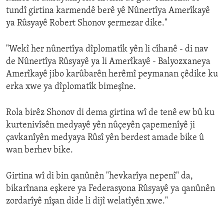
tundî girtina karmendê berê yê Nûnertîya Amerîkayê
ya Rûsyayê Robert Shonov şermezar dike."
"Wekî her nûnertîya dîplomatîk yên li cîhanê - di nav
de Nûnertîya Rûsyayê ya li Amerîkayê - Balyozxaneya
Amerîkayê jibo karûbarên herêmî peymanan çêdike ku
erka xwe ya dîplomatîk bimeşîne.
Rola birêz Shonov di dema girtina wî de tenê ew bû ku
kurtenivîsên medyayê yên nûçeyên çapemenîyê ji
çavkanîyên medyaya Rûsî yên berdest amade bike û
wan berhev bike.
Girtina wî di bin qanûnên "hevkarîya nepenî" da,
bikarînana eşkere ya Federasyona Rûsyayê ya qanûnên
zordarîyê nîşan dide li dijî welatîyên xwe."