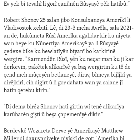
Ev yek bi tevahî li gorî qanûnên Rûsyayê pêk hatibû.”
Robert Shonov 25 salan jibo Konsulxaneya Amerîkî li
Vladivostok xebitî. Lê, di 23-ê meha Avrêla, sala 2021-
an de, hukûmeta Rûsî Amerîka agahdar kir ku nîyeta
wan heye ku Nûnertîya Amerîkayê ya li Rûsyayê
qedexe bike ku hewlatîyên bîyanî bo karkirinê
wergire. "Karmendên Rûsî, yên ku neçar man ku ji kar
derkevin, pakêtek alîkarîyê ya baş wergirtin ku tê de
çend meh mûçeyên betlaneyê, dirav, bîmeya bijîjkî ya
dirêjkirî, cih digirt û li gor dahata wan ya salane jî
hatin qerebu kirin."
"Di dema birêz Shonov hatî girtin wî tenê alîkarîya
karûbarên giştî û beşa çapemenîyê dikir."
Berdevkê Wezareta Derve yê Amerîkayê Matthew
Miller di daxuyanîyeke nivîskî de got: "Amerîka bi