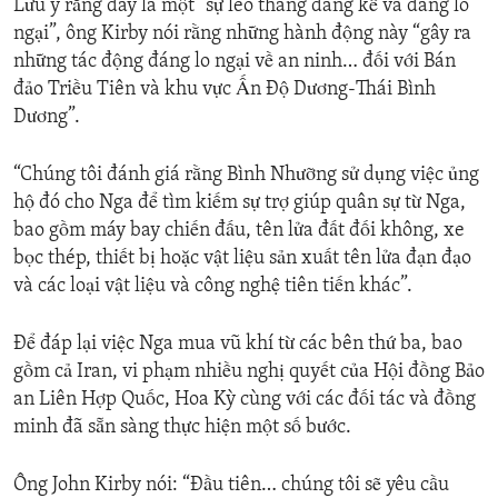
Lưu ý rằng đây là một “sự leo thang đáng kể và đáng lo
ngại”, ông Kirby nói rằng những hành động này “gây ra
những tác động đáng lo ngại về an ninh… đối với Bán
đảo Triều Tiên và khu vực Ấn Độ Dương-Thái Bình
Dương”.
“Chúng tôi đánh giá rằng Bình Nhưỡng sử dụng việc ủng
hộ đó cho Nga để tìm kiếm sự trợ giúp quân sự từ Nga,
bao gồm máy bay chiến đấu, tên lửa đất đối không, xe
bọc thép, thiết bị hoặc vật liệu sản xuất tên lửa đạn đạo
và các loại vật liệu và công nghệ tiên tiến khác”.
Để đáp lại việc Nga mua vũ khí từ các bên thứ ba, bao
gồm cả Iran, vi phạm nhiều nghị quyết của Hội đồng Bảo
an Liên Hợp Quốc, Hoa Kỳ cùng với các đối tác và đồng
minh đã sẵn sàng thực hiện một số bước.
Ông John Kirby nói: “Đầu tiên… chúng tôi sẽ yêu cầu