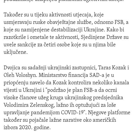
Također su u tijeku aktivnosti utjecaja, koje
usmjeravaju ruske obavještajne službe, odnosno FSB, a
koje su namijenjene destabilizaciji Ukrajine. Kako bi
razotkrile i ometale te aktivnosti, Sjedinjene Države su
uvele sankcije za četiri osobe koje su u njima bile
uključene.
Dvojica su sadašnji ukrajinski zastupnici, Taras Kozak i
Oleh Voloshyn. Ministarstvo financija SAD-a je u
priopćenju navelo da Kozak kontrolira nekoliko kanala
vijesti u Ukrajini i "podržao je plan FSB-a da ocrni
visoke članove užeg kruga ukrajinskog predsjednika
Volodimira Zelenskog, lažno ih optužujući za loše
upravljanje pandemijom COVID-19". Njegove platforme
također su pojačale lažne narative oko američkih
izbora 2020. godine.