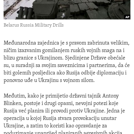
ENVIRONMENT AND HEALTH
IDEALS AND INSTITUTIONS
Belarus Russia Military Drills
Međunarodna zajednica je s pravom zabrinuta velikim,
ničim izazvanim gomilanjem ruskih vojnih snaga na i
blizu granice s Ukrajinom. Sjedinjene Države obećale
su, u suradnji sa svojim saveznicima i partnerima, da će
biti golemih posljedica ako Rusija odbije diplomaciju i
ponovno uđe u Ukrajinu s vojnom silom.
Međutim, kako je primijetio državni tajnik Antony
Blinken, postoje i drugi opasni, nevojni potezi koje
Rusija već planira ili provodi protiv Ukrajine. Jedna je
operacija u kojoj Rusija stvara provokaciju unutar
Ukrajine, a zatim to koristi kao opravdanje za
poduzimanje unaprijed planiranih agresivnih akcija.