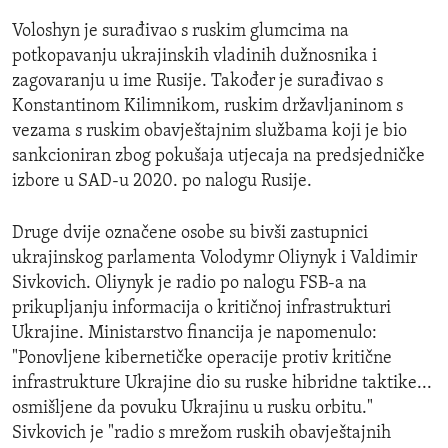
Voloshyn je surađivao s ruskim glumcima na
potkopavanju ukrajinskih vladinih dužnosnika i
zagovaranju u ime Rusije. Također je surađivao s
Konstantinom Kilimnikom, ruskim državljaninom s
vezama s ruskim obavještajnim službama koji je bio
sankcioniran zbog pokušaja utjecaja na predsjedničke
izbore u SAD-u 2020. po nalogu Rusije.
Druge dvije označene osobe su bivši zastupnici
ukrajinskog parlamenta Volodymr Oliynyk i Valdimir
Sivkovich. Oliynyk je radio po nalogu FSB-a na
prikupljanju informacija o kritičnoj infrastrukturi
Ukrajine. Ministarstvo financija je napomenulo:
"Ponovljene kibernetičke operacije protiv kritične
infrastrukture Ukrajine dio su ruske hibridne taktike...
osmišljene da povuku Ukrajinu u rusku orbitu."
Sivkovich je "radio s mrežom ruskih obavještajnih