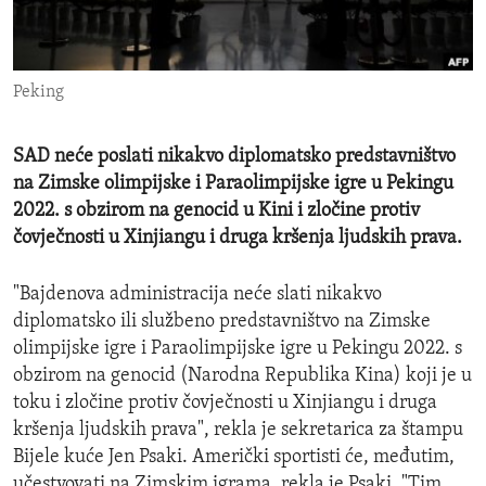
ENVIRONMENT AND HEALTH
IDEALS AND INSTITUTIONS
Peking
SAD neće poslati nikakvo diplomatsko predstavništvo
na Zimske olimpijske i Paraolimpijske igre u Pekingu
2022. s obzirom na genocid u Kini i zločine protiv
čovječnosti u Xinjiangu i druga kršenja ljudskih prava.
"Bajdenova administracija neće slati nikakvo
diplomatsko ili službeno predstavništvo na Zimske
olimpijske igre i Paraolimpijske igre u Pekingu 2022. s
obzirom na genocid (Narodna Republika Kina) koji je u
toku i zločine protiv čovječnosti u Xinjiangu i druga
kršenja ljudskih prava", rekla je sekretarica za štampu
Bijele kuće Jen Psaki. Američki sportisti će, međutim,
učestvovati na Zimskim igrama, rekla je Psaki. "Tim