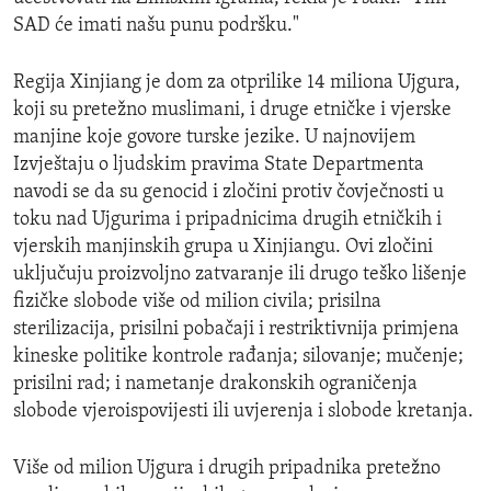
SAD će imati našu punu podršku."
Regija Xinjiang je dom za otprilike 14 miliona Ujgura,
koji su pretežno muslimani, i druge etničke i vjerske
manjine koje govore turske jezike. U najnovijem
Izvještaju o ljudskim pravima State Departmenta
navodi se da su genocid i zločini protiv čovječnosti u
toku nad Ujgurima i pripadnicima drugih etničkih i
vjerskih manjinskih grupa u Xinjiangu. Ovi zločini
uključuju proizvoljno zatvaranje ili drugo teško lišenje
fizičke slobode više od milion civila; prisilna
sterilizacija, prisilni pobačaji i restriktivnija primjena
kineske politike kontrole rađanja; silovanje; mučenje;
prisilni rad; i nametanje drakonskih ograničenja
slobode vjeroispovijesti ili uvjerenja i slobode kretanja.
Više od milion Ujgura i drugih pripadnika pretežno