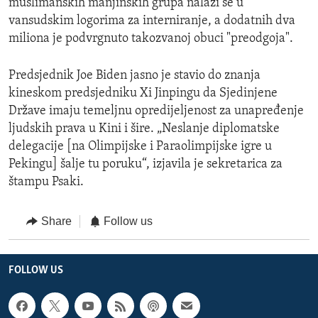
muslimanskih manjinskih grupa nalazi se u
vansudskim logorima za interniranje, a dodatnih dva
miliona je podvrgnuto takozvanoj obuci "preodgoja".
Predsjednik Joe Biden jasno je stavio do znanja
kineskom predsjedniku Xi Jinpingu da Sjedinjene
Države imaju temeljnu opredijeljenost za unapređenje
ljudskih prava u Kini i šire. „Neslanje diplomatske
delegacije [na Olimpijske i Paraolimpijske igre u
Pekingu] šalje tu poruku“, izjavila je sekretarica za
štampu Psaki.
Share
Follow us
FOLLOW US