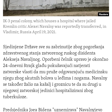
ENVIRONMENT AND HEALTH
IDEALS AND INSTITUTIONS
IK-3 penal colony, which houses a hospital where jailed
Kremlin critic Alexei Navalny was reportedly transferred, in
Vladimir, Russia April 19, 2021.
Sjedinjene Države sve su zabrinutije zbog pogoršanja
zdravstvenog stanja zatvorenog ruskog disidenta
Alekseja Navaljnog. Oporbeni čelnik upravo je okončao
24-dnevni štrajk glađu pokušavajući natjerati
zatvorske vlasti da mu pruže odgovarajuću medicinsku
njegu zbog akutnih bolova u leđima i nogama. Navalny
se također žalio na kašalj i groznicu te da su drugi u
njegovoj zatvorskoj jedinici hospitalizirani zbog
tuberkuloze.
Predsjednika Joea Bidena "uznemirava" Navalnyjevo