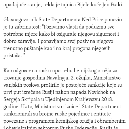
opadajuće stanje, rekla je tajnica Bijele kuće Jen Psaki.
Glasnogovornik State Departmenta Ned Price ponovio
je tu zabrinutost: "Pozivamo vlasti da poduzmu sve
potrebne mjere kako bi osigurale njegovu sigurnost i
dobro zdravlje. I ponavljamo svoj poziv na njegovo
trenutno puštanje kao i na kraj progona njegovih
pristaša. "
Kao odgovor na rusku upotrebu hemijskog oružja za
trovanje gospodina Navalnyja, 2. ožujka, Ministarstvo
vanjskih poslova proširilo je postojeće sankcije koje su
prvi put izrečene Rusiji nakon napada Novichok na
Sergeja Skripala u Ujedinjenom Kraljevstvu 2018.
godine. Uz to, Ministarstvo riznice i State Department
sankcionirali su brojne ruske pojedince i entitete
povezane s programom kemijskog oružja i obrambenim
i obavještajnim sektorom Ruske Federacije. Rusija je