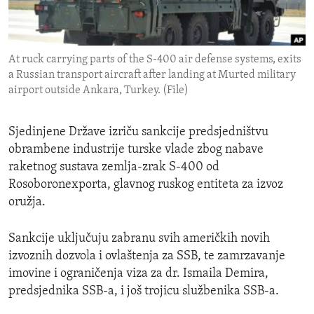
ENVIRONMENT AND HEALTH
IDEALS AND INSTITUTIONS
At ruck carrying parts of the S-400 air defense systems, exits
a Russian transport aircraft after landing at Murted military
airport outside Ankara, Turkey. (File)
Sjedinjene Države izriču sankcije predsjedništvu
obrambene industrije turske vlade zbog nabave
raketnog sustava zemlja-zrak S-400 od
Rosoboronexporta, glavnog ruskog entiteta za izvoz
oružja.
Sankcije uključuju zabranu svih američkih novih
izvoznih dozvola i ovlaštenja za SSB, te zamrzavanje
imovine i ograničenja viza za dr. Ismaila Demira,
predsjednika SSB-a, i još trojicu službenika SSB-a.