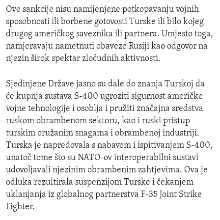
Ove sankcije nisu namijenjene potkopavanju vojnih
sposobnosti ili borbene gotovosti Turske ili bilo kojeg
drugog američkog saveznika ili partnera. Umjesto toga,
namjeravaju nametnuti obaveze Rusiji kao odgovor na
njezin širok spektar zloćudnih aktivnosti.
Sjedinjene Države jasno su dale do znanja Turskoj da
će kupnja sustava S-400 ugroziti sigurnost američke
vojne tehnologije i osoblja i pružiti značajna sredstva
ruskom obrambenom sektoru, kao i ruski pristup
turskim oružanim snagama i obrambenoj industriji.
Turska je napredovala s nabavom i ispitivanjem S-400,
unatoč tome što su NATO-ov interoperabilni sustavi
udovoljavali njezinim obrambenim zahtjevima. Ova je
odluka rezultirala suspenzijom Turske i čekanjem
uklanjanja iz globalnog partnerstva F-35 Joint Strike
Fighter.